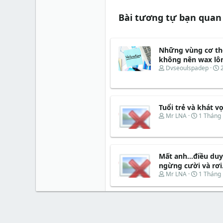
Bài tương tự bạn quan
Những vùng cơ th
không nên wax lô
T
Dvseoulspadep
h
r
e
y
a
Tuổi trẻ và khát v
d
s
t
T
N
Mr LNA
1 Tháng
t
h
g
a
r
à
r
e
y
t
a
b
e
d
ắ
Mất anh...điều du
r
s
t
ngừng cười và rơi.
t
đ
T
N
Mr LNA
1 Tháng
a
ầ
h
g
r
u
r
à
t
e
y
e
a
b
r
d
ắ
s
t