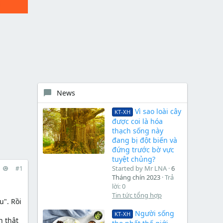
News
Vì sao loài cây
KT-XH
được coi là hóa
thạch sống này
đang bị đột biến và
đứng trước bờ vực
tuyệt chủng?
Started by Mr LNA
6
#1
Tháng chín 2023
Trả
lời: 0
Tin tức tổng hợp
u". Rồi
Người sống
KT-XH
h thật