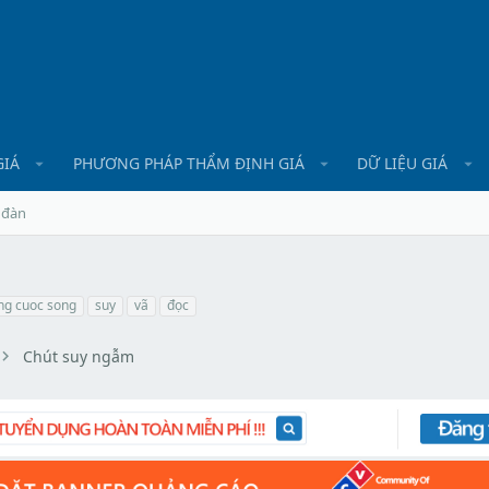
GIÁ
PHƯƠNG PHÁP THẨM ĐỊNH GIÁ
DỮ LIỆU GIÁ
 đàn
ng cuoc song
suy
vã
đọc
Chút suy ngẫm