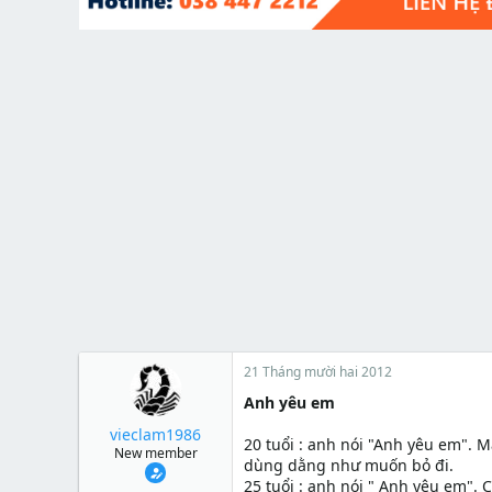
t
e
r
21 Tháng mười hai 2012
Anh yêu em
vieclam1986
20 tuổi : anh nói "Anh yêu em". 
New member
dùng dằng như muốn bỏ đi.
25 tuổi : anh nói " Anh yêu em".