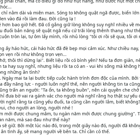
ng phải chán, mà có điều gì đó như hụt hẫng, như bước hụt một ch
hóc...
chỉ nằm dài và miên man. Sóng to không quật ngã được, biển lớ
len vào đá rồi làm đau. Đời cũng lạ !
 hơn bao giờ hết. Đã cố gắng giữ lòng không suy nghĩ nhiều về m
yếu đuối bản năng sẽ quật ngã nếu cứ trãi lòng thênh thang như thế
uộn tròn lại, tự ôm lấy mình, rồi nhủ lòng "tôi ơi rồi sẽ qua, tôi ơi 
g ấy háo hức, cái háo hức đã đè bẹp mọi cảm xúc. Như chiều nay,
ọn vẹn rồi như không trọn vẹn...
, thôi thì dừng lại". Biết liệu rồi có bình yên? Nếu ta đơn giản, n
h ta hay suy nghĩ, nhưng liệu rồi ta có an - vui khi sống mà không 
ong những ân tình?
. Ngày mai ta lại bước tiếp cuộc hành trình đơn độc của mình. Bởi 
a đầy năng lực - người luôn nghĩ thế, nên người không tin ta cũng
 cũng trấn an người: "Ta ổn, ta không buồn", nên cái quyền che ch
chỉ đưa bờ vai ra gánh vác cho người mà nghĩ rằng họ thật sự yếu 
ười nghĩ rằng ta cũng yếu đuối, ta cũng cần người lắm, biết không
vui, cho người an lòng, người nhé !
 năm mới được chung mâm, tu ngàn năm mới được chung giường". T
àn năm, mà sao đau như thế này?
 sẽ giữ. Bởi một lúc nào đó, trong một giây nào đó, người đã không
ân tình ấy, sẽ mang người về bên ta. Chỉ cần có thế.