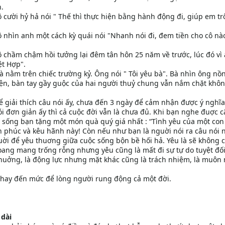
n.
ô cười hỷ hả nói " Thế thì thực hiện bằng hành động đi, giúp em t
ô nhìn anh một cách kỳ quái nói "Nhanh nói đi, đem tiền cho cô nào
Cô chầm chậm hồi tưởng lại đêm tân hôn 25 năm về trước, lúc đó vì
ệt Hợp".
bà nằm trên chiếc trường kỷ. Ông nói " Tôi yêu bà". Bà nhìn ông nồ
n, bàn tay gầy guộc của hai người thuỷ chung vẫn nắm chặt khô
 để giải thích câu nói ấy, chưa đến 3 ngày để cảm nhận được ý nghĩ
 đơn giản ấy thì cả cuộc đời vẫn là chưa đủ. Khi bạn nghe đuợc c
c sống bạn tặng một món quà quý giá nhất : “Tình yêu của một con
 phúc và kêu hãnh này! Còn nếu như bạn là nguời nói ra câu nói 
ời để yêu thuơng giữa cuộc sống bộn bề hối hả. Yêu là sẽ không 
ang mang trống rỗng nhưng yêu cũng là mất đi sự tự do tuyệt đối
n huởng, là động lực nhưng mặt khác cũng là trách nhiệm, là muôn
, hay đến mức để lòng người rung động cả một đời.
dài