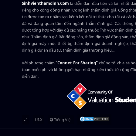
Sinhvienthamdinh.Com
là diễn đàn đầu tiên và lớn nhất d
riêng cho cộng đồng nhân lực ngành
thẩm định giá
. Cổng th
tin được tạo ra nhằm tạo kênh kết nối tri thức cho tất cả các 
đã và đang quan tâm đến ngành thẩm định giá. Các thông t
được tổng hợp với đầy đủ các mảng thuộc lĩnh vực thẩm định 
như: Thẩm định giá Bất động sản, thẩm định giá động sản, t
định giá máy móc thiết bị, thẩm định giá doanh nghiệp, t
định giá dự án đầu tư, thẩm định giá thương hiệu...
Với phương châm
"Connet For Sharing"
chúng tôi chia sẻ h
toàn miễn phí và không giới hạn những kiến thức từ cộng đ
diễn đàn.
UI.X
Tiếng Việt