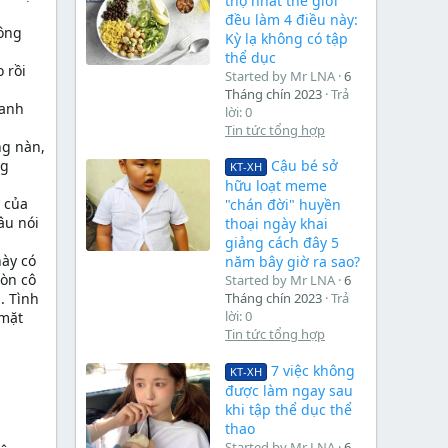
thọ nhất thế giới
đều làm 4 điều này:
rông
Kỳ lạ không có tập
thể dục
 rồi
Started by Mr LNA
6
Tháng chín 2023
Trả
 anh
lời: 0
Tin tức tổng hợp
ng nàn,
ng
Cậu bé sở
KT-XH
hữu loạt meme
a của
"chán đời" huyền
âu nói
thoại ngày khai
giảng cách đây 5
này có
năm bây giờ ra sao?
còn cô
Started by Mr LNA
6
. Tình
Tháng chín 2023
Trả
lời: 0
 mặt
Tin tức tổng hợp
7 việc không
KT-XH
được làm ngay sau
khi tập thể dục thể
thao
Started by Mr LNA
6