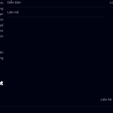
Diễn Đàn
L
ành
ông
Liên Hệ
bạn
in
giá
hẩm
hẩm
oàn
ồng
Liên hệ