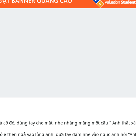
Má cô đỏ, dùng tay che mặt, nhẹ nhàng mắng một câu " Anh thật xấ
 Cô e thẹn ngả vào lòng anh, đưa tay đấm nhẹ vào ngực anh nói "An