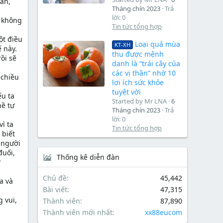
ân,
Tháng chín 2023
Trả
lời: 0
n không
Tin tức tổng hợp
ột điều
Loại quả mùa
KT-XH
 này.
thu được mệnh
rồi sẽ
danh là “trái cây của
các vị thần” nhờ 10
 chiều
lợi ích sức khỏe
tuyệt vời
ếu ta
Started by Mr LNA
6
hề tự
Tháng chín 2023
Trả
lời: 0
vì ta
Tin tức tổng hợp
 biết
ở người
đuối,
Thống kê diễn đàn
?
Chủ đề
45,442
a và
Bài viết
47,315
 vui,
Thành viên
87,890
Thành viên mới nhất
xx88eucom