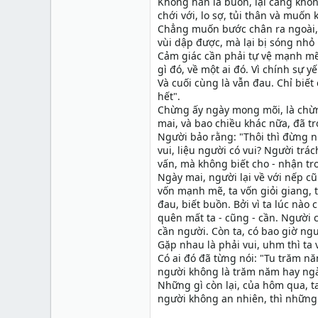
Không hẳn là buồn, lại càng khô
chới với, lo sợ, tủi thân và muốn k
Chẳng muốn bước chân ra ngoài, 
vùi dập được, mà lại bị sóng nhỏ 
Cảm giác cần phải tự vệ mạnh mẽ
gì đó, về một ai đó. Vì chính sự 
Và cuối cùng là vẫn đau. Chỉ biết c
hết".
Chừng ấy ngày mong mõi, là chừn
mai, và bao chiều khác nữa, đã tr
Người bảo rằng: "Thôi thì đừng nhớ
vui, liệu người có vui? Người trác
vấn, mà không biết cho - nhận tr
Ngày mai, người lại về với nếp cũ
vốn mạnh mẽ, ta vốn giỏi giang, t
đau, biết buồn. Bởi vì ta lúc nào
quên mất ta - cũng - cần. Người 
cần người. Còn ta, có bao giờ ng
Gặp nhau là phải vui, uhm thì ta 
Có ai đó đã từng nói: "Tu trăm
người không là trăm năm hay ng
Những gì còn lại, của hôm qua, ta
người không an nhiên, thì những 