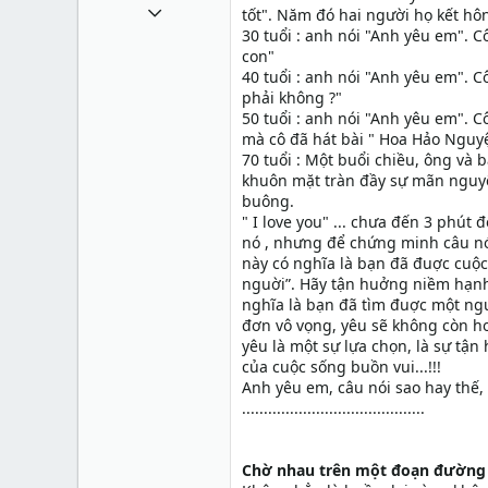
21 Tháng mười hai 2012
tốt". Năm đó hai người họ kết hô
30 tuổi : anh nói "Anh yêu em". C
1
con"
0
40 tuổi : anh nói "Anh yêu em". C
phải không ?"
0
50 tuổi : anh nói "Anh yêu em". 
39
mà cô đã hát bài " Hoa Hảo Nguy
70 tuổi : Một buổi chiều, ông và 
www.chuyennhaaz.com
khuôn mặt tràn đầy sự mãn nguyệ
buông.
" I love you" ... chưa đến 3 phút
nó , nhưng để chứng minh câu nói
này có nghĩa là bạn đã đuợc cuộ
nguời”. Hãy tận huởng niềm hạnh
nghĩa là bạn đã tìm đuợc một ngu
đơn vô vọng, yêu sẽ không còn ho
yêu là một sự lựa chọn, là sự tậ
của cuộc sống buồn vui...!!!
Anh yêu em, câu nói sao hay thế
..........................................
Chờ nhau trên một đoạn đường 