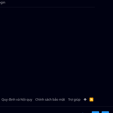
ogin
Quy định và Nội quy
Chính sách bảo mật
Trợ giúp
R
S
S