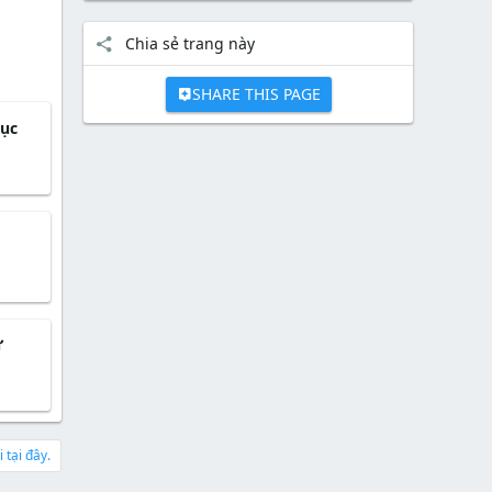
Chia sẻ trang này
SHARE THIS PAGE
cục
ử
 tại đây.