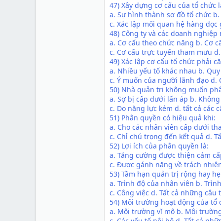
47) Xây dựng cơ cấu của tổ chức l
a. Sự hình thành sơ đồ tổ chức b
c. Xác lập mối quan hệ hàng dọc 
48) Công ty và các doanh nghiệp
a. Cơ cấu theo chức năng b. Cơ c
c. Cơ cấu trực tuyến tham mưu d
49) Xác lập cơ cấu tổ chức phải c
a. Nhiều yếu tố khác nhau b. Quy
c. Ý muốn của người lãnh đạo d. 
50) Nhà quản trị không muốn phâ
a. Sợ bị cấp dưới lấn áp b. Không
c. Do năng lực kém d. tất cả các c
51) Phân quyền có hiệu quả khi:
a. Cho các nhân viên cấp dưới th
c. Chỉ chú trọng đến kết quả d. Tấ
52) Lợi ích của phân quyền là:
a. Tăng cường được thiện cảm cấ
c. Được gánh nặng về trách nhiệm 
53) Tầm hạn quản trị rộng hay hẹ
a. Trình độ của nhân viên b. Trìn
c. Công việc d. Tất cả những câu 
54) Môi trường hoạt động của tổ 
a. Môi trường vĩ mô b. Môi trườ
c. Các yếu tố nội bộ d. Tất cả nhữ