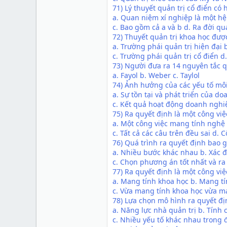
71) Lý thuyết quản trị cổ điển có 
a. Quan niệm xí nghiệp là một h
c. Bao gồm cả a và b d. Ra đời qu
72) Thuyết quản trị khoa học đượ
a. Trường phái quản trị hiện đại 
c. Trường phái quản trị cổ điển 
73) Người đưa ra 14 nguyên tắc qu
a. Fayol b. Weber c. Taylol
74) Ảnh hưởng của các yếu tố mô
a. Sự tồn tại và phát triển của 
c. Kết quả hoạt động doanh nghiệ
75) Ra quyết định là một công việ
a. Một công việc mang tính nghệ 
c. Tất cả các câu trên đều sai d. 
76) Quá trình ra quyết định bao 
a. Nhiều bước khác nhau b. Xác đ
c. Chọn phương án tốt nhất và ra
77) Ra quyết định là một công việ
a. Mang tính khoa học b. Mang t
c. Vừa mang tính khoa học vừa ma
78) Lựa chọn mô hình ra quyết đị
a. Năng lực nhà quản trị b. Tính 
c. Nhiều yếu tố khác nhau trong 