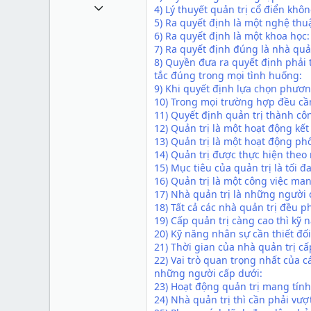
1 Tháng mười một 2010
4) Lý thuyết quản trị cổ điển khô
5) Ra quyết định là một nghệ thuậ
49,065
6) Ra quyết định là một khoa học:
13
7) Ra quyết định đúng là nhà quả
8) Quyền đưa ra quyết định phải t
38
tắc đúng trong mọi tình huống:
9) Khi quyết định lựa chọn phươ
10) Trong mọi trường hợp đều cần
11) Quyết định quản trị thành cô
12) Quản trị là một hoạt động kết
13) Quản trị là một hoạt động phổ
14) Quản trị được thực hiện theo
15) Mục tiêu của quản trị là tối đ
16) Quản trị là một công việc ma
17) Nhà quản trị là những người 
18) Tất cả các nhà quản trị đều 
19) Cấp quản trị càng cao thì kỹ
20) Kỹ năng nhân sự cần thiết đối
21) Thời gian của nhà quản trị c
22) Vai trò quan trọng nhất của c
những người cấp dưới:
23) Hoạt động quản trị mang tính
24) Nhà quản trị thì cần phải vượ