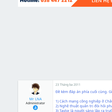
t
e
r
23 Tháng ba 2011
Đề kèm đáp án phía cuối cùng. 
Mr LNA
1) Cách mạng công nghiệp ở Châu 
Administrator
2) Nghệ thuật quản trị đòi hỏi ph
3) Taylor là người sáng lập ra tr