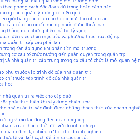
 luôn mang lại hiệu quả trong mọi trường hợp:
n theo phong cách độc đoán dù trong hoàn cảnh nào:
 phong cách quản lý không có hiệu quả:
viên giỏi bằng cách tạo cho họ có mức thu nhập cao:
 nhu cầu của con người mong muốn được thoả mãn:
động thông qua những điều mà họ kỳ vọng:
n quan đến việc chọn mục tiêu và phương thức hoạt động:
hà quản trị cấp cao phải làm:
n trọng cần áp dụng khi phân tích môi trường:
 dựng cơ cấu tổ chức hướng đến phân quyền trong quản trị:
ị và nhà quản trị cấp trung trong cơ cấu tổ chức là mối quan hệ t
ẹp phụ thuộc vào trình độ của nhà quản trị:
p chỉ thuộc vào trình độ của nhà quản trị:
oa học:
 nhà quản trị ra việc cho cấp dưới:
việc phải thực hiện khi xây dựng chiến lược
 cho nhà quản trị xác định được những thách thức của doanh nghi
lai
 trường vĩ mô tác động đến doanh nghiệp
 nhận ra các thách thức đối với doanh nghiệp
ển nhanh đem lại nhiều cơ hội cho doanh nghiệp
u thực tế với kế hoạch để tìm ra các sai sót