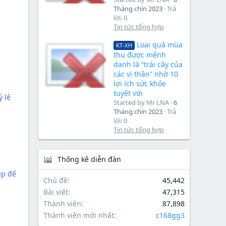
Tháng chín 2023
Trả
lời: 0
Tin tức tổng hợp
Loại quả mùa
KT-XH
thu được mệnh
danh là “trái cây của
các vị thần” nhờ 10
lợi ích sức khỏe
tuyệt vời
ỷ lệ
Started by Mr LNA
6
Tháng chín 2023
Trả
lời: 0
Tin tức tổng hợp
Thống kê diễn đàn
ệp để
Chủ đề
45,442
Bài viết
47,315
Thành viên
87,898
Thành viên mới nhất
c168gg3