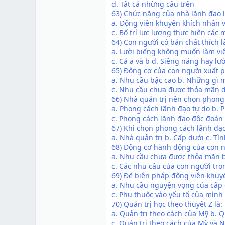
d. Tất cả những câu trên
63) Chức năng của nhà lãnh đạo l
a. Động viên khuyến khích nhân v
c. Bố trí lực lượng thực hiện các
64) Con người có bản chất thích l
a. Lười biếng không muốn làm việ
c. Cả a và b d. Siêng năng hay lư
65) Động cơ của con người xuất p
a. Nhu cầu bậc cao b. Những gì 
c. Nhu cầu chưa được thỏa mãn 
66) Nhà quản trị nên chọn phong
a. Phong cách lãnh đạo tự do b.
c. Phong cách lãnh đạo độc đoán 
67) Khi chọn phong cách lãnh đạo
a. Nhà quản trị b. Cấp dưới c. Tì
68) Động cơ hành động của con n
a. Nhu cầu chưa được thỏa mãn b
c. Các nhu cầu của con người tro
69) Để biện pháp động viên khuyế
a. Nhu cầu nguyện vọng của cấp d
c. Phụ thuộc vào yếu tố của mình
70) Quản trị học theo thuyết Z là:
a. Quản trị theo cách của Mỹ b. 
c. Quản trị theo cách của Mỹ và N