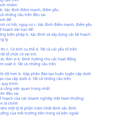
oanh nhằm:
h b. Xác định điểm mạnh, điểm yếu
t cả những câu trên đều sai
anh để:
định cơ hội, nguy cơ c. Xác định điểm mạnh, điểm yếu
kế hoạch dài hạn để:
hững biện pháp b. Xác định và xây dựng các kế hoạch
ng ty
thi c. Có tính cụ thể d. Tất cả các yếu tố trên
t tổ chức có vai trò:
 các đơn vị b. Định hướng cho các hoạt động
ểm soát d. Tất cả những câu trên
ới tốt hơn b. Góp phần đào tạo huấn luyện cấp dưới
ạo của cấp dưới d. Tất cả những câu trên
 quy trình:
 Là công việc quan trọng nhất
rên đều sai
 kế hoạch của các doanh nghiệp Việt Nam thường:
ên là chính
hêm một tỷ lệ phần trăm nhất định xác định
ưởng của môi trường bên trong và bên ngoài