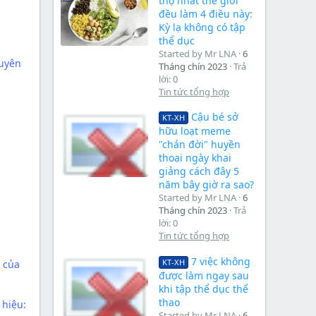
thọ nhất thế giới
đều làm 4 điều này:
Kỳ lạ không có tập
thể dục
Started by Mr LNA
6
guyên
Tháng chín 2023
Trả
lời: 0
Tin tức tổng hợp
Cậu bé sở
KT-XH
hữu loạt meme
"chán đời" huyền
thoại ngày khai
giảng cách đây 5
năm bây giờ ra sao?
Started by Mr LNA
6
Tháng chín 2023
Trả
lời: 0
Tin tức tổng hợp
7 việc không
KT-XH
i của
được làm ngay sau
khi tập thể dục thể
thao
 hiệu:
Started by Mr LNA
6