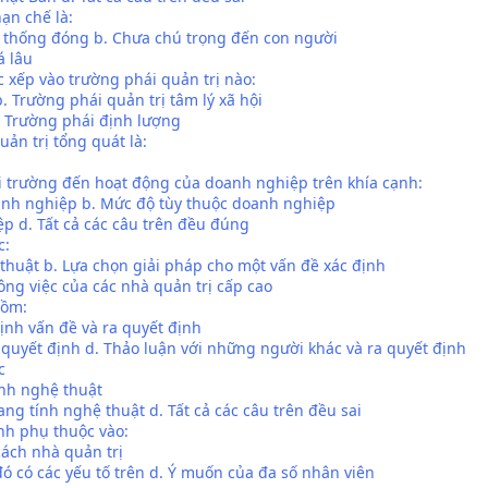
hạn chế là:
ệ thống đóng b. Chưa chú trọng đến con người
á lâu
c xếp vào trường phái quản trị nào:
b. Trường phái quản trị tâm lý xã hội
d. Trường phái định lượng
ản trị tổng quát là:
i trường đến hoạt động của doanh nghiệp trên khía cạnh:
doanh nghiệp b. Mức độ tùy thuộc doanh nghiệp
p d. Tất cả các câu trên đều đúng
c:
thuật b. Lựa chọn giải pháp cho một vấn đề xác định
Công việc của các nhà quản trị cấp cao
gồm:
ịnh vấn đề và ra quyết định
 quyết định d. Thảo luận với những người khác và ra quyết định
c
ính nghệ thuật
ng tính nghệ thuật d. Tất cả các câu trên đều sai
nh phụ thuộc vào:
cách nhà quản trị
đó có các yếu tố trên d. Ý muốn của đa số nhân viên