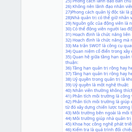
25) Phong cách lãnh đạo dân chủ
26) Không nên lãnh đạo nhân viê
27)Phong cách quản lý độc tài là
28)Nhà quản trị có thể giữ nhân 
29) Nguồn gốc của động viên là
30) Có thể động viên người lao 
31) Hoạch định là chức năng liê
32) Hoạch định là chức năng mà n
33) Ma trận SWOT là công cụ qua
34) Quan niệm cổ điển trong xây
35) Quan hệ giữa tầng hạn quản tr
thuận:
36) Tầng hạn quản trị rộng hay h
37) Tầng hạn quản trị rộng hay hẹ
38) Uỷ quyền trong quản trị là kh
39) Uỷ quyền là một nghệ thuật:
40) Nhân viên thường không thích
41) Phân tích môi trường là công 
42) Phân tích môi trường là giúp
từ đó xây dựng chiến lược tương 
43) Môi trường bên ngoài là môi
44) Môi trường giúp nhà quản trị
45) Khoa học công nghệ phát tri
46) Kiểm tra là quá trình đối chiế