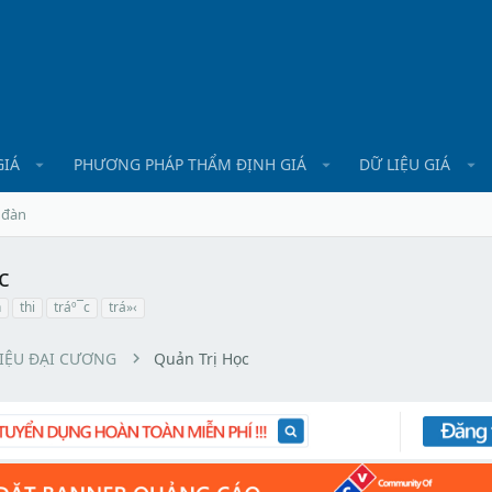
GIÁ
PHƯƠNG PHÁP THẨM ĐỊNH GIÁ
DỮ LIỆU GIÁ
 đàn
c
n
thi
tráº¯c
trá»‹
LIỆU ĐẠI CƯƠNG
Quản Trị Học