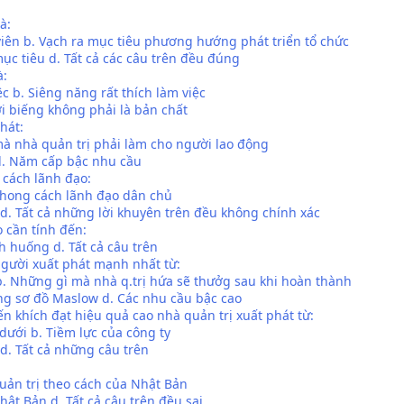
à:
iên b. Vạch ra mục tiêu phương hướng phát triển tổ chức
 mục tiêu d. Tất cả các câu trên đều đúng
à:
c b. Siêng năng rất thích làm việc
ời biếng không phải là bản chất
hát:
mà nhà quản trị phải làm cho người lao động
d. Năm cấp bậc nhu cầu
 cách lãnh đạo:
 Phong cách lãnh đạo dân chủ
d. Tất cả những lời khuyên trên đều không chính xác
 cần tính đến:
nh huống d. Tất cả câu trên
gười xuất phát mạnh nhất từ:
. Những gì mà nhà q.trị hứa sẽ thưởg sau khi hoàn thành
ng sơ đồ Maslow d. Các nhu cầu bậc cao
n khích đạt hiệu quả cao nhà quản trị xuất phát từ:
ưới b. Tiềm lực của công ty
 d. Tất cả những câu trên
Quản trị theo cách của Nhật Bản
hật Bản d. Tất cả câu trên đều sai