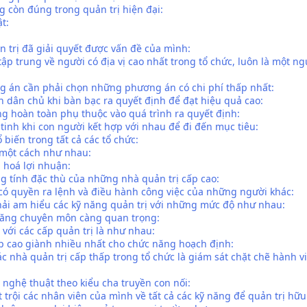
ng còn đúng trong quản trị hiện đại:
t:
n trị đã giải quyết được vấn đề của mình:
ập trung về người có địa vị cao nhất trong tổ chức, luôn là một n
ng án cần phải chọn những phương án có chi phí thấp nhất:
 dân chủ khi bàn bạc ra quyết định để đạt hiệu quả cao:
ng hoàn toàn phụ thuộc vào quá trình ra quyết định:
 tinh khi con người kết hợp với nhau để đi đến mục tiêu:
 biến trong tất cả các tổ chức:
 một cách như nhau:
a hoá lợi nhuận:
ng tính đặc thù của những nhà quản trị cấp cao:
có quyền ra lệnh và điều hành công việc của những người khác:
phải am hiểu các kỹ năng quản trị với những mức độ như nhau:
 năng chuyên môn càng quan trọng:
 với các cấp quản trị là như nhau:
ấp cao giành nhiều nhất cho chức năng hoạch định:
ác nhà quản trị cấp thấp trong tổ chức là giám sát chặt chẽ hành v
 nghệ thuật theo kiểu cha truyền con nối:
t trội các nhân viên của mình về tất cả các kỹ năng để quản trị hữu