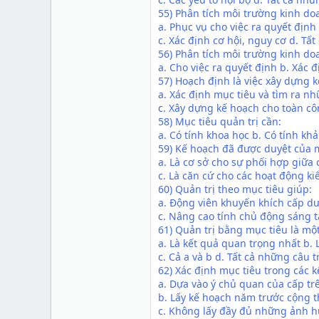
55) Phân tích môi trường kinh d
a. Phục vụ cho việc ra quyết địn
c. Xác định cơ hội, nguy cơ d. Tấ
56) Phân tích môi trường kinh do
a. Cho việc ra quyết định b. Xác 
57) Hoạch định là việc xây dựng 
a. Xác định mục tiêu và tìm ra n
c. Xây dựng kế hoạch cho toàn cô
58) Mục tiêu quản trị cần:
a. Có tính khoa học b. Có tính khả 
59) Kế hoạch đã được duyệt của mộ
a. Là cơ sở cho sự phối hợp giữa
c. Là căn cứ cho các hoạt động ki
60) Quản trị theo mục tiêu giúp:
a. Động viên khuyến khích cấp dư
c. Nâng cao tính chủ động sáng t
61) Quản trị bằng mục tiêu là một
a. Là kết quả quan trọng nhất b.
c. Cả a và b d. Tất cả những câu t
62) Xác định mục tiêu trong các
a. Dựa vào ý chủ quan của cấp tr
b. Lấy kế hoạch năm trước cộng t
c. Không lấy đầy đủ những ảnh h