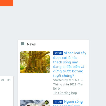
News
Vì sao loài cây
KT-XH
được coi là hóa
thạch sống này
đang bị đột biến và
đứng trước bờ vực
tuyệt chủng?
Started by Mr LNA
6
#1
Tháng chín 2023
Trả
lời: 0
Tin tức tổng hợp
Người sống
KT-XH