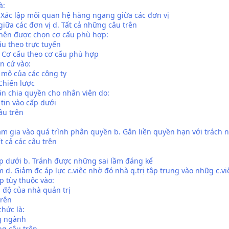
à:
. Xác lập mối quan hệ hàng ngang giữa các đơn vị
giữa các đơn vị d. Tất cả những câu trên
 nên được chọn cơ cấu phù hợp:
ấu theo trực tuyến
. Cơ cấu theo cơ cấu phù hợp
ăn cứ vào:
 mô của các công ty
Chiến lược
n chia quyền cho nhân viên do:
 tin vào cấp dưới
âu trên
am gia vào quá trình phân quyền b. Gắn liền quyền hạn với trách 
t cả các câu trên
p dưới b. Tránh được những sai lầm đáng kể
d. Giảm đc áp lực c.việc nhờ đó nhà q.trị tập trung vào nhữg c.vi
p tùy thuộc vào:
h độ của nhà quản trị
trên
chức là:
ng ngành
ng câu trên