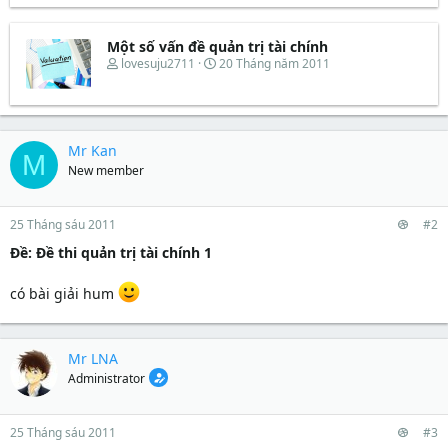
r
u
e
y
t
a
b
e
d
ắ
Một số vấn đề quản trị tài chính
r
s
t
T
N
lovesuju2711
20 Tháng năm 2011
t
đ
h
g
a
ầ
r
à
r
u
e
y
t
a
b
e
d
ắ
Mr Kan
r
M
s
t
New member
t
đ
a
ầ
r
u
t
25 Tháng sáu 2011
#2
e
Ðề: Đề thi quản trị tài chính 1
r
có bài giải hum
Mr LNA
Administrator
25 Tháng sáu 2011
#3