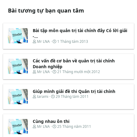
Bài tương tự bạn quan tâm
Bài tập môn quản trị tài chính đây Có lời giải
-...
T
N
Mr LNA
1 Tháng tám 2013
h
g
r
à
e
y
Các vấn đề cơ bản về quản trị tài chính
a
b
d
ắ
Doanh nghiệp
s
t
T
N
Mr LNA
21 Tháng mười một 2012
t
đ
h
g
a
ầ
r
à
r
u
e
y
t
Giúp mình giải đề thi Quản trị tài chính
a
b
e
d
ắ
T
N
tarami
29 Tháng tám 2011
r
s
t
h
g
t
đ
r
à
a
ầ
e
y
r
u
a
b
t
d
ắ
Cùng nhau ôn thi
e
s
t
T
N
Mr LNA
25 Tháng năm 2011
r
t
đ
h
g
a
ầ
r
à