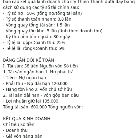
báo cáo kết quả kinh doanh cho cty Thiên Thanh dưới đây bằng
cách sử dụng các tỷ số tài chính sau:
- Tỷ số nợ : 50% (tổng nợ/tổng tài sản)
- Tỷ số thanh toán nhanh: 0,8 lần
- Vòng quay tổng tài sản: 1,5 lần
- Vòng quay tồn kho: 5 lần (tính theo doanh thu)
- Kỳ thu tiền bình quân: 30 ngày
- Tỷ lệ lãi gộp/Doanh thu: 25%
- Tẻ lệ lãi ròng/Doanh thu: 5%
BẢNG CÂN ĐỐI KẾ TOÁN
I- Tài sản: Số tiền Nguồn vốn Số tiền
1. Tài sản ngắn hạn 1. Nợ phải trả
- Tiền - Nợ ngắn hạn
- Phải thu - Nợ dài hạn 120.000
- Hàng tồn kho 2. Vốn chủ sở hữu
2. Tài sản dài hạn - Vốn góp ban đầu
- Lợi nhuận giữ lại 195.000
Tổng tài sản: 600.000 Tổng nguồn vốn:
KẾT QUẢ KINH DOANH
Chỉ tiêu Số tiền
- Doanh thu
- Giá vốn hàng bán