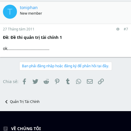
toniphan
T
New member
27 Tháng tám 2011
#7
Ðề: Đề thi quản trị tài chính 1
ok....................................
Bạn phải đăng nhập hoặc đăng ký để phản hồi tại đây.
Facebook
Twitter
Reddit
Pinterest
Tumblr
WhatsApp
Email
Link
Chia sẻ:
Quản Trị Tài Chính
VỀ CHÚNG TÔI