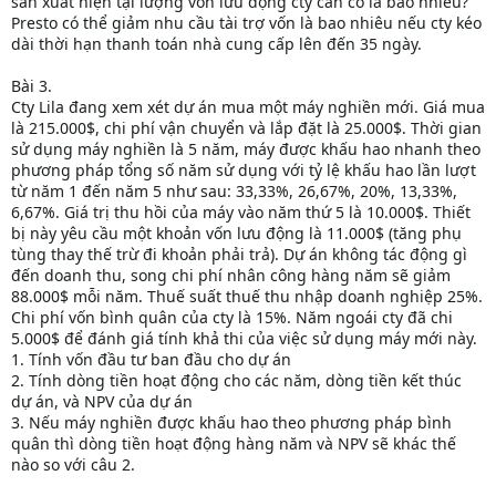
sản xuất hiện tại lượng vốn lưu động cty cần có là bao nhiêu?
Presto có thể giảm nhu cầu tài trợ vốn là bao nhiêu nếu cty kéo
dài thời hạn thanh toán nhà cung cấp lên đến 35 ngày.
Bài 3.
Cty Lila đang xem xét dự án mua một máy nghiền mới. Giá mua
là 215.000$, chi phí vận chuyển và lắp đặt là 25.000$. Thời gian
sử dụng máy nghiền là 5 năm, máy được khấu hao nhanh theo
phương pháp tổng số năm sử dụng với tỷ lệ khấu hao lần lượt
từ năm 1 đến năm 5 như sau: 33,33%, 26,67%, 20%, 13,33%,
6,67%. Giá trị thu hồi của máy vào năm thứ 5 là 10.000$. Thiết
bị này yêu cầu một khoản vốn lưu động là 11.000$ (tăng phụ
tùng thay thế trừ đi khoản phải trả). Dự án không tác động gì
đến doanh thu, song chi phí nhân công hàng năm sẽ giảm
88.000$ mỗi năm. Thuế suất thuế thu nhập doanh nghiệp 25%.
Chi phí vốn bình quân của cty là 15%. Năm ngoái cty đã chi
5.000$ để đánh giá tính khả thi của việc sử dụng máy mới này.
1. Tính vốn đầu tư ban đầu cho dự án
2. Tính dòng tiền hoạt động cho các năm, dòng tiền kết thúc
dự án, và NPV của dự án
3. Nếu máy nghiền được khấu hao theo phương pháp bình
quân thì dòng tiền hoạt động hàng năm và NPV sẽ khác thế
nào so với câu 2.