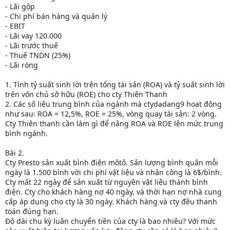
- Lãi gộp
- Chi phí bán hàng và quản lý
- EBIT
- Lãi vay 120.000
- Lãi trước thuế
- Thuế TNDN (25%)
- Lãi ròng
1. Tính tỷ suất sinh lời trên tổng tài sản (ROA) và tỷ suất sinh lời
trên vốn chủ sở hữu (ROE) cho cty Thiên Thanh
2. Các số liệu trung bình của ngành mà ctydadang9 hoạt động
như sau: ROA = 12,5%, ROE = 25%, vòng quay tài sản: 2 vòng.
Cty Thiên thanh cần làm gì để nâng ROA và ROE lên mức trung
bình ngành.
Bài 2.
Cty Presto sản xuất bình điện môtô. Sản lượng bình quân mỗi
ngày là 1.500 bình với chi phí vật liệu và nhân công là 6$/bình.
Cty mất 22 ngày để sản xuất từ nguyên vật liệu thành bình
điện. Cty cho khách hàng nợ 40 ngày, và thời hạn nợ nhà cung
cấp áp dụng cho cty là 30 ngày. Khách hàng và cty đều thanh
toán đúng hạn.
Độ dài chu kỳ luân chuyển tiền của cty là bao nhiêu? Với mức