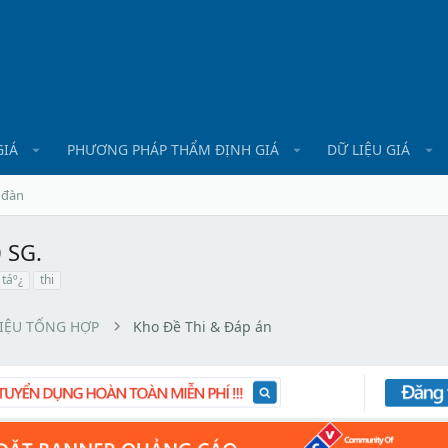
GIÁ
PHƯƠNG PHÁP THẨM ĐỊNH GIÁ
DỮ LIỆU GIÁ
 đàn
 SG.
táº¿
thi
LIỆU TỔNG HỢP
Kho Đề Thi & Đáp án