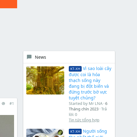
News
Vì sao loài cây
KT-XH
được coi là hóa
thạch sống này
đang bị đột biến và
đứng trước bờ vực
tuyệt chủng?
Started by Mr LNA
6
#1
Tháng chín 2023
Trả
lời: 0
Tin tức tổng hợp
Người sống
KT-XH