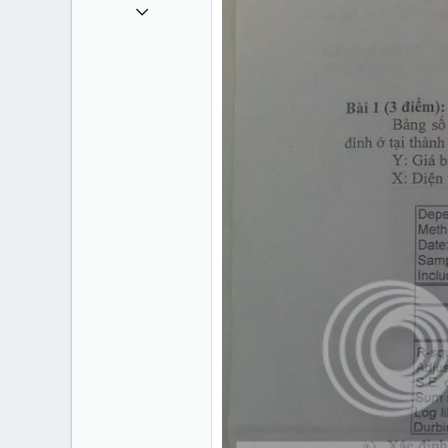
1 Tháng mười một 2010
49,065
13
38