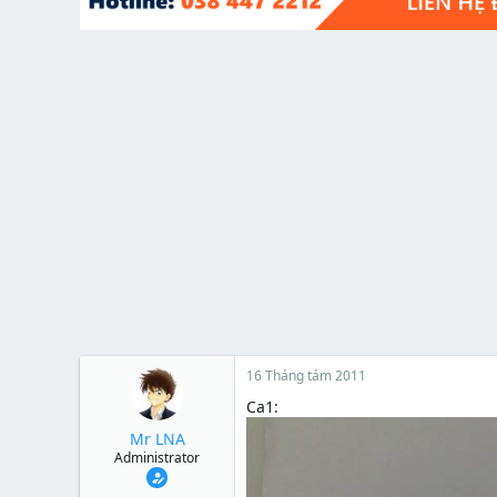
t
e
r
16 Tháng tám 2011
Ca1:
Mr LNA
Administrator