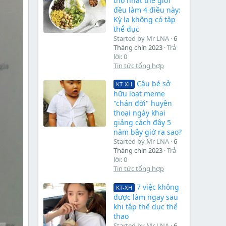
thọ nhất thế giới
đều làm 4 điều này:
Kỳ lạ không có tập
thể dục
Started by Mr LNA
6
Tháng chín 2023
Trả
lời: 0
Tin tức tổng hợp
Cậu bé sở
KT-XH
hữu loạt meme
"chán đời" huyền
thoại ngày khai
giảng cách đây 5
năm bây giờ ra sao?
Started by Mr LNA
6
Tháng chín 2023
Trả
lời: 0
Tin tức tổng hợp
7 việc không
KT-XH
được làm ngay sau
khi tập thể dục thể
thao
Started by Mr LNA
6