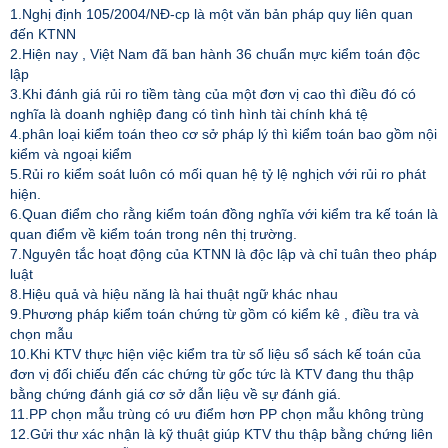
1.Nghị định 105/2004/NĐ-cp là một văn bản pháp quy liên quan
đến KTNN
2.Hiện nay , Việt Nam đã ban hành 36 chuẩn mực kiểm toán độc
lập
3.Khi đánh giá rủi ro tiềm tàng của một đơn vị cao thì điều đó có
nghĩa là doanh nghiệp đang có tình hình tài chính khá tệ
4.phân loại kiểm toán theo cơ sở pháp lý thì kiểm toán bao gồm nội
kiểm và ngoại kiểm
5.Rủi ro kiểm soát luôn có mối quan hệ tỷ lệ nghịch với rủi ro phát
hiện.
6.Quan điểm cho rằng kiểm toán đồng nghĩa với kiểm tra kế toán là
quan điểm về kiểm toán trong nên thị trường.
7.Nguyên tắc hoạt động của KTNN là độc lập và chỉ tuân theo pháp
luật
8.Hiệu quả và hiệu năng là hai thuật ngữ khác nhau
9.Phương pháp kiểm toán chứng từ gồm có kiểm kê , điều tra và
chọn mẫu
10.Khi KTV thực hiện việc kiểm tra từ số liệu sổ sách kế toán của
đơn vị đối chiếu đến các chứng từ gốc tức là KTV đang thu thập
bằng chứng đánh giá cơ sở dẫn liệu về sự đánh giá.
11.PP chọn mẫu trùng có ưu điểm hơn PP chọn mẫu không trùng
12.Gửi thư xác nhận là kỹ thuật giúp KTV thu thập bằng chứng liên