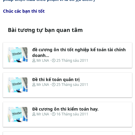
Chúc các bạn thi tốt
Bài tương tự bạn quan tâm
đề cương ôn thi tốt nghiệp kể toán tài chính
doanh...
T
N
Mr LNA
25 Tháng sáu 2011
h
g
r
à
e
y
Đề thi kế toán quản trị
a
b
d
ắ
T
N
Mr LNA
25 Tháng sáu 2011
s
t
h
g
t
đ
r
à
a
ầ
e
y
r
u
a
b
t
d
ắ
Đề cương ôn thi kiểm toán hay.
e
s
t
T
N
Mr LNA
16 Tháng sáu 2011
r
t
đ
h
g
a
ầ
r
à
r
u
e
y
t
a
b