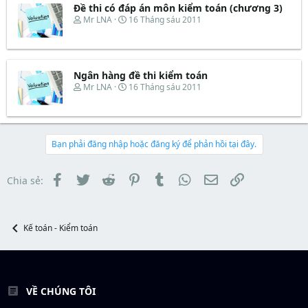
e
d
ắ
Đề thi có đáp án môn kiểm toán (chương 3)
r
s
t
T
N
Mr LNA
16 Tháng sáu 2011
t
đ
h
g
a
ầ
r
à
r
u
e
y
t
a
b
e
d
ắ
Ngân hàng đề thi kiểm toán
r
s
t
T
N
Mr LNA
16 Tháng sáu 2011
t
đ
h
g
a
ầ
r
à
r
u
e
y
t
a
b
e
d
ắ
Bạn phải đăng nhập hoặc đăng ký để phản hồi tại đây.
r
s
t
t
đ
a
ầ
Facebook
Twitter
Reddit
Pinterest
Tumblr
WhatsApp
Email
Link
Chia sẻ:
r
u
t
e
r
Kế toán - Kiểm toán
VỀ CHÚNG TÔI