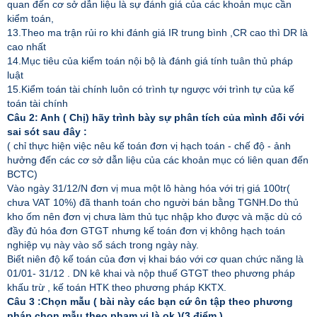
quan đến cơ sở dẫn liệu là sự đánh giá của các khoản mục cần
kiểm toán,
13.Theo ma trận rủi ro khi đánh giá IR trung bình ,CR cao thì DR là
cao nhất
14.Mục tiêu của kiểm toán nội bộ là đánh giá tính tuân thủ pháp
luật
15.Kiểm toán tài chính luôn có trình tự ngược với trình tự của kế
toán tài chính
Câu 2: Anh ( Chị) hãy trình bày sự phân tích của mình đối với
sai sót sau đây :
( chỉ thực hiện việc nêu kế toán đơn vị hạch toán - chế độ - ảnh
hưởng đến các cơ sở dẫn liệu của các khoản mục có liên quan đến
BCTC)
Vào ngày 31/12/N đơn vị mua một lô hàng hóa với trị giá 100tr(
chưa VAT 10%) đã thanh toán cho người bán bằng TGNH.Do thủ
kho ốm nên đơn vị chưa làm thủ tục nhập kho được và mặc dù có
đầy đủ hóa đơn GTGT nhưng kế toán đơn vị không hạch toán
nghiệp vụ này vào sổ sách trong ngày này.
Biết niên độ kế toán của đơn vị khai báo với cơ quan chức năng là
01/01- 31/12 . DN kê khai và nộp thuế GTGT theo phương pháp
khấu trừ , kế toán HTK theo phương pháp KKTX.
Câu 3 :Chọn mẫu ( bài này các bạn cứ ôn tập theo phương
pháp chọn mẫu theo phạm vi là ok )(3 điểm )