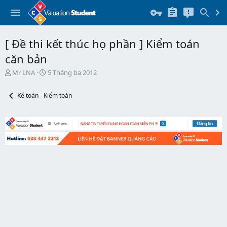
[ Đề thi kết thúc họ phần ] Kiểm toán
căn bản
T
N
Mr LNA
5 Tháng ba 2012
h
g
r
à
Kế toán - Kiểm toán
e
y
a
b
d
ắ
s
t
t
đ
a
ầ
r
u
t
e
r