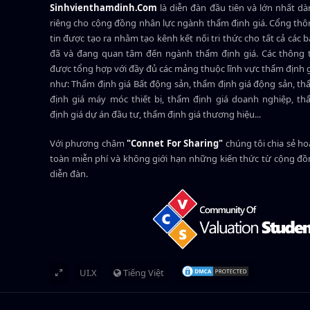
Sinhvienthamdinh.Com
là diễn đàn đầu tiên và lớn nhất d
riêng cho cộng đồng nhân lực ngành
thẩm định giá
. Cổng th
tin được tạo ra nhằm tạo kênh kết nối tri thức cho tất cả các 
đã và đang quan tâm đến ngành thẩm định giá. Các thông t
được tổng hợp với đầy đủ các mảng thuộc lĩnh vực thẩm định 
như: Thẩm định giá Bất động sản, thẩm định giá động sản, t
định giá máy móc thiết bị, thẩm định giá doanh nghiệp, t
định giá dự án đầu tư, thẩm định giá thương hiệu...
Với phương châm
"Connet For Sharing"
chúng tôi chia sẻ h
toàn miễn phí và không giới hạn những kiến thức từ cộng đ
diễn đàn.
UI.X
Tiếng Việt