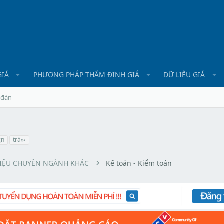
GIÁ
PHƯƠNG PHÁP THẨM ĐỊNH GIÁ
DỮ LIỆU GIÁ
 đàn
¡n
trá»‹
LIỆU CHUYÊN NGÀNH KHÁC
Kế toán - Kiểm toán