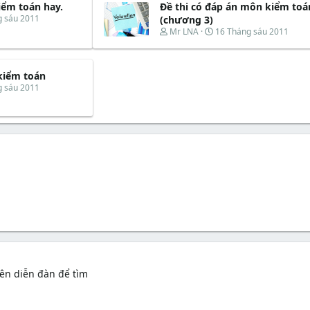
iểm toán hay.
Đề thi có đáp án môn kiểm toá
a
b
d
ắ
g sáu 2011
(chương 3)
s
t
T
N
Mr LNA
16 Tháng sáu 2011
t
đ
h
g
a
ầ
r
à
r
u
e
y
t
kiểm toán
a
b
e
d
ắ
g sáu 2011
r
s
t
t
đ
a
ầ
r
u
t
e
r
ên diễn đàn để tìm