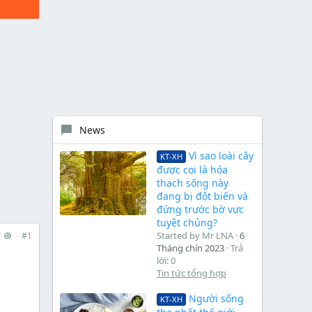
News
Vì sao loài cây
KT-XH
được coi là hóa
thạch sống này
đang bị đột biến và
đứng trước bờ vực
tuyệt chủng?
Started by Mr LNA
6
#1
Tháng chín 2023
Trả
lời: 0
Tin tức tổng hợp
Người sống
KT-XH