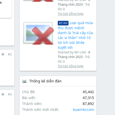
n
Tháng chín 2023
Trả
lời: 0
Tin tức tổng hợp
Loại quả mùa
KT-XH
thu được mệnh
danh là “trái cây của
các vị thần” nhờ 10
lợi ích sức khỏe
tuyệt vời
Started by Mr LNA
6
#2
Tháng chín 2023
Trả
lời: 0
Tin tức tổng hợp
Thống kê diễn đàn
Chủ đề
45,442
#3
Bài viết
47,315
Thành viên
87,892
Thành viên mới nhất
kuwinkccom