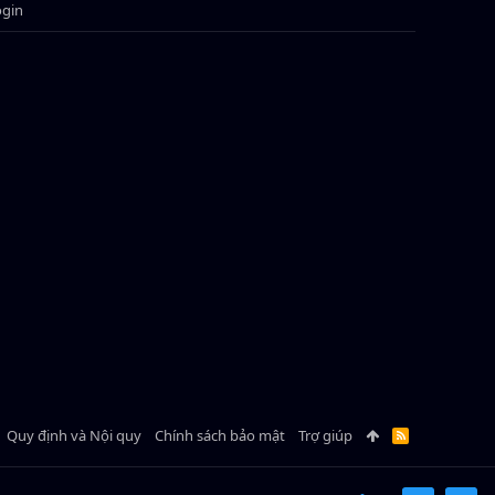
ogin
Quy định và Nội quy
Chính sách bảo mật
Trợ giúp
R
S
S