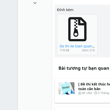
1 Tháng mười một 2010
49,065
Đính kèm
13
38
De thi ke toan quan tri.rar
718 KB
Xem: 216
Bài tương tự bạn quan
[ Đề thi kết thúc 
toán căn bản
T
N
Mr LNA
5 Tháng
h
g
r
à
e
y
a
b