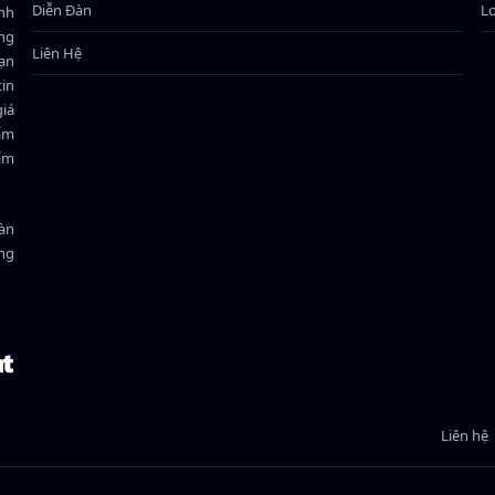
Diễn Đàn
L
ành
ông
Liên Hệ
bạn
in
giá
hẩm
hẩm
oàn
ồng
Liên hệ