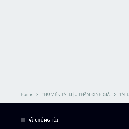
Home
THƯ VIỆN TÀI LIỆU THẨM ĐỊNH GIÁ
TÀI 
VỀ CHÚNG TÔI