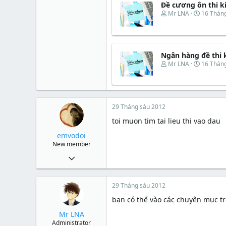
Đề cương ôn thi k
d
ắ
s
t
T
N
Mr LNA
16 Thán
t
đ
h
g
a
ầ
r
à
r
u
e
y
t
a
b
e
d
ắ
Ngân hàng đề thi 
r
s
t
T
N
Mr LNA
16 Thán
t
đ
h
g
a
ầ
r
à
r
u
e
y
t
a
b
e
d
ắ
29 Tháng sáu 2012
r
s
t
t
đ
toi muon tim tai lieu thi vao dau
a
ầ
emvodoi
r
u
t
New member
e
29 Tháng sáu 2012
r
1
29 Tháng sáu 2012
0
bạn có thể vào các chuyên mục tr
0
Mr LNA
35
Administrator