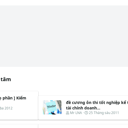
 tâm
họ phần ] Kiểm
đề cương ôn thi tốt nghiệp kể
tài chính doanh...
 ba 2012
T
N
Mr LNA
25 Tháng sáu 2011
h
g
r
à
e
y