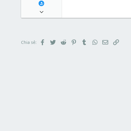
1 Tháng mười một 2010
49,065
13
38
Facebook
Twitter
Reddit
Pinterest
Tumblr
WhatsApp
Email
Link
Chia sẻ: