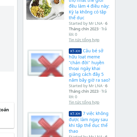
thọ nhất thế giới
đều làm 4 điều này:
Kỳ lạ không có tập
thể dục
Started by Mr LNA
6
Tháng chín 2023
Trả
lời: 0
Tin tức tổng hợp
Cậu bé sở
KT-XH
hữu loạt meme
"chán đời" huyền
thoại ngày khai
giảng cách đây 5
năm bây giờ ra sao?
Started by Mr LNA
6
Tháng chín 2023
Trả
lời: 0
Tin tức tổng hợp
 toán
7 việc không
KT-XH
được làm ngay sau
khi tập thể dục thể
thao
Started by Mr LNA
6