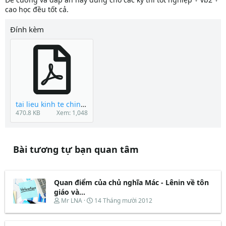
cao học đều tốt cả.
Đính kèm
tai lieu kinh te chinh tri.pdf
470.8 KB
Xem: 1,048
Bài tương tự bạn quan tâm
Quan điểm của chủ nghĩa Mác - Lênin về tôn
giáo và...
T
N
Mr LNA
14 Tháng mười 2012
h
g
r
à
e
y