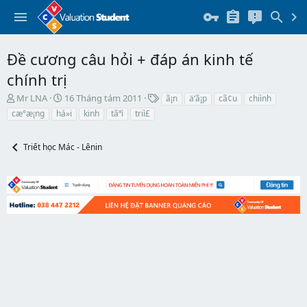
Đề cương câu hỏi + đáp án kinh tế
chính trị
T
N
T
Mr LNA
16 Tháng tám 2011
ã¡n
ä‘ã¡p
cã¢u
chiình
h
g
h
cæ°æ¡ng
há»i
kinh
tãªì
triì£
r
à
ẻ
e
y
a
b
Triết học Mác - Lênin
d
ắ
s
t
t
đ
a
ầ
r
u
t
e
r