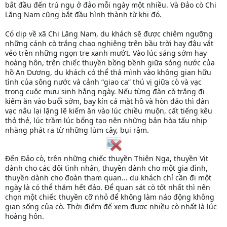
bắt đầu đến trú ngụ ở đảo mỗi ngày một nhiều. Và Đảo cò Chi
Lăng Nam cũng bắt đầu hình thành từ khi đó.
Có dịp về xã Chi Lăng Nam, du khách sẽ được chiêm ngưỡng
những cánh cò trắng chao nghiêng trên bầu trời hay đậu vắt
vẻo trên những ngọn tre xanh mướt. Vào lúc sáng sớm hay
hoàng hôn, trên chiếc thuyền bồng bềnh giữa sóng nước của
hồ An Dương, du khách có thể thả mình vào không gian hữu
tình của sông nước và cảnh “giao ca” thú vị giữa cò và vạc
trong cuộc mưu sinh hằng ngày. Nếu từng đàn cò trắng đi
kiếm ăn vào buổi sớm, bay kín cả mặt hồ và hòn đảo thì đàn
vạc nâu lại lặng lẽ kiếm ăn vào lúc chiều muộn, cất tiếng kêu
thỏ thẻ, lúc trầm lúc bổng tạo nên những bản hòa tấu nhịp
nhàng phát ra từ những lùm cây, bụi rậm.
Đến Đảo cò, trên những chiếc thuyền Thiên Nga, thuyền Vịt
dành cho các đôi tình nhân, thuyền dành cho một gia đình,
thuyền dành cho đoàn tham quan... du khách chỉ cần đi một
ngày là có thể thăm hết đảo. Để quan sát cò tốt nhất thì nên
chọn một chiếc thuyền cỡ nhỏ để không làm náo động không
gian sống của cò. Thời điểm để xem được nhiều cò nhất là lúc
hoàng hôn.