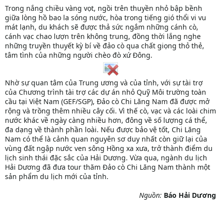
Trong nắng chiều vàng vọt, ngồi trên thuyền nhỏ bập bềnh
giữa lòng hồ bao la sóng nước, hòa trong tiếng gió thổi vi vu
mát lạnh, du khách sẽ được thả sức ngắm những cánh cò,
cánh vạc chao lượn trên không trung, đồng thời lắng nghe
những truyền thuyết kỳ bí về đảo cò qua chất giọng thỏ thẻ,
tâm tình của những người chèo đò xứ Đông.
Nhờ sự quan tâm của Trung ương và của tỉnh, với sự tài trợ
của Chương trình tài trợ các dự án nhỏ Quỹ Môi trường toàn
cầu tại Việt Nam (GEF/SGP), Đảo cò Chi Lăng Nam đã được mở
rộng và trồng thêm nhiều cây cối. Vì thế cò, vạc và các loài chim
nước khác về ngày càng nhiều hơn, đông về số lượng cá thể,
đa dạng về thành phần loài. Nếu được bảo vệ tốt, Chi Lăng
Nam có thể là cảnh quan nguyên sơ duy nhất còn giữ lại của
vùng đất ngập nước ven sông Hồng xa xưa, trở thành điểm du
lịch sinh thái đặc sắc của Hải Dương. Vừa qua, ngành du lịch
Hải Dương đã đưa tour thăm Đảo cò Chi Lăng Nam thành một
sản phẩm du lịch mới của tỉnh.
Nguồn:
Báo Hải Dương