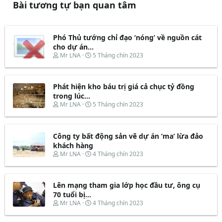
Bài tương tự bạn quan tâm
Phó Thủ tướng chỉ đạo ‘nóng’ về nguồn cát
cho dự án...
T
N
Mr LNA
5 Tháng chín 2023
h
g
r
à
e
y
Phát hiện kho báu trị giá cả chục tỷ đồng
a
b
d
ắ
trong lúc...
s
t
T
N
Mr LNA
5 Tháng chín 2023
t
đ
h
g
a
ầ
r
à
r
u
e
y
t
Công ty bất động sản vẽ dự án ‘ma’ lừa đảo
a
b
e
d
ắ
khách hàng
r
s
t
T
N
Mr LNA
4 Tháng chín 2023
t
đ
h
g
a
ầ
r
à
r
u
e
y
t
Lên mạng tham gia lớp học đầu tư, ông cụ
a
b
e
d
ắ
70 tuổi bị...
r
s
t
T
N
Mr LNA
4 Tháng chín 2023
t
đ
h
g
a
ầ
r
à