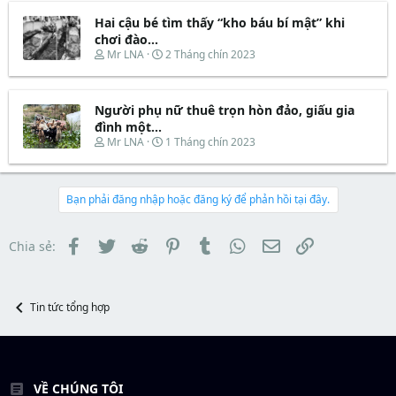
r
u
e
y
t
Hai cậu bé tìm thấy “kho báu bí mật” khi
a
b
e
d
ắ
chơi đào...
r
s
t
T
N
Mr LNA
2 Tháng chín 2023
t
đ
h
g
a
ầ
r
à
r
u
e
y
t
Người phụ nữ thuê trọn hòn đảo, giấu gia
a
b
e
d
ắ
đình một...
r
s
t
T
N
Mr LNA
1 Tháng chín 2023
t
đ
h
g
a
ầ
r
à
r
u
e
y
t
a
b
Bạn phải đăng nhập hoặc đăng ký để phản hồi tại đây.
e
d
ắ
r
s
t
t
đ
Facebook
Twitter
Reddit
Pinterest
Tumblr
WhatsApp
Email
Link
Chia sẻ:
a
ầ
r
u
t
e
Tin tức tổng hợp
r
VỀ CHÚNG TÔI