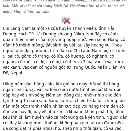
Đảo cò Chi Lăng Nam có diện tích gần 3.000m2, là nơi trú ngụ của 170
loài. Một số loài có tên trong Sách Đỏ Việt Nam như: tổ đỉa, rái cá, cá
măng kìm, cò lửa, vạc xám...
Chi Lăng Nam là một xã của huyện Thanh Miện, tỉnh Hải
Dương, cách TP. Hải Dương khoảng 30km. Nơi đây có cảnh
quan thiên nhiên của một vùng ngập nước ven sông Hồng, có
đầm hồ mênh mông, đất sình lầy với lau sậy hoang vu. Theo
người dân địa phương, trên đảo cò Chi Lăng Nam hiện có đến
9 loại cò, gồm: cò trắng, cò lửa, cò hương, cò nghênh, cò
ngang, cò ruồi, cò diệc, cò bợ, cò đen và 3 loại vạc là vạc xám,
vạc xanh, vạc đen có nguồn gốc từ Trung Quốc, Miến Điện, Ấn
Độ, Nepal.
Hằng năm vào tháng chín, khi gió heo may thổi về thì hàng
ngàn con cò, vạc và các loài chim nước từ nhiều xứ khác dồn
dập bay về sinh sống kiếm ăn, đông đúc nhộn nhịp cho đến
tận tháng Tư năm sau. Sáng sớm và chiều tối là lúc chúng tạo
nên một bức tranh thiên nhiên cực đẹp với hàng trăm đàn cò,
đàn vạc bay đi, bay về phủ kín cả khoảng không mặt hồ, tiếng
kêu inh ỏi làm huyên náo cả một vùng quê yên tĩnh. Người dân
coi đây là vùng nước thiêng, không bao giờ tát cạn được nên
đã sống dạt ra phía ngoài hồ. Theo nhịp thời gian, cò và vạc