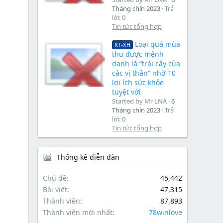
Tháng chín 2023
Trả
lời: 0
Tin tức tổng hợp
Loại quả mùa
KT-XH
thu được mệnh
danh là “trái cây của
các vị thần” nhờ 10
lợi ích sức khỏe
tuyệt vời
Started by Mr LNA
6
Tháng chín 2023
Trả
lời: 0
Tin tức tổng hợp
Thống kê diễn đàn
Chủ đề
45,442
Bài viết
47,315
Thành viên
87,893
Thành viên mới nhất
78winlove