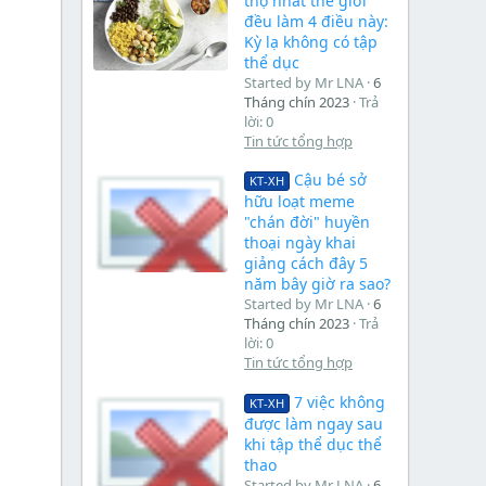
thọ nhất thế giới
đều làm 4 điều này:
Kỳ lạ không có tập
thể dục
Started by Mr LNA
6
Tháng chín 2023
Trả
lời: 0
Tin tức tổng hợp
Cậu bé sở
KT-XH
hữu loạt meme
"chán đời" huyền
thoại ngày khai
giảng cách đây 5
năm bây giờ ra sao?
Started by Mr LNA
6
Tháng chín 2023
Trả
lời: 0
Tin tức tổng hợp
7 việc không
KT-XH
được làm ngay sau
khi tập thể dục thể
thao
Started by Mr LNA
6