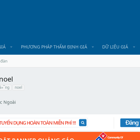
GIÁ
PHƯƠNG PHÁP THẨM ĐỊNH GIÁ
DỮ LIỆU GIÁ
 đàn
noel
á»¯ng
noel
c Ngoài