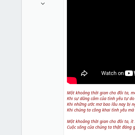
1 Tháng mười một 2010
49,065
13
38
Một khoảng thời gian cho đôi ta, m
Khi sự dũng cảm của tình yêu tự d
Khi những ước mơ bao lâu nay bị n
Khi chúng ta công khai tình yêu mà
Một khoảng thời gian cho đôi ta, ít
Cuộc sống của chúng ta thật đáng g