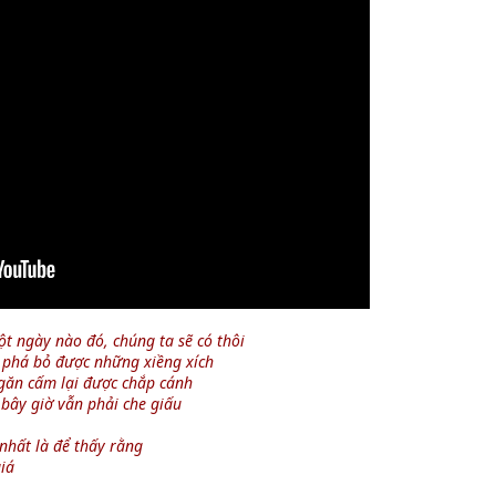
ột ngày nào đó, chúng ta sẽ có thôi
o phá bỏ được những xiềng xích
găn cấm lại được chắp cánh
 bây giờ vẫn phải che giấu
 nhất là để thấy rằng
iá