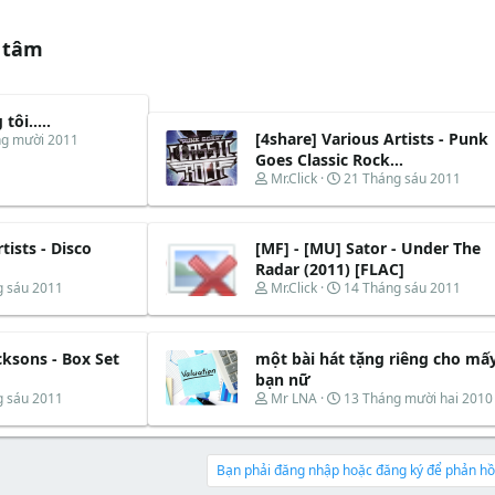
 tâm
ôi.....
[4share] Various Artists - Punk
ng mười 2011
Goes Classic Rock...
T
N
Mr.Click
21 Tháng sáu 2011
h
g
r
à
e
y
tists - Disco
[MF] - [MU] Sator - Under The
a
b
d
ắ
Radar (2011) [FLAC]
s
t
T
N
g sáu 2011
Mr.Click
14 Tháng sáu 2011
t
đ
h
g
a
ầ
r
à
r
u
e
y
t
cksons - Box Set
một bài hát tặng riêng cho mấ
a
b
e
d
ắ
bạn nữ
r
s
t
T
N
g sáu 2011
Mr LNA
13 Tháng mười hai 2010
t
đ
h
g
a
ầ
r
à
r
u
e
y
t
a
b
Bạn phải đăng nhập hoặc đăng ký để phản hồi
e
d
ắ