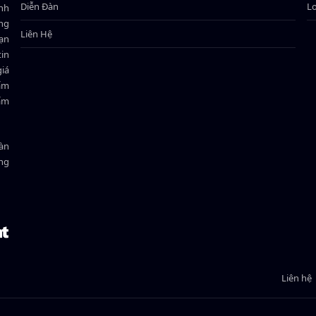
Diễn Đàn
L
ành
ông
Liên Hệ
bạn
in
giá
hẩm
hẩm
oàn
ồng
Liên hệ