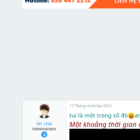
t
e
r
17 Tháng mười hai 2010
tui là một trong số đó
a
Một khoảng thời gian 
Mr LNA
Administrator