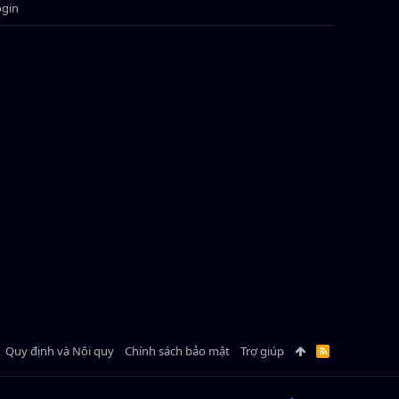
ogin
Quy định và Nội quy
Chính sách bảo mật
Trợ giúp
R
S
S