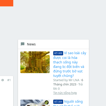
News
Vì sao loài cây
KT-XH
được coi là hóa
thạch sống này
đang bị đột biến và
đứng trước bờ vực
tuyệt chủng?
Started by Mr LNA
6
#1
Tháng chín 2023
Trả
lời: 0
Tin tức tổng hợp
Người sống
KT-XH