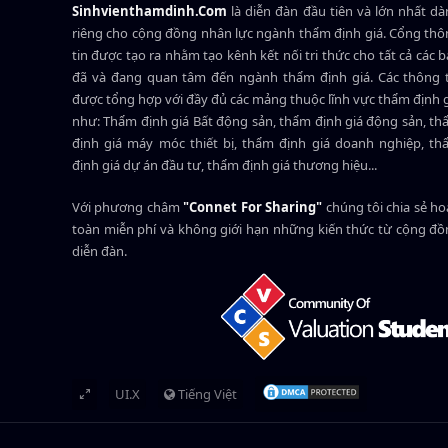
Sinhvienthamdinh.Com
là diễn đàn đầu tiên và lớn nhất d
riêng cho cộng đồng nhân lực ngành
thẩm định giá
. Cổng th
tin được tạo ra nhằm tạo kênh kết nối tri thức cho tất cả các 
đã và đang quan tâm đến ngành thẩm định giá. Các thông t
được tổng hợp với đầy đủ các mảng thuộc lĩnh vực thẩm định 
như: Thẩm định giá Bất động sản, thẩm định giá động sản, t
định giá máy móc thiết bị, thẩm định giá doanh nghiệp, t
định giá dự án đầu tư, thẩm định giá thương hiệu...
Với phương châm
"Connet For Sharing"
chúng tôi chia sẻ h
toàn miễn phí và không giới hạn những kiến thức từ cộng đ
diễn đàn.
UI.X
Tiếng Việt