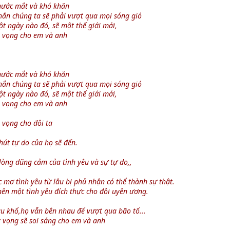
 nước mắt và khó khăn
chắn chúng ta sẽ phải vượt qua mọi sóng gió
ột ngày nào đó, sẽ một thế giới mới,
i vọng cho em và anh
 nước mắt và khó khăn
chắn chúng ta sẽ phải vượt qua mọi sóng gió
ột ngày nào đó, sẽ một thế giới mới,
i vọng cho em và anh
 vọng cho đôi ta
út tự do của họ sẽ đến.
lòng dũng cảm của tình yêu và sự tự do,,
mơ tình yêu từ lâu bị phủ nhận có thể thành sự thật.
nên một tình yêu đích thực cho đôi uyên ương.
au khổ,họ vẫn bên nhau để vượt qua bão tố...
y vọng sẽ soi sáng cho em và anh