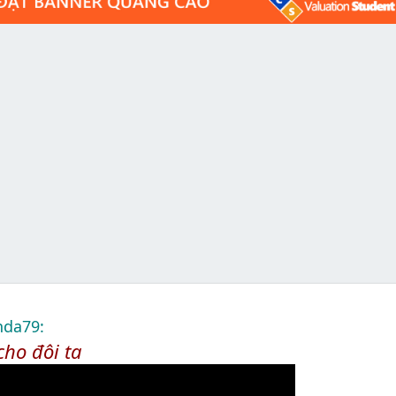
nda79:
cho đôi ta