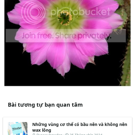
Bài tương tự bạn quan tâm
Những vùng cơ thể có bầu nên và không nên
wax lông
T
N