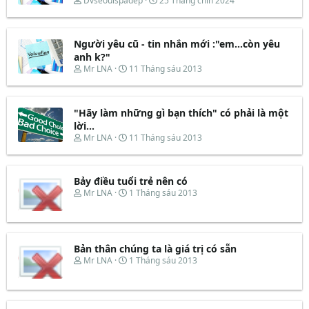
Dvseoulspadep
25 Tháng chín 2024
h
g
r
à
e
y
Người yêu cũ - tin nhắn mới :"em...còn yêu
a
b
d
ắ
anh k?"
s
t
T
N
Mr LNA
11 Tháng sáu 2013
t
đ
h
g
a
ầ
r
à
r
u
e
y
t
"Hãy làm những gì bạn thích" có phải là một
a
b
e
d
ắ
lời...
r
s
t
T
N
Mr LNA
11 Tháng sáu 2013
t
đ
h
g
a
ầ
r
à
r
u
e
y
t
Bảy điều tuổi trẻ nên có
a
b
e
d
ắ
T
N
Mr LNA
1 Tháng sáu 2013
r
s
t
h
g
t
đ
r
à
a
ầ
e
y
r
u
a
b
t
d
ắ
Bản thân chúng ta là giá trị có sẵn
e
s
t
T
N
Mr LNA
1 Tháng sáu 2013
r
t
đ
h
g
a
ầ
r
à
r
u
e
y
t
a
b