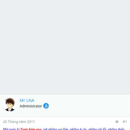
Mr LNA
Administrator
20 Tháng năm 2011
#1
Một ngày là
Ngày hôm qua
,
với những sai lầm, những lo âu, những tội lỗi, những thiếu