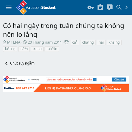
Có hai ngày trong tuần chúng ta không
nên lo lắng
T
N
T
Mr LNA
20 Tháng năm 2011
cã³
chãºng
hai
khã´ng
h
g
h
láº¯ng
nãªn
trong
tuáº§n
r
à
ẻ
e
y
a
b
Chút suy ngẫm
d
ắ
s
t
t
đ
a
ầ
r
u
t
e
r