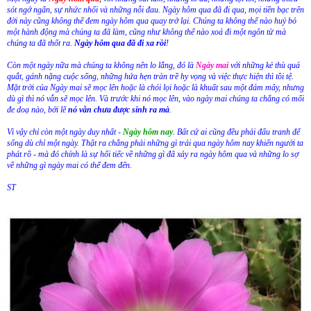
sót ngớ ngẩn, sự nhức nhối và những nỗi đau. Ngày hôm qua đã đi qua, mọi tiền bạc trên
đời này cũng không thể đem ngày hôm qua quay trở lại. Chúng ta không thể nào huỷ bỏ
một hành động mà chúng ta đã làm, cũng như không thể nào xoá đi một ngôn từ mà
chúng ta đã thốt ra.
Ngày hôm qua đã đi xa rồi
!
Còn một ngày nữa mà chúng ta không nên lo lắng, đó là
Ngày mai
với những kẻ thù quá
quắt, gánh nặng cuộc sống, những hứa hẹn tràn trề hy vọng và việc thực hiện thì tồi tệ.
Mặt trời của Ngày mai sẽ mọc lên hoặc là chói lọi hoặc là khuất sau một đám mây, nhưng
dù gì thì nó vẫn sẽ mọc lên. Và trước khi nó mọc lên, vào ngày mai chúng ta chẳng có mối
đe doạ nào, bởi lẽ
nó vẫn chưa được sinh ra mà
.
Vì vậy chỉ còn một ngày duy nhất -
Ngày hôm nay
.
Bất cứ ai cũng đều phải đấu tranh để
sống dù chỉ một ngày. Thật ra chẳng phải những gì trải qua ngày hôm nay khiến người ta
phát rồ - mà đó chính là sự hối tiếc về những gì đã xảy ra ngày hôm qua và những lo sợ
về những gì ngày mai có thể đem đến.
ST