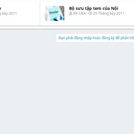
t
a
b
e
d
ắ
y
Bộ sưu tập tem của Nội
r
s
t
T
N
g bảy 2011
Mr LNA
25 Tháng bảy 2011
t
đ
h
g
a
ầ
r
à
r
u
e
y
t
a
b
e
d
ắ
Bạn phải đăng nhập hoặc đăng ký để phản hồi
r
s
t
t
đ
a
ầ
r
u
t
e
r