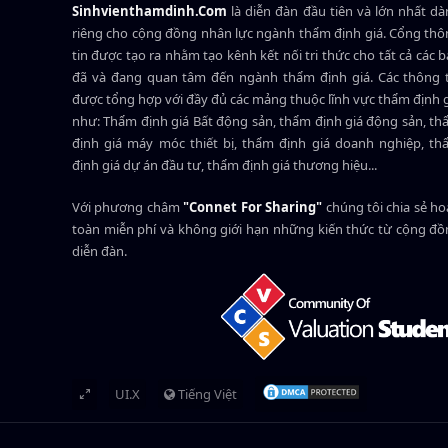
Sinhvienthamdinh.Com
là diễn đàn đầu tiên và lớn nhất d
riêng cho cộng đồng nhân lực ngành
thẩm định giá
. Cổng th
tin được tạo ra nhằm tạo kênh kết nối tri thức cho tất cả các 
đã và đang quan tâm đến ngành thẩm định giá. Các thông t
được tổng hợp với đầy đủ các mảng thuộc lĩnh vực thẩm định 
như: Thẩm định giá Bất động sản, thẩm định giá động sản, t
định giá máy móc thiết bị, thẩm định giá doanh nghiệp, t
định giá dự án đầu tư, thẩm định giá thương hiệu...
Với phương châm
"Connet For Sharing"
chúng tôi chia sẻ h
toàn miễn phí và không giới hạn những kiến thức từ cộng đ
diễn đàn.
UI.X
Tiếng Việt