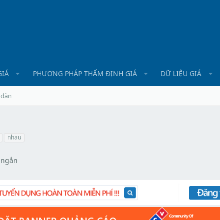
GIÁ
PHƯƠNG PHÁP THẨM ĐỊNH GIÁ
DỮ LIỆU GIÁ
 đàn
nhau
 ngắn