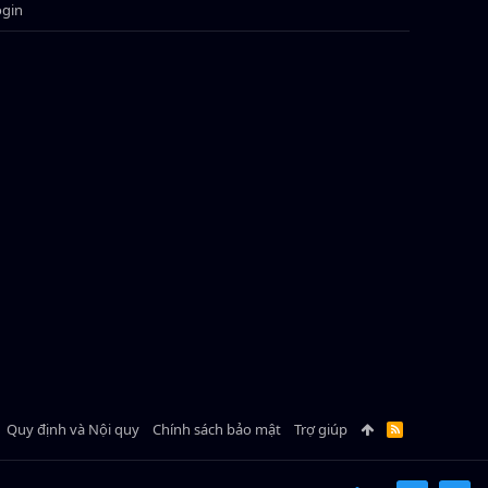
ogin
Quy định và Nội quy
Chính sách bảo mật
Trợ giúp
R
S
S