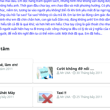
à mãi mãi đâu. Em đọc hàng trăm quyển sách, nhưng hình như không vận dụng được
không hiểu anh. Thời gian đầu chia tay, em chao đảo và mất phương hướng. Có phả
húc, niềm tin, tương lai vào người yêu không?.Để rồi khi tình yêu mất đi lại ngơ n
ững câu hỏi Tại sao? Tại sao? Không có câu trả lời. Em lại tìm lại đúng cảm giác đ
 hình như em đã chín chắn hơn, con gái tuổi Dần mà, đúng không anh? Em thôi dằn 
hiểu tất cả đã là quá khứ, và hơn hết em hiểu: Chia tay cũng là giải thoát cho nha
người xuất hiện hay ra đi trong cuộc sống chúng ta đều có lý do và ý nghĩa của 
gười, để mỗi khi nghĩ đến ta có thể mỉm cười: Một thời đã qua. Em đã hiểu...
 tâm
hé, làm ơn!
Cười không đỡ nổi ....
 tám 2011
T
N
Mr LNA
30 Tháng bảy 2011
h
g
r
à
e
y
a
b
d
ắ
 Ghét Mày
Taxi !!
s
t
T
N
g bảy 2011
Mr LNA
25 Tháng bảy 2011
t
đ
h
g
a
ầ
r
à
r
u
e
y