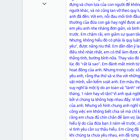
1 Tháng mười một 2010
đựng và chọn lựa của con người để không
người khác, và nó cũng tan vỡ theo quy lu
49,065
anh đã đến. Với em, nỗi đau mối tình đầ
13
thường của đứa con gái hay nghĩ được an
em yêu anh nhẹ nhàng đơn giản, và bình tĩ
38
trước. Em chậm rãi, em giảm sự quan tâm,
Nhưng, không hiểu đó có phải là quy lu
yêu", được nâng niu thế. Em dần dần ỷ lạ
điều nhỏ nhặt nhất, em có thể làm được
thẳng tính, bướng bỉnh nữa. Thay vào đó
lúc đó "rất là sao". Em đánh mất mình t
hoạt động của anh. Nhưng trong cuộc sốn
yêu anh, rằng tha thứ và vị tha với nhữn
vặt mình, vẫn kiểm soát anh. Em mâu thuẫ
suy nghĩ là một lý do an toàn và "lành" n
tháng, 1 năm hay vô tận? Vì anh quá ngộ
bởi vì chúng ta không hợp nhau đấy. Vì 
của anh. Nhưng vô hình chung anh nghĩ 
công việc em không biết chia sẻ mà chỉ k
rằng em chưa đủ chín chắn để làm vợ, là
hiểu lý do của đứa bạn 3 năm về trước, ch
vì tình yêu cần sự thấu hiểu. Em cũng đã
khi chúng ta chưa yêu nhau, em đã từng 