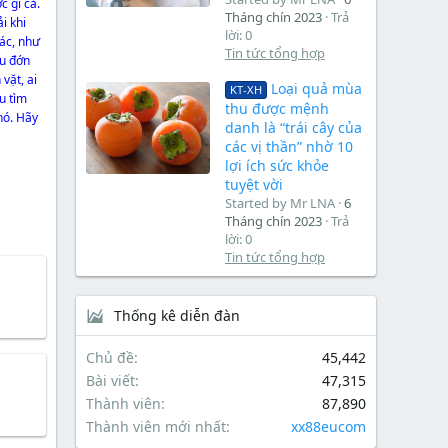
 gì cả.
Tháng chín 2023
Trả
i khi
lời: 0
gác, như
Tin tức tổng hợp
au đớn
vặt, ai
Loại quả mùa
KT-XH
u tìm
thu được mệnh
nó. Hãy
danh là “trái cây của
các vị thần” nhờ 10
lợi ích sức khỏe
tuyệt vời
Started by Mr LNA
6
Tháng chín 2023
Trả
lời: 0
Tin tức tổng hợp
Thống kê diễn đàn
Chủ đề
45,442
Bài viết
47,315
Thành viên
87,890
Thành viên mới nhất
xx88eucom