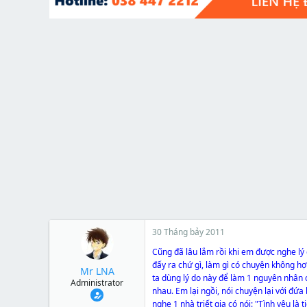
t
e
r
30 Tháng bảy 2011
Cũng đã lâu lắm rồi khi em được nghe lý d
đấy ra chứ gì, làm gì có chuyện không hợp
Mr LNA
ta dùng lý do này để làm 1 nguyên nhân c
Administrator
nhau. Em lại ngồi, nói chuyện lại với đứ
nghe 1 nhà triết gia có nói: "Tình yêu là 