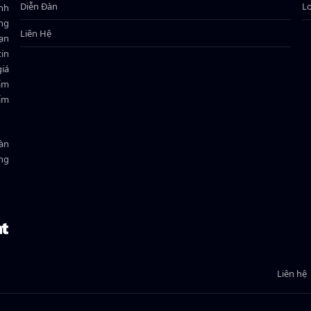
Diễn Đàn
L
ành
ông
Liên Hệ
bạn
in
giá
hẩm
hẩm
oàn
ồng
Liên hệ