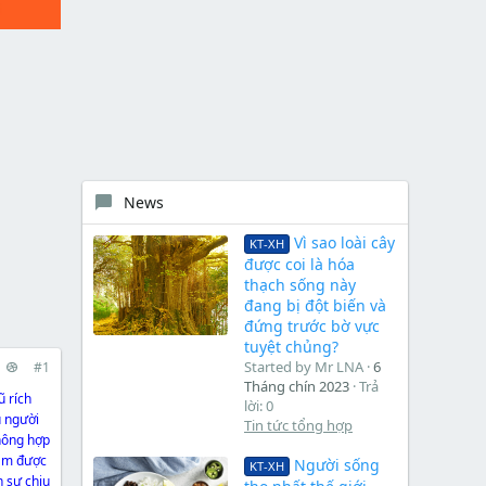
News
Vì sao loài cây
KT-XH
được coi là hóa
thạch sống này
đang bị đột biến và
đứng trước bờ vực
tuyệt chủng?
Started by Mr LNA
6
#1
Tháng chín 2023
Trả
ũ rích
lời: 0
u người
Tin tức tổng hợp
không hợp
 Em được
Người sống
KT-XH
h sự chịu