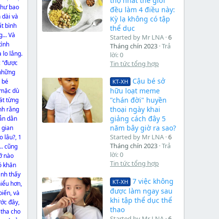
thọ nhất thế giới
như bao
đều làm 4 điều này:
 dài và
Kỳ lạ không có tập
t bình
thể dục
... Và
Started by Mr LNA
6
tình
Tháng chín 2023
Trả
 lo lắng.
lời: 0
c "được
Tin tức tổng hợp
 những
Cậu bé sở
 bé
KT-XH
hữu loạt meme
 mặc dù
"chán đời" huyền
át từng
thoại ngày khai
nh rằng
giảng cách đây 5
vẫn dằn
năm bây giờ ra sao?
 gian
Started by Mr LNA
6
o lâu?, 1
Tháng chín 2023
Trả
.. cũng
lời: 0
ỡ nào
Tin tức tổng hợp
ó khăn
anh thấy
7 việc không
KT-XH
iểu hơn,
được làm ngay sau
biến, và
khi tập thể dục thể
ước đây,
thao
 tha cho
Started by Mr LNA
6