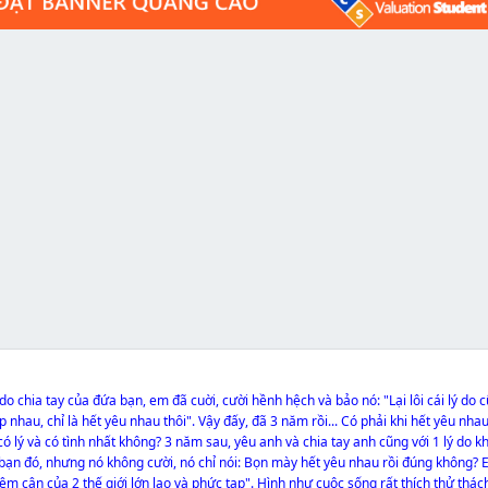
o chia tay của đứa bạn, em đã cuời, cười hềnh hệch và bảo nó: "Lại lôi cái lý do c
 nhau, chỉ là hết yêu nhau thôi". Vậy đấy, đã 3 năm rồi... Có phải khi hết yêu nha
ó lý và có tình nhất không? 3 năm sau, yêu anh và chia tay anh cũng với 1 lý do 
a bạn đó, nhưng nó không cười, nó chỉ nói: Bọn mày hết yêu nhau rồi đúng không?
tiệm cận của 2 thế giới lớn lao và phức tạp". Hình như cuộc sống rất thích thử thác