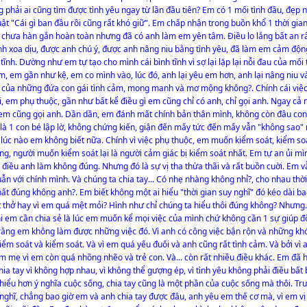
 phải ai cũng tìm được tình yêu ngay từ lần đầu tiên? Em có 1 mối tình đầu, đẹp 
ật "Cái gì ban đầu rồi cũng rất khó giữ". Em chấp nhận trong buồn khổ 1 thời gian
u chưa hàn gắn hoàn toàn nhưng đã có anh làm em yên tâm. Điều lo lắng bất an rấ
h xoa dịu, được anh chú ý, được anh nâng niu bằng tình yêu, đã làm em cảm động
nh. Dường như em tự tạo cho mình cái bình tĩnh vì sợ lại lặp lại nỗi đau của mối 
 em gần như kệ, em co mình vào, lúc đó, anh lại yêu em hơn, anh lại nâng niu và
ật của những đứa con gái tình cảm, mong manh và mơ mộng không?. Chính cái việ
i, em phụ thuộc, gần như bất kể điều gì em cũng chỉ có anh, chỉ gọi anh. Ngay cả
 em cũng gọi anh. Dần dần, em đánh mất chính bản thân mình, không còn đâu con
 là 1 con bé lập lờ, không chứng kiến, giận đến mấy tức đến mấy vẫn "không sao"
ừ lúc nào em không biết nữa. Chính vì việc phụ thuộc, em muốn kiểm soát, kiểm so
g, người muốn kiểm soát lại là người cảm giác bị kiểm soát nhất. Em tự an ủi mì
g điều anh làm không đúng. Nhưng đó là sự vị tha thừa thãi và rất buồn cuời. Em 
n với chính mình. Và chúng ta chia tay... Có nhẹ nhàng không nhỉ?, cho nhau thời
hất đúng không anh?. Em biết không một ai hiểu "thời gian suy nghĩ" đó kéo dài ba
t thở hay vì em quá mệt mỏi? Hình như chỉ chúng ta hiểu thôi đúng không? Nhưng.
khi em cần chia sẻ là lúc em muốn kể mọi việc của mình chứ không cần 1 sự giúp đ
rằng em không làm được những việc đó. Vì anh có công việc bận rộn và những kh
iểm soát và kiểm soát. Và vì em quá yếu đuối và anh cũng rất tình cảm. Và bởi vì 
m mẹ vì em còn quá nhõng nhẽo và trẻ con. Và... còn rất nhiều điều khác. Em đã h
ia tay vì không hợp nhau, vì không thể gượng ép, vì tình yêu không phải điều bất 
 hiểu hơn ý nghĩa cuộc sống, chia tay cũng là một phần của cuộc sống mà thôi. Tr
nghĩ, chẳng bao giờ em và anh chia tay được đâu, anh yêu em thế cơ mà, vì em vị