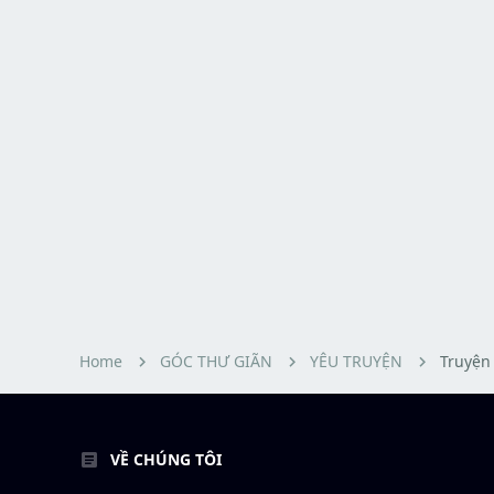
Home
GÓC THƯ GIÃN
YÊU TRUYỆN
Truyện
VỀ CHÚNG TÔI