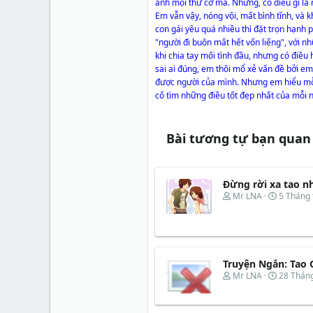
anh mọi thứ cơ mà. Nhưng, có điều gì l
Em vẫn vậy, nóng vội, mất bình tĩnh, và 
con gái yêu quá nhiều thì đặt trọn hạnh p
"người đi buôn mất hết vốn liếng", với nh
khi chia tay mối tình đầu, nhưng có điều
sai ai đúng, em thôi mổ xẻ vấn đề bởi em 
được người của mình. Nhưng em hiểu mỗi 
cố tìm những điều tốt đẹp nhất của mỗi n
Bài tương tự bạn quan
Đừng rời xa tao n
T
N
Mr LNA
5 Tháng
h
g
r
à
e
y
a
b
d
ắ
s
t
Truyện Ngắn: Tao
t
đ
T
N
Mr LNA
28 Thán
a
ầ
h
g
r
u
r
à
t
e
y