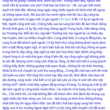
cũng na ná giống Chinese nữa.
Mình bĩu môi
- Không dám đâu, người Việt
mình vẫn là number one chứ!
Chợt bạn lại trầm tư:
- Uh, con gái Việt mình
tuyệt vời thật đấy. Nhưng càng ngày càng nhiều người chỉ thích xính đồ ngoại,
cả chồng ngoại luôn.
Rồi bạn kể cho mình nghe một lần tàu cặp cảng tại
Angola, bạn tình cờ gặp một cô gái người
Việt Nam
ở đó. Cô ấy là người Hà
Nội, người cũng xinh xắn. Chẳng hiểu sao lại sang tận bên đó làm thuê. Bẵng
đi một thời gian, cô ấy lấy một ông chồng người Trung Quốc, hiện đang sống
tại Thượng Hải. Mỗi lần tàu cặp bến Thượng Hải, hai người lại có nhiều dịp
hàn huyên, tâm sự nhiều chuyện lắm. Cung phải thôi, vì cùng là đồng bào, lại
cùng ở nơi đất khách quê người. Cô ấy hình như cũng không được hạnh phúc
lắm vì bất đồng ngôn ngữ, vì cách biệt tuổi tác khá lớn với ông chồng và quan
trọng hơn là nếp sống, nếp nghĩ và nền văn hoá khác biệt. Mình cũng thấy
chạnh lòng vì có một thời gian sống ở bên đó, tuy rằng ngôn ngữ không phải
là vấn đề. Nhưng mình cũng cảm thấy lạc lõng, cô đơn lắm bởi vì xung quanh
chẳng thấy được những gương mặt quen thuộc, những lời nói thân thương…
Nhất là khi trời chuyển từ cuối thu sang đông….Trong đôi mắt bạn ánh lên một
nỗi buồn xa xăm:
“Đời thuỷ thủ mình nay đây mai đó, lênh đênh, làm bạn với
đại dương, sóng nước. Chả biết có cô gái nào yêu và chịu hi sinh lớn như vậy
không nhỉ?
”. Mình chợt thấy nghẹn đắng trong cổ họng. Tự dưng lại triết lý dữ
dội làm người ta cũng buồn muốn khóc. Cái mặt thì rõ là baby mà suy nghĩ
thì… Còn mình thì, cái mặt không đến nỗi khọm lắm, khá đanh đá nhưng suy
nghĩ nhiều khi thật nông cạn, trẻ con… Nội dung và hình thức không thống
nhất thế này thì nguy hiểm thật. Sau đó bất chợt bạn quay sang hỏi mình:
-
Ngày xưa H học trường Ngoại Ngữ nhỉ?
Coi bộ cũng biết chuyển chủ đề buồn