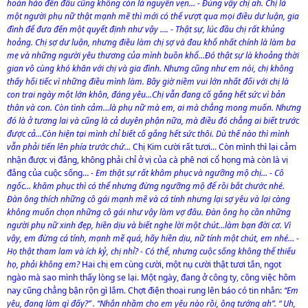
hoàn hảo đến đâu cũng không còn là nguyên vẹn… - Đúng vậy chị ah. Chị là
một người phụ nữ thật mạnh mẽ thì mới có thể vượt qua mọi điều dư luận, gia
đình để đưa đến một quyết định như vậy …. - Thật sự, lúc đầu chị rất khủng
hoảng. Chị sợ dư luận, nhưng điều làm chị sợ và đau khổ nhất chính là làm ba
mẹ và những người yêu thương của mình buồn khổ…Đó thật sự là khoảng thời
gian vô cùng khó khăn với chị và gia đình. Nhưng cũng như em nói, chị không
thấy hối tiếc vì những điều mình làm. Bây giờ niềm vui lớn nhất đối với chị là
con trai ngày một lớn khôn, đáng yêu…Chị vẫn đang cố gắng hết sức vì bản
thân và con. Còn tình cảm…là phụ nữ mà em, ai mà chẳng mong muốn. Nhưng
đó là ở tương lai và cũng là cả duyên phận nữa, mà điều đó chẳng ai biết trước
được cả…Còn hiện tại mình chỉ biết cố gắng hết sức thôi. Dù thế nào thì mình
vẫn phải tiến lên phía trước chứ…
Chị Kim cười rất tươi... Còn mình thì lại cảm
nhận được vị đắng, không phải chỉ ở vị của cà phê nơi cổ họng mà còn là vị
đắng của cuộc sống…
- Em thật sự rất khâm phục và ngưỡng mộ chị… - Cô
ngốc… khâm phục thì có thể nhưng đừng ngưỡng mộ để rồi bắt chước nhé.
Đàn ông thích những cô gái mạnh mẽ và cá tính nhưng lại sợ yêu và lại càng
không muốn chọn những cô gái như vậy làm vợ đâu. Đàn ông họ cần những
người phụ nữ xinh đẹp, hiền dịu và biết nghe lời một chút…làm bạn đời cơ. Vì
vậy, em đừng cá tính, mạnh mẽ quá, hãy hiền dịu, nữ tính một chút, em nhé… -
Họ thật tham lam và ích kỷ, chị nhỉ? - Có thể, nhưng cuộc sống không thể thiếu
họ, phải không em?
Hai chị em cùng cười, một nụ cười thật tươi tắn, ngọt
ngào mà sao mình thấy lòng se lại. Một ngày, đang ở công ty, công việc hôm
nay cũng chẳng bận rộn gì lắm. Chợt điện thoại rung lên báo có tin nhắn:
“Em
yêu, đang làm gì đấy?” . “Nhắn nhầm cho em yêu nào rồi, ông tướng ah”. “ Uh,