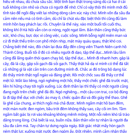
hiểu về nhau, dù chưa sâu sắc. Một tình bạn thật trong sáng dù cả hai ở cái
tuổi không còn nhỏ và chưa có người để nhớ. Chỉ có vậy thôi thì mình mới đủ
tỉnh táo để ngồi đây viết lại những dòng cảm xúc này chứ. Mình vốn đa sầu đa
cảm nên nếu mà có tình cảm, dù chỉ là chút xíu đặc biệt thôi thì cũng đủ làm
mình hồn bay phách lạc rồi. Chuyện là thế này, vào một buổi tối cuối thu,
không khí ở Hà Nội vẫn còn oi nóng, ngột ngạt lắm. Bản thân cũng thấy bức
xức, khó chịu, bực dọc vì công việc, cuộc sống. Mình bỗng nghĩ miên man và
cứ đi thất thểu trên con phố nhộn nhịp, mặt mày quàu quạu, thật khó coi.
Chẳng biết thế nào, đôi chân lại đưa đẩy đến công viên Thanh Niên cạnh hồ
Thành Công. Buổi tối ở đó có nhiều người đi dạo, tập thể dục…Mình lâu lắm
cũng đã lãng quên thói quen chạy bộ, tập thể dục… Mình đi nhanh hơn. gặp lá
cây, đá lá cây, gặp sỏi gạch đá sỏi gạch. Thấy thật hả dạ vì mình có thể đá tất
cả những gì là vật cản trên con đường mình đi. Chắc ai đó trông bộ dạng lúc
đó thấy mình thật ngổ ngáo và đáng ghét. Rồi một chốc sau đã thấy cơ thể
mệt lử. Mắt láo liêng, ngó nghiêng một hồi, thấy một chiếc ghế đá trước mặt,
liền hí hửng chạy tới ngồi xuống. Lúc định thần lại thì thấy có một người cũng
đang ngồi trên chiếc ghế đá đó. Ngó nghiêng… một cậu con trai, coi bộ đúng
là đi tập thể dục với chiếc áo may ô, chiếc quần đùi và đôi giày thể thao. Ghế
là ghế của chung, ai thích ngồi mà chả được. Mình ngắm mặt hồ ban đêm,
một màn nước đen ngòm, bầu trời đêm không thấy sao, cây cối im lìm. Tầm
ngắm bất giác bị rơi vào khoảng không mênh mông. Một nỗi niềm khó tả trào
dâng trong lòng. Chả biết là vui, buồn nữa. Bản thân vốn tự nhận là người đa
sầu đa cảm mà. Tay chân tự dưng ngứa ngáy. Bất giác nhặt mấy hòn gạch
ném thật lực xuống mặt nước đen ngòm ấy. Đột nhiên, mình cảm nhận thấy