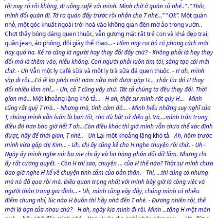
tối nay có rỗi không, đi uống café với mình. Mình chờ ở quán cũ nhé..” .” Thôi,
mình đổi quán đi. Tớ ra quán đấy trước rồi nhắn cho T nhé…” “ Ok”.
Một quán
nhỏ, một góc khuất ngoài trời hoà vào không gian đèn mờ ảo trong vườn..
Chợt thấy bóng dáng quen thuộc, vẫn gương mặt rất trẻ con và khá đẹp trai,
quần jean, áo phông, đôi giày thể thao…
- Hôm nay coi bộ có phong cách mới
hay quá ha. Kể ra cũng là người hay thay đổi đấy chứ? - Không phải là hay thay
đổi mà là thêm vào, hiểu không. Con người phải luôn tìm tòi, sáng tạo cái mới
chứ. - Uh
Vẫn một ly café sữa và một ly trà sữa đá quen thuộc.
- H ah, mình
sắp đi rồi….Có lẽ lại phải một năm nữa mới được gặp H…, chắc lúc đó H thay
đổi nhiều lắm nhỉ… - Uh, cả T cũng vậy chứ. Tất cả chúng ta đều thay đổi. Thời
gian mà…
Một khoảng lặng khó tả…
- H ah, thật sự mình rất qúy H… - Mình
cũng rất quý T mà.. - Nhưng mà, tình cảm đó… - Mình hiểu những suy nghĩ của
T, chúng mình vẫn luôn là bạn tốt, cho dù bất cứ điều gì. Và,...mình trân trọng
điều đó hơn bào giờ hết T ah…Còn điều khác thì giờ mình vẫn chưa thể xác định
được, hãy để thời gian, T nhé.. - Uh
Lại một khoảng lặng khó tả
- Ah, hôm trước
mình vừa gặp chị Kim… - Uh, chị ấy cũng kể cho H nghe chuyện rồi chứ. - Uh -
Ngày ấy mình nghe nói ba mẹ chị ấy và họ hàng phản đối dữ lắm. Nhưng chị
ấy rất cương quyết. - Còn H thì sao, chuyện … của H thế nào? Thật sự mình chưa
bao giờ nghe H kể về chuyện tình cảm của bản thân. - Thì, …thì cũng có nhưng
mà nó đã qua rồi mà. Điều quan trọng nhất với mình bây giờ là công việc và
người thân trong gia đình… - Uh, mình cũng vậy đấy, chúng mình có nhiều
điểm chung nhỉ, lúc nào H buồn thì hãy nhớ đến T nhé. - Đương nhiên rồi, thế
mới là bạn của nhau chứ? - H ah, ngày kia mình đi rồi. Mình …tặng H một món