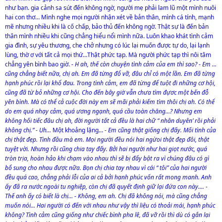
như bạn. gia cảnh sa sút đến không ngờ, người mẹ phải lam lũ một mình nuôi
hai con thơ… Mình nghe mọi người nhận xét về bản thân, mình cá tính, mạnh
mẽ nhưng nhiều khi là cố chấp, bảo thủ đến không ngờ. Thật sự là đến bản
thân mình nhiều khi cũng chẳng hiểu nổi mình nữa. Luôn khao khát tình cảm
gia đình, sự yêu thương, che chở nhưng có lúc lại muốn được tự do, lại lạnh
lùng, thờ ơ với tất cả mọi thứ…Thật phức tạp. Mà người phức tạp thì nôi tâm
chẳng yên bình bao giờ.
- H ah, thế còn chuyện tình cảm của em thì sao? - Em …
cũng chẳng biết nữa, chị ah. Em đã từng đổ vỡ, đâu chỉ có một lần. Em đã từng
hạnh phúc rồi lại khổ đau. Trong tình cảm, em đã từng để tuột đi những cơ hội,
cũng đã từ bỏ những cơ hội. Cho đến bây giờ vẫn chưa tìm đựơc một bến đỗ
yên bình. Mà có thể cả cuộc đời này em sẽ mãi phải kiếm tìm thôi chị ah. Có thể
do em quá nhạy cảm, quá ương ngạnh, quá cầu toàn chăng…? Nhưng em
không hối tiếc đâu chị ah, đời người tất cả đều là hai chữ “ nhân duyên’ rồi phải
không chị.” - Uh…
Một khoảng lặng…
- Em cũng thật giống chị đấy. Mối tình của
chị thật đẹp. Tình đầu mà em. Mọi người đều nói hai ngừoi thật đẹp đôi, thật
tuyệt vời. Nhưng rồi cũng chia tay đấy. Bởi hai người như hai giọt nước, quá
tròn trịa, hoàn hảo khi chạm vào nhau thì sẽ bị đẩy bật ra vì chúng đâu có gì
bổ sung cho nhau được nữa. Bọn chị chia tay nhau vì cái “ tôi” của hai người
đều quá cao, chẳng phải lỗi của ai cả bởi hạnh phúc vốn rất mong manh. Anh
ấy đã ra nước ngoài tu nghiệp, còn chị đã quyết định giữ lại đứa con này…. -
Thế anh ấy có biết là chị… - Không, em ah. Chị đã không nói, mà cũng chẳng
muốn nói… Hai người có đến với nhau như vậy thì liệu có thoải mái, hạnh phúc
không? Tình cảm cũng giống như chiếc bình pha lê, đã vỡ rồi thì dù có gắn lại