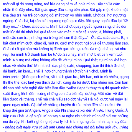
một cái gì đó nong nóng, toé lửa đang ném về phía mình. Đấy chỉ là cảm
nhận thôi đấy nhé.. Bất giác quay đầu sang bên phải. Bắt gặp một khuôn mặt
khá đẹp trai và trẻ con cùng đôi mắt tròn vo nhìn mình. Chột dạ, hơi ngượng
ngùng. Chà chà, laị còn biết ngượng ngùng cơ đấy. Rồi quay ngoắt đầu lại “Kệ
thây nó…”
- Chào, chào bạn…
Mình bất chợt quay ngoắt người sang, chắc đôi
mắt lúc đó đủ nhét hai quả táo ta vào mất…” Một cậu nhóc, à, không phải,
một cậu con trai, nhưng mà trông trẻ con thật đấy…”
- Ờ... ờ… chào bạn…
Bạn
bất chợt mỉm cười, chao ôi, một nụ cười mới ngọt ngào và dễ thương làm sao.
Chả có cô gái nào mà không bị đánh gục bởi nụ cười của một chàng trai như
vậy. Tụi mình trở thành bạn bè từ đó. Sau này, mình mới biết bạn kém tuổi
mình. Nhưng mà cũng không vấn đề với tụi mình. Quả thật, tụi mình khá hợp
nhau về nhiều thứ. Mình thích dạo phố, café, shopping, bạn thì thích đi chơi,
đá banh, ăn kem… Thế là hợp chung thành sở thích ăn chơi. Mình là
interpreter (thông dịch viên), rất thích giao lưu, kết bạn, nói to và nhiều, giọng
thì the thé, đặc biệt yêu thích du lịch, cũng đã tới được khá nhiều nơi. Còn bạn
thì sao nhỉ: Một nghề đặc biệt lắm đầy ”Sailor Papai” (thủy thủ) thì quanh năm
suốt tháng lênh đênh cùng những con tàu trên đại dương. Một năm về đất
liền được vài tháng. Thế mà chả hiểu sao đợt này về Hà Nội được vài ngày lại
quen ngay mình. Cậu kể về những chuyến đi của mình đến các nước trên
khắp thế giới từ Angeri, Angola của Phi châu xa xôi đến Ấn Độ, Trung Quốc, Ả
Rập của Châu Á gần gũi. Mình say sưa nghe như chính mình đến được những
nơi đó vậy. Khi biết nghề nghiệp và lý lịch trích ngang của mình, bạn hay đùa:
- Không biết ngày xưa có kết anh China nào không mà nói tiếng giỏi vậy. Trông