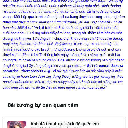
quà…, hãy nhớ đến mình nhé… Hẹn H vào dịp nghỉ phép năm sau… - Uh, đừng
nói nữa. Mình buồn chết mất. Chúc T bình an và may mắn nhé. Thỉnh thoảng
nếu buồn thì call cho mình nhé.. - Cái đó còn phải nói..
Cả hai đứa cùng cười
vang… Một hộp quà trước mắt, một lọ hoa bằng thuỷ tinh trong suốt, một tấm
thiệp thật đẹp: “
Chúc H luôn xinh tươi, trẻ trung, yêu đời. Hãy nhớ đến T nhiều
hơn nhé. 我喜欢你.”
(Anh thích em!) Phía dưới dòng chữ là một khuôn mặt
cười nhe nhở… Tự dưng mình thấy ấm lòng, trong sâu thẳm tâm hồn có một
điều gì đó thật vui. Tự dưng cầm chiếc điện thoại, nhắn tin:
” Chúc T lên đường
may mắn, bình an, sức khoẻ nhé. 我也喜欢你
. Trước mặt mình như hiện ra
hình ảnh đại dương bao la với những đợt sóng không bao giờ ngớt, một con
thuyển lênh đênh trên đó không biết ngày tháng. Phải chăng trước mặt hai
chúng ta, mình và bạn cũng chính là đại dương cuộc đời không bao giờ phẳng
lặng? Chúng ta hãy cùng dũng cảm vượt qua nhé….
* Gửi từ eamail Sakura
samurise - themonster176@
Lời tác giả: “
Trước hết xin nói rằng đây là một
câu chuyện hoàn toàn được xây dựng theo ý tưởng của tác giả, không lấy theo
nguyên mẫu nào cả. Nếu trong câu chuyện này có chi tiết nào đó trùng lặp với
cuộc sống của một ai đó thì điều đó nằm ngoài ý muốn của tác giả.”
Bài tương tự bạn quan tâm
Anh đã tìm được cách để quên em