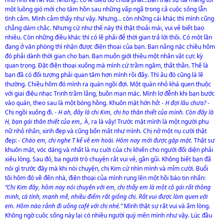
một luồng gió mới cho tâm hồn sau những vấp ngã trong cả cuộc sống lẫn
tình cảm. Mình cảm thấy như vậy. Nhưng… còn những cái khác thì mình cũng
chẳng dám chắc. Nhưng cứ như thế này thì thật thoải mái, vui vẻ biết bao
nhiêu. Còn những điều khác thì có lẽ phải để thời gian trả lời thôi. Có một lần
đang ở văn phòng thì nhận được điện thoại của bạn. Bạn nằng nặc chiều hôm
đó phải dành thời gian cho bạn. Bạn muốn giới thiệu một nhân vật cực kỳ
quan trọng. Đặt điện thoại xuống mà mình cứ trầm ngâm, thất thần. Thế là
bạn đã có đối tượng phải quan tâm hơn mình rồi đấy. Thì âu đó cũng là lẽ
thường. Chiều hôm đó mình ra quán ngồi đợi. Một quán nhỏ khá quen thuộc
với giai điệu nhạc Trịnh trầm lắng, buồn man mác. Mình lơ đễnh khi bạn bước
vào quán, theo sau là một bóng hồng. Khuôn mặt hớn hở:
- H đợi lâu chưa?
-
Chị ngồi xuống đi.
- H ah, đây là chị Kim, chị họ thân thiết của mình. Còn đây là
H, bạn gái thân thiết của em,.
À, ra là vậy! Trước mặt mình là một người phụ
nữ nhỏ nhắn, xinh đẹp và cũng bốn mắt như mình. Chị nở một nụ cười thật
đẹp: -
Chào em, chị nghe T kể về em hoài. Hôm nay mới được gặp mặt.
Thật sư
khuôn mặt, vóc dáng và nhất là nụ cuời của chị khiến cho người đối diện phải
xiêu lòng. Sau đó, ba người trò chuyện rất vui vẻ, gần gũi. Không biết bạn đã
nói gì trước đây mà khi nói chuyện, chị Kim cứ nhìn mình và mỉm cười. Buổi
tôi hôm đó về đến nhà, điện thoại của mình rung lên một hồi báo tin nhắn:
“Chị Kim đây, hôm nay nói chuyện với em, chị thấy em là một cô gái rất thông
minh, cá tính, mạnh mẽ, nhiều điểm rất giống chị. Rất vui được làm quen với
em. Hôm nào rảnh đi uống café với chị nhé.”
Mình thật sự rất vui và ấm lòng.
Không ngờ cuôc sống này lại có nhiều người quý mến mình như vậy. Lúc đầu