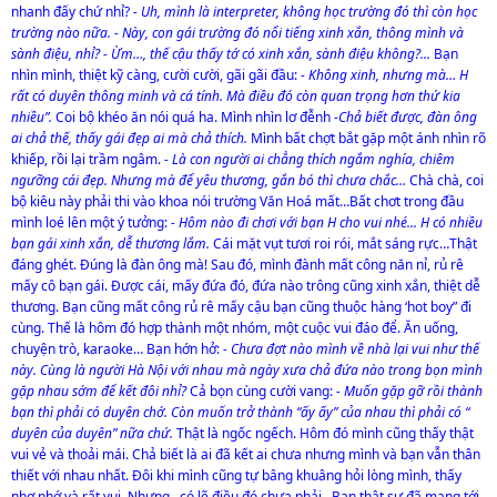
nhanh đấy chứ nhỉ?
- Uh, mình là interpreter, không học trường đó thì còn học
trường nào nữa.
- Này, con gái trường đó nổi tiếng xinh xắn, thông mình và
sành điệu, nhỉ?
- Ừm…, thế cậu thấy tớ có xinh xắn, sành điệu không?...
Bạn
nhìn mình, thiệt kỹ càng, cười cười, gãi gãi đầu:
- Không xinh, nhưng mà… H
rất có duyên thông minh và cá tính. Mà điều đó còn quan trọng hơn thứ kia
nhiều”.
Coi bộ khéo ăn nói quá ha. Mình nhìn lơ đễnh
-Chả biết được, đàn ông
ai chả thế, thấy gái đẹp ai mà chả thích.
Mình bất chợt bắt gặp một ánh nhìn rõ
khiếp, rồi lại trầm ngâm.
- Là con người ai chẳng thích ngắm nghía, chiêm
ngưỡng cái đẹp. Nhưng mà để yêu thương, gắn bó thì chưa chắc…
Chà chà, coi
bộ kiêu này phải thi vào khoa nói trường Văn Hoá mất…Bất chơt trong đầu
mình loé lên một ý tưởng:
- Hôm nào đi chơi với bạn H cho vui nhé... H có nhiều
bạn gái xinh xắn, dễ thương lắm.
Cái mặt vụt tươi roi rói, mắt sáng rực…Thật
đáng ghét. Đúng là đàn ông mà! Sau đó, mình đành mất công năn nỉ, rủ rê
mấy cô bạn gái. Được cái, mấy đứa đó, đứa nào trông cũng xinh xắn, thiệt dễ
thương. Bạn cũng mất công rủ rê mấy cậu bạn cũng thuộc hàng ‘hot boy” đi
cùng. Thế là hôm đó hợp thành một nhóm, một cuộc vui đáo để. Ăn uống,
chuyện trò, karaoke… Bạn hớn hở:
- Chưa đợt nào mình về nhà lại vui như thế
này. Cùng là người Hà Nội với nhau mà ngày xưa chả đứa nào trong bọn mình
gặp nhau sớm để kết đôi nhỉ?
Cả bọn cùng cười vang:
- Muốn gặp gỡ rồi thành
bạn thì phải có duyên chớ. Còn muốn trở thành “ấy ấy” của nhau thì phải có “
duyên của duyên” nữa chứ.
Thật là ngốc ngếch. Hôm đó mình cũng thấy thật
vui vẻ và thoải mái. Chả biết là ai đã kết ai chưa nhưng mình và bạn vẫn thân
thiết với nhau nhất. Đôi khi mình cũng tự bâng khuâng hỏi lòng mình, thấy
nhơ nhớ và rất vui. Nhưng.. có lẽ điều đó chưa phải…Bạn thật sự đã mang tới