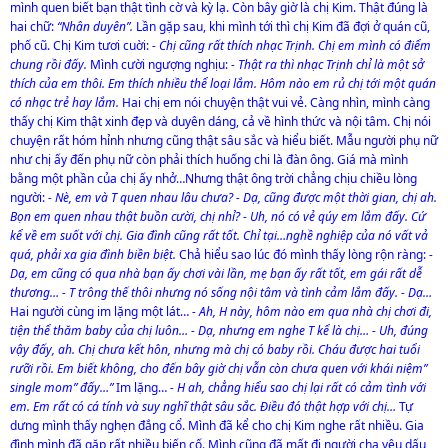
mình quen biết bạn thật tình cờ và kỳ lạ. Còn bây giờ là chị Kim. Thật đúng là
hai chữ:
“Nhân duyên”.
Lần gặp sau, khi mình tới thì chị Kim đã đợi ở quán cũ,
phố cũ. Chị Kim tươi cuời:
- Chị cũng rất thích nhạc Trịnh. Chị em mình có điểm
chung rồi đấy.
Mình cười ngượng nghịu:
- Thật ra thì nhạc Trịnh chỉ là một sở
thích của em thôi. Em thích nhiều thể loại lắm. Hôm nào em rủ chị tới một quán
có nhạc trẻ hay lắm.
Hai chị em nói chuyện thật vui vẻ. Càng nhìn, mình càng
thấy chị Kim thật xinh đẹp và duyên dáng, cả về hình thức và nội tâm. Chị nói
chuyện rất hóm hỉnh nhưng cũng thật sâu sắc và hiểu biết. Mẫu người phụ nữ
như chị ấy đến phụ nữ còn phải thích huống chi là đàn ông. Giá mà mình
bằng một phần của chị ấy nhở…Nhưng thật ông trời chẳng chịu chiều lòng
người:
- Nè, em và T quen nhau lâu chưa? - Dạ, cũng được một thời gian, chị ah.
Bọn em quen nhau thật buồn cười, chị nhỉ? - Uh, nó có vẻ qúy em lắm đấy. Cứ
kể về em suốt với chị. Gia đình cũng rất tốt. Chỉ tại…nghề nghiệp của nó vất vả
quá, phải xa gia đình biền biệt.
Chả hiểu sao lúc đó mình thấy lòng rộn ràng:
-
Dạ, em cũng có qua nhà bạn ấy chơi vài lần, mẹ bạn ấy rất tốt, em gái rất dễ
thương… - T trông thế thôi nhưng nó sống nội tâm và tình cảm lắm đấy. - Dạ…
Hai người cùng im lặng một lát…
- Ah, H này, hôm nào em qua nhà chị chơi đi,
tiện thể thăm baby của chị luôn… - Dạ, nhưng em nghe T kể là chị… - Uh, đúng
vậy đấy, ah. Chị chưa kết hôn, nhưng mà chị có baby rồi. Cháu được hai tuổi
rưỡi rồi. Em biết không, cho đến bây giờ chị vẫn còn chưa quen với khái niệm”
single mom” đấy…”
Im lặng…
- H ah, chẳng hiểu sao chị lại rất có cảm tình với
em. Em rất có cá tính và suy nghĩ thật sâu sắc. Điều đó thật hợp với chị…
Tự
dưng mình thấy nghẹn đắng cổ. Mình đã kể cho chị Kim nghe rất nhiều. Gia
đình mình đã gặp rất nhiều biến cố. Mình cũng đã mất đi người cha yêu dấu