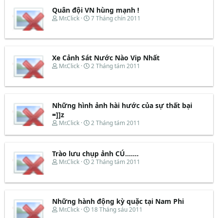
e
y
Quân đội VN hùng mạnh !
a
b
d
ắ
T
N
Mr.Click
7 Tháng chín 2011
s
t
h
g
t
đ
r
à
a
ầ
e
y
r
u
a
b
t
d
ắ
Xe Cảnh Sát Nước Nào Vip Nhất
e
s
t
T
N
Mr.Click
2 Tháng tám 2011
r
t
đ
h
g
a
ầ
r
à
r
u
e
y
t
a
b
e
d
ắ
Những hình ảnh hài hước của sự thất bại
r
s
t
=]]z
t
đ
T
N
Mr.Click
2 Tháng tám 2011
a
ầ
h
g
r
u
r
à
t
e
y
e
Trào lưu chụp ảnh CÚ.......
a
b
r
d
ắ
T
N
Mr.Click
2 Tháng tám 2011
s
t
h
g
t
đ
r
à
a
ầ
e
y
r
u
a
b
t
d
ắ
Những hành động kỳ quặc tại Nam Phi
e
s
t
T
N
Mr.Click
18 Tháng sáu 2011
r
t
đ
h
g