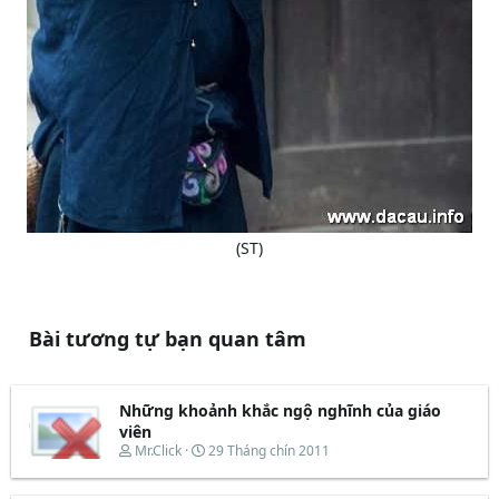
(ST)
Bài tương tự bạn quan tâm
Những khoảnh khắc ngộ nghĩnh của giáo
viên
T
N
Mr.Click
29 Tháng chín 2011
h
g
r
à