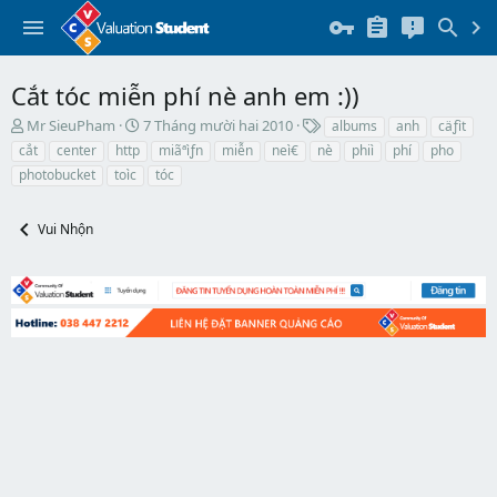
Cắt tóc miễn phí nè anh em :))
T
N
T
Mr SieuPham
7 Tháng mười hai 2010
albums
anh
cäƒìt
h
g
h
cắt
center
http
miãªìƒn
miễn
neì€
nè
phiì
phí
pho
r
à
ẻ
photobucket
toìc
tóc
e
y
a
b
d
ắ
Vui Nhộn
s
t
t
đ
a
ầ
r
u
t
e
r