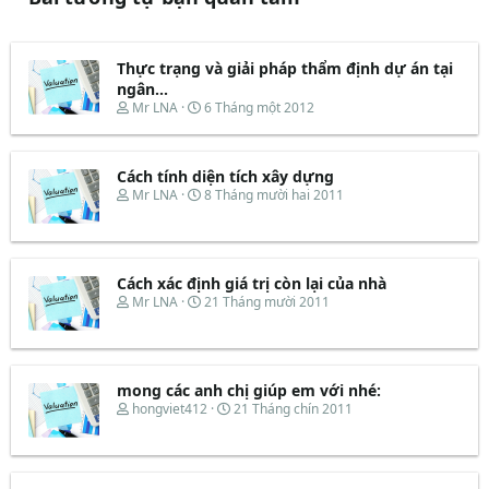
Thực trạng và giải pháp thẩm định dự án tại
ngân...
T
N
Mr LNA
6 Tháng một 2012
h
g
r
à
e
y
Cách tính diện tích xây dựng
a
b
d
ắ
T
N
Mr LNA
8 Tháng mười hai 2011
s
t
h
g
t
đ
r
à
a
ầ
e
y
r
u
a
b
t
d
ắ
Cách xác định giá trị còn lại của nhà
e
s
t
T
N
Mr LNA
21 Tháng mười 2011
r
t
đ
h
g
a
ầ
r
à
r
u
e
y
t
a
b
e
d
ắ
mong các anh chị giúp em với nhé:
r
s
t
T
N
hongviet412
21 Tháng chín 2011
t
đ
h
g
a
ầ
r
à
r
u
e
y
t
a
b