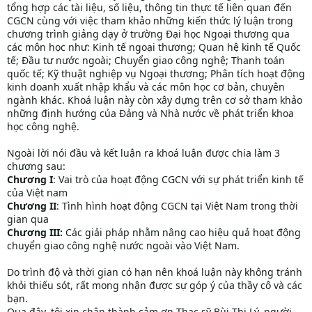
tổng hợp các tài liệu, số liệu, thông tin thực tế liên quan đến
CGCN cùng với việc tham khảo những kiến thức lý luận trong
chương trình giảng dạy ở trường Đại học Ngoại thương qua
các môn học như: Kinh tế ngoại thương; Quan hệ kinh tế Quốc
tế; Đầu tư nước ngoài; Chuyển giao công nghệ; Thanh toán
quốc tế; Kỹ thuật nghiệp vụ Ngoại thương; Phân tích hoạt động
kinh doanh xuất nhập khẩu và các môn học cơ bản, chuyên
ngành khác. Khoá luận này còn xây dựng trên cơ sở tham khảo
những định hướng của Đảng và Nhà nước về phát triển khoa
học công nghệ.
Ngoài lời nói đầu và kết luận ra khoá luận được chia làm 3
chương sau:
Chương I
: Vai trò của hoạt động CGCN với sự phát triển kinh tế
của Việt nam
Chương II
: Tình hình hoạt động CGCN tại Việt Nam trong thời
gian qua
Chương III:
Các giải pháp nhằm nâng cao hiệu quả hoạt động
chuyển giao công nghệ nước ngoài vào Việt Nam.
Do trình độ và thời gian có hạn nên khoá luận này không tránh
khỏi thiếu sót, rất mong nhận được sự góp ý của thầy cô và các
bạn.
Qua đây, tôi xin chân thành cảm ơn Thạc sỹ Bùi Thị Lý, người