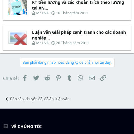
e
d
ắ
KT tiền lương và các khoản trích theo lương
r
s
t
tại XN...
t
đ
T
N
Mr LNA
16 Tháng tám 2011
a
ầ
h
g
r
u
r
à
t
e
y
e
Luận văn Giải pháp cạnh tranh cho các doanh
a
b
r
d
ắ
nghiệp...
s
t
T
N
Mr LNA
26 Tháng năm 2011
t
đ
h
g
a
ầ
r
à
r
u
e
y
t
a
b
Bạn phải đăng nhập hoặc đăng ký để phản hồi tại đây.
e
d
ắ
r
s
t
t
đ
Facebook
Twitter
Reddit
Pinterest
Tumblr
WhatsApp
Email
Link
Chia sẻ:
a
ầ
r
u
t
e
Báo cáo, chuyên đề, đồ án, luận văn.
r
VỀ CHÚNG TÔI