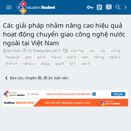
Các giải pháp nhằm nâng cao hiệu quả
hoạt động chuyển giao công nghệ nước
ngoài tại Việt Nam
T
N
T
Mr LNA
16 Tháng tám 2011
ä‘á»™ng
cao
cã¡c
cã´ng
h
g
h
chuyá»ƒn
giao
giáº£i
hiá»‡u
hoáº¡t
nam
nã¢ng
nghá»‡
r
à
ẻ
nháº±m
næ°á»›c
phã¡p
quáº£
táº¡i
viá»‡t
e
y
a
b
d
ắ
Báo cáo, chuyên đề, đồ án, luận văn.
s
t
t
đ
a
ầ
r
u
t
e
r