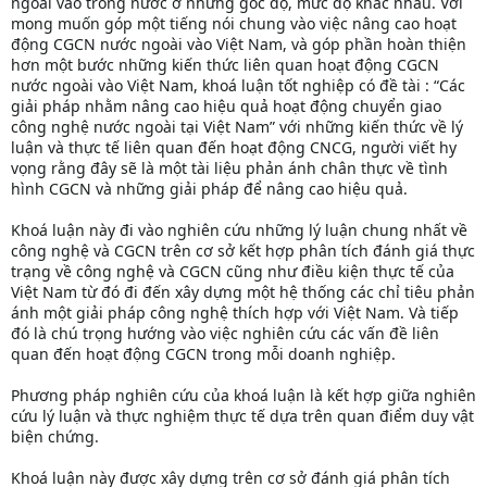
ngoài vào trong nước ở những góc độ, mức độ khác nhau. Với
mong muốn góp một tiếng nói chung vào việc nâng cao hoạt
động CGCN nước ngoài vào Việt Nam, và góp phần hoàn thiện
hơn một bước những kiến thức liên quan hoạt động CGCN
nước ngoài vào Việt Nam, khoá luận tốt nghiệp có đề tài : “Các
giải pháp nhằm nâng cao hiệu quả hoạt động chuyển giao
công nghệ nước ngoài tại Việt Nam” với những kiến thức về lý
luận và thực tế liên quan đến hoạt động CNCG, người viết hy
vọng rằng đây sẽ là một tài liệu phản ánh chân thực về tình
hình CGCN và những giải pháp để nâng cao hiệu quả.
Khoá luận này đi vào nghiên cứu những lý luận chung nhất về
công nghệ và CGCN trên cơ sở kết hợp phân tích đánh giá thực
trạng về công nghệ và CGCN cũng như điều kiện thực tế của
Việt Nam từ đó đi đến xây dựng một hệ thống các chỉ tiêu phản
ánh một giải pháp công nghệ thích hợp với Việt Nam. Và tiếp
đó là chú trọng hướng vào việc nghiên cứu các vấn đề liên
quan đến hoạt động CGCN trong mỗi doanh nghiệp.
Phương pháp nghiên cứu của khoá luận là kết hợp giữa nghiên
cứu lý luận và thực nghiệm thực tế dựa trên quan điểm duy vật
biện chứng.
Khoá luận này được xây dựng trên cơ sở đánh giá phân tích