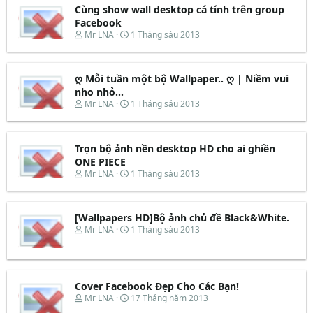
Cùng show wall desktop cá tính trên group
Facebook
T
N
Mr LNA
1 Tháng sáu 2013
h
g
r
à
e
y
ღ Mỗi tuần một bộ Wallpaper.. ღ | Niềm vui
a
b
d
ắ
nho nhỏ...
s
t
T
N
Mr LNA
1 Tháng sáu 2013
t
đ
h
g
a
ầ
r
à
r
u
e
y
t
Trọn bộ ảnh nền desktop HD cho ai ghiền
a
b
e
d
ắ
ONE PIECE
r
s
t
T
N
Mr LNA
1 Tháng sáu 2013
t
đ
h
g
a
ầ
r
à
r
u
e
y
t
[Wallpapers HD]Bộ ảnh chủ đề Black&White.
a
b
e
d
ắ
T
N
Mr LNA
1 Tháng sáu 2013
r
s
t
h
g
t
đ
r
à
a
ầ
e
y
r
u
a
b
t
d
ắ
Cover Facebook Đẹp Cho Các Bạn!
e
s
t
T
N
Mr LNA
17 Tháng năm 2013
r
t
đ
h
g