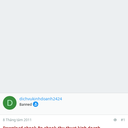
dichvukinhdoanh2424
D
Banned
8 Tháng tám 2011
#1
Download ebook Bo ebook thu thuat kinh doanh