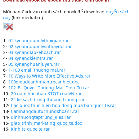
Mời bạn Click vào danh sách ebook để download
quyển sách
này
(link mediafire)
1-
01.kynangquanlythoigian.rar
2-
02.kynangquanlysuthaydoi.rar
3-
03.kynanglapkehoach.rar
4-
04.kynangkiemtra.rar
5-
05.kynanghuanluyen.rar
6-
1-100 email thuong mai.rar
7-
10 Ways to Write More Effective Ads.rar
8-
100dieudoanhnhantrecanbiet.doc
9-
102_Bi_Quyet_Thuong_Mai_Dien_Tu.rar
10-
20 nam hoi nhap KTQT cua VN.rar
11-
24 ke sach trong thuong truong.rar
12-
Cac buoc thuc hien hop dong mua ban quoc te.rar
13-
Camnangdautuchungkhoan1.rar
14-
dinhhuongtaptrung_Ries.rar
15-
giao_trinh_marketing_quoc_te.doc
16-
Kinh te quoc te.rar