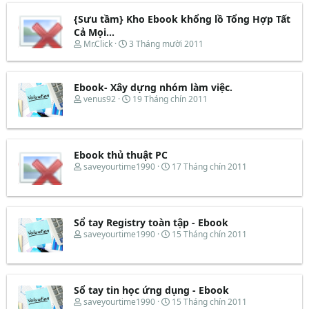
{Sưu tầm} Kho Ebook khổng lồ Tổng Hợp Tất
Cả Mọi...
T
N
Mr.Click
3 Tháng mười 2011
h
g
r
à
e
y
Ebook- Xây dựng nhóm làm việc.
a
b
d
ắ
T
N
venus92
19 Tháng chín 2011
s
t
h
g
t
đ
r
à
a
ầ
e
y
r
u
a
b
t
d
ắ
Ebook thủ thuật PC
e
s
t
T
N
saveyourtime1990
17 Tháng chín 2011
r
t
đ
h
g
a
ầ
r
à
r
u
e
y
t
a
b
e
d
ắ
Sổ tay Registry toàn tập - Ebook
r
s
t
T
N
saveyourtime1990
15 Tháng chín 2011
t
đ
h
g
a
ầ
r
à
r
u
e
y
t
a
b
e
d
ắ
Sổ tay tin học ứng dụng - Ebook
r
s
t
T
N
saveyourtime1990
15 Tháng chín 2011