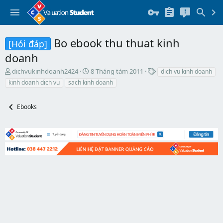
Bo ebook thu thuat kinh
[Hỏi đáp]
doanh
T
N
T
dichvukinhdoanh2424
8 Tháng tám 2011
dich vu kinh doanh
h
g
h
kinh doanh dich vu
sach kinh doanh
r
à
ẻ
e
y
a
b
Ebooks
d
ắ
s
t
t
đ
a
ầ
r
u
t
e
r