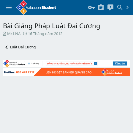
Bài Giảng Pháp Luật Đại Cương
T
N
Mr LNA
16 Tháng năm 2012
h
g
r
à
Luật Đại Cương
e
y
a
b
d
ắ
s
t
t
đ
a
ầ
r
u
t
e
r