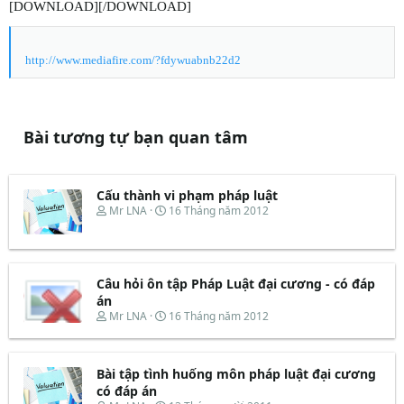
[DOWNLOAD][/DOWNLOAD]
http://www.mediafire.com/?fdywuabnb22d2
Bài tương tự bạn quan tâm
Cấu thành vi phạm pháp luật
T
N
Mr LNA
16 Tháng năm 2012
h
g
r
à
e
y
a
b
d
ắ
Câu hỏi ôn tập Pháp Luật đại cương - có đáp
s
t
án
t
đ
T
N
Mr LNA
16 Tháng năm 2012
a
ầ
h
g
r
u
r
à
t
e
y
e
Bài tập tình huống môn pháp luật đại cương
a
b
r
d
ắ
có đáp án
s
t