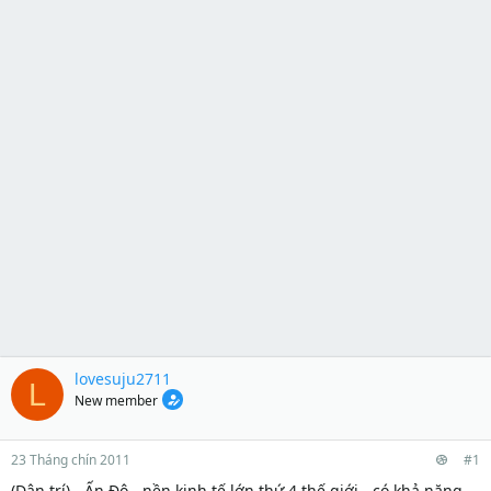
lovesuju2711
L
New member
23 Tháng chín 2011
#1
(Dân trí) - Ấn Độ - nền kinh tế lớn thứ 4 thế giới - có khả năng