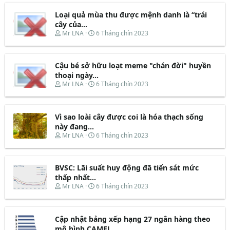
Loại quả mùa thu được mệnh danh là “trái
cây của...
T
N
Mr LNA
6 Tháng chín 2023
h
g
r
à
e
y
Cậu bé sở hữu loạt meme "chán đời" huyền
a
b
d
ắ
thoại ngày...
s
t
T
N
Mr LNA
6 Tháng chín 2023
t
đ
h
g
a
ầ
r
à
r
u
e
y
t
Vì sao loài cây được coi là hóa thạch sống
a
b
e
d
ắ
này đang...
r
s
t
T
N
Mr LNA
6 Tháng chín 2023
t
đ
h
g
a
ầ
r
à
r
u
e
y
t
BVSC: Lãi suất huy động đã tiến sát mức
a
b
e
d
ắ
thấp nhất...
r
s
t
T
N
Mr LNA
6 Tháng chín 2023
t
đ
h
g
a
ầ
r
à
r
u
e
y
t
Cập nhật bảng xếp hạng 27 ngân hàng theo
a
b
e
d
ắ
mô hình CAMEL