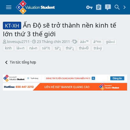
Ấn Độ sẽ trở thành nền kinh tế
KT-XH
lớn thứ 3 thế giới
T
N
T
lovesuju2711
23 Tháng chín 2011
äá»™
áº¤n
giá»›i
h
g
h
kinh
lá»›n
ná»n
sáº½
táº¿
tháº¿
thá»©
trá»ÿ
r
à
ẻ
e
y
a
b
Tin tức tổng hợp
d
ắ
s
t
t
đ
a
ầ
r
u
t
e
r