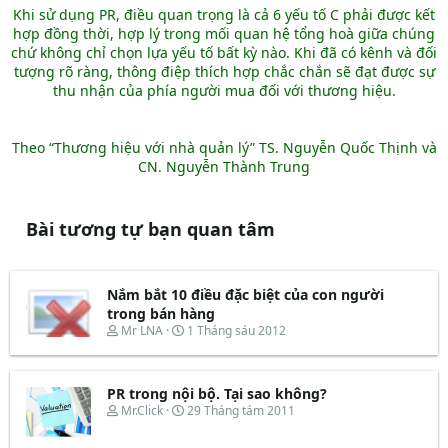
Khi sử dụng PR, điều quan trọng là cả 6 yếu tố C phải được kết
hợp đồng thời, hợp lý trong mối quan hệ tổng hoà giữa chúng
chứ không chỉ chọn lựa yếu tố bất kỳ nào. Khi đã có kênh và đối
tượng rõ ràng, thông điệp thích hợp chắc chắn sẽ đạt được sự
thu nhận của phía người mua đối với thương hiệu.
Theo “Thương hiệu với nhà quản lý” TS. Nguyễn Quốc Thịnh và
CN. Nguyễn Thành Trung
Bài tương tự bạn quan tâm
Nắm bắt 10 điều đặc biệt của con người
trong bán hàng
T
N
Mr LNA
1 Tháng sáu 2012
h
g
r
à
e
y
PR trong nội bộ. Tại sao không?
a
b
d
ắ
T
N
Mr.Click
29 Tháng tám 2011
s
t
h
g
t
đ
r
à