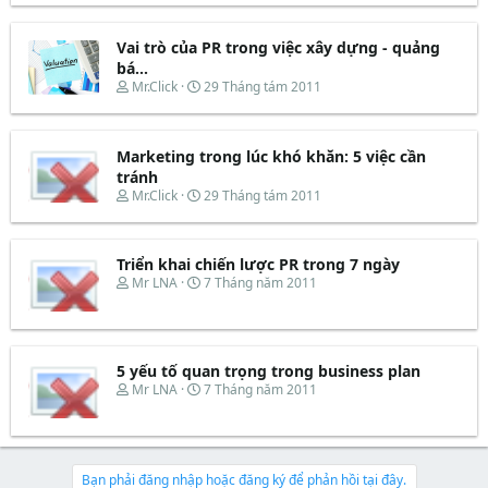
a
ầ
e
y
r
u
a
b
t
d
ắ
Vai trò của PR trong việc xây dựng - quảng
e
s
t
bá...
r
t
đ
T
N
Mr.Click
29 Tháng tám 2011
a
ầ
h
g
r
u
r
à
t
e
y
e
Marketing trong lúc khó khăn: 5 việc cần
a
b
r
d
ắ
tránh
s
t
T
N
Mr.Click
29 Tháng tám 2011
t
đ
h
g
a
ầ
r
à
r
u
e
y
t
Triển khai chiến lược PR trong 7 ngày
a
b
e
d
ắ
T
N
Mr LNA
7 Tháng năm 2011
r
s
t
h
g
t
đ
r
à
a
ầ
e
y
r
u
a
b
t
d
ắ
5 yếu tố quan trọng trong business plan
e
s
t
T
N
Mr LNA
7 Tháng năm 2011
r
t
đ
h
g
a
ầ
r
à
r
u
e
y
t
a
b
e
d
ắ
Bạn phải đăng nhập hoặc đăng ký để phản hồi tại đây.