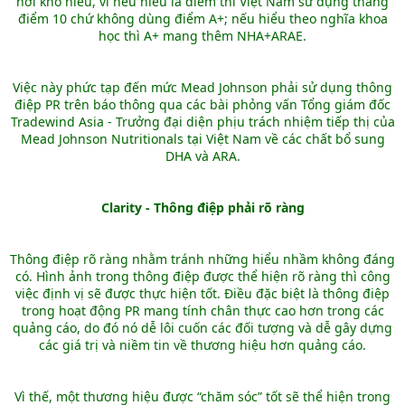
hơi khó hiểu, vì nếu hiểu là điểm thì Việt Nam sử dụng thang
điểm 10 chứ không dùng điểm A+; nếu hiểu theo nghĩa khoa
học thì A+ mang thêm NHA+ARAE.
Việc này phức tạp đến mức Mead Johnson phải sử dụng thông
điệp PR trên báo thông qua các bài phỏng vấn Tổng giám đốc
Tradewind Asia - Trưởng đại diện phịu trách nhiệm tiếp thị của
Mead Johnson Nutritionals tại Việt Nam về các chất bổ sung
DHA và ARA.
Clarity - Thông điệp phải rõ ràng
Thông điệp rõ ràng nhằm tránh những hiểu nhầm không đáng
có. Hình ảnh trong thông điệp được thể hiện rõ ràng thì công
việc định vị sẽ được thực hiện tốt. Điều đặc biệt là thông điệp
trong hoạt động PR mang tính chân thực cao hơn trong các
quảng cáo, do đó nó dễ lôi cuốn các đối tượng và dễ gây dựng
các giá trị và niềm tin về thương hiệu hơn quảng cáo.
Vì thế, một thương hiệu được “chăm sóc” tốt sẽ thể hiện trong