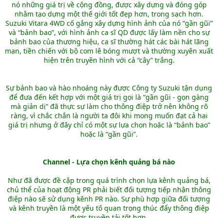
nó những giá trị về cộng đồng, được xây dựng và đóng góp
nhằm tạo dựng một thế giới tốt đẹp hơn, trong sạch hơn.
Suzuki Vitara 4WD cố gắng xây dựng hình ảnh của nó “gần gũi”
và “bảnh bao”, với hình ảnh ca sĩ QD được lấy làm nền cho sự
bảnh bao của thương hiệu, ca sĩ thường hát các bài hát lãng
mạn, tiền chiến với bộ com lê bóng mượt và thường xuyên xuất
hiện trên truyền hình với cả “cây” trắng.
Sự bảnh bao và hào nhoáng này được Công ty Suzuki tận dụng
để đưa đến kết hợp với một giá trị gọi là “gần gũi - gọn gàng
mà giản dị” đã thực sự làm cho thông điệp trở nên không rõ
ràng, vì chắc chắn là người ta đôi khi mong muốn đạt cả hai
giá trị nhưng ở đây chỉ có một sự lựa chọn hoặc là “bảnh bao”
hoặc là “gần gũi”.
Channel - Lựa chọn kênh quảng bá nào
Như đã được đề cập trong quá trình chọn lựa kênh quảng bá,
chủ thể của hoạt động PR phải biết đối tượng tiếp nhận thông
điệp nào sẽ sử dụng kênh PR nào. Sự phù hợp giữa đối tượng
và kênh truyền là một yếu tố quan trọng thúc đẩy thông điệp
được truyền tải tốt hơn.