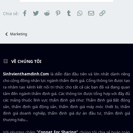
r
s
t
t
đ
a
ầ
Facebook
Twitter
Reddit
Pinterest
Tumblr
WhatsApp
Email
Link
Chia sẻ:
r
u
t
e
r
Marketing
VỀ CHÚNG TÔI
Sinhvienthamdinh.Com
là diễn đàn đầu tiên và lớn nhất dành riêng
cho cộng đồng nhân lực ngành
thẩm định giá
. Cổng thông tin được tạo
ra nhằm tạo kênh kết nối tri thức cho tất cả các bạn đã và đang quan
tâm đến ngành thẩm định giá. Các thông tin được tổng hợp với đầy đủ
các mảng thuộc lĩnh vực thẩm định giá như: Thẩm định giá Bất động
sản, thẩm định giá động sản, thẩm định giá máy móc thiết bị, thẩm
định giá doanh nghiệp, thẩm định giá dự án đầu tư, thẩm định giá
thương hiệu...
Với phương châm
"Connet For Sharing"
chúng tôi chia sẻ hoàn toàn