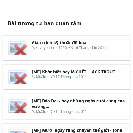
Bài tương tự bạn quan tâm
Giáo trình kỹ thuật đồ họa
T
N
saveyourtime1990
16 Tháng chín 2011
h
g
r
à
e
y
a
b
d
ắ
[MF] Khác biệt hay là CHẾT - JACK TROUT
s
t
T
N
Mr.Click
17 Tháng sáu 2011
t
đ
h
g
a
ầ
r
à
r
u
e
y
t
a
b
e
d
ắ
[MF] Bảo Đại - hay những ngày cuối cùng của
r
s
t
vương...
t
đ
T
N
Mr.Click
16 Tháng sáu 2011
a
ầ
h
g
r
u
r
à
t
e
y
e
[MF] Mười ngày rung chuyển thế giới - John
a
b