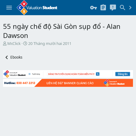
55 ngày chế độ Sài Gòn sụp đổ - Alan
Dawson
T
N
Mr.Click
20 Tháng mười hai 2011
h
g
r
à
Ebooks
e
y
a
b
d
ắ
s
t
t
đ
a
ầ
r
u
t
e
r