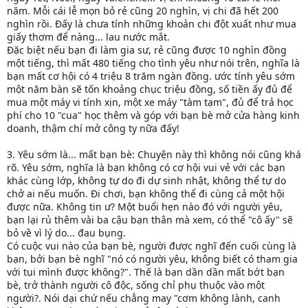
năm. Mỗi cái lễ mọn bỏ rẻ cũng 20 nghìn, vị chi đã hết 200
nghìn rồi. Đấy là chưa tính những khoản chi đột xuất như mua
giấy thơm để nàng... lau nước mắt.
Đặc biệt nếu bạn đi làm gia sư, rẻ cũng được 10 nghìn đồng
một tiếng, thì mất 480 tiếng cho tình yêu như nói trên, nghĩa là
bạn mất cơ hội có 4 triệu 8 trăm ngàn đồng. ước tính yêu sớm
một năm bàn sẽ tốn khoảng chục triệu đồng, số tiền ấy đủ để
mua một máy vi tính xịn, một xe máy "tàm tạm", đủ để trả học
phí cho 10 "cua" học thêm và góp với bạn bè mở cửa hàng kinh
doanh, thậm chí mở công ty nữa đấy!
3. Yêu sớm là... mất bạn bè: Chuyện này thì không nói cũng khá
rõ. Yêu sớm, nghĩa là bạn không có cơ hội vui vẻ với các bạn
khác cùng lớp, không tự do đi dự sinh nhật, không thể tự do
chở ai nếu muốn. Đi chơi, bạn không thể đi cùng cả một hội
được nữa. Không tin ư? Một buổi hẹn nào đó với người yêu,
bạn lại rủ thêm vài ba cậu bạn thân mà xem, có thể "cô ấy" sẽ
bỏ về vì lý do... đau bụng.
Có cuộc vui nào của bạn bè, người được nghĩ đến cuối cùng là
bạn, bởi bạn bè nghĩ "nó có người yêu, không biết có tham gia
với tụi mình được không?". Thế là bạn dần dần mất bớt bạn
bè, trở thành người cô độc, sống chỉ phụ thuộc vào một
người?. Nói dại chứ nếu chẳng may "cơm không lành, canh