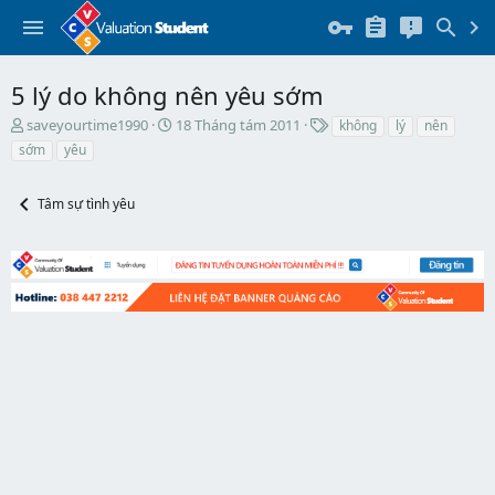
5 lý do không nên yêu sớm
T
N
T
saveyourtime1990
18 Tháng tám 2011
không
lý
nên
h
g
h
sớm
yêu
r
à
ẻ
e
y
a
b
Tâm sự tình yêu
d
ắ
s
t
t
đ
a
ầ
r
u
t
e
r