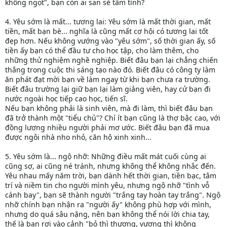
không ngọt", bạn còn ai san sẻ tâm tình?
4. Yêu sớm là mất... tương lai: Yêu sớm là mất thời gian, mất
tiền, mất bạn bè... nghĩa là cũng mất cơ hội có tương lai tốt
đẹp hơn. Nếu không vướng vào "yêu sớm", số thời gian ấy, số
tiền ấy bạn có thể đầu tư cho học tập, cho làm thêm, cho
những thử nghiệm nghề nghiệp. Biết đâu bạn lại chẳng chiến
thắng trong cuộc thi sáng tạo nào đó. Biết đâu có công ty làm
ăn phát đạt mời bạn về làm ngay từ khi bạn chưa ra trường.
Biết đâu trường lại giữ bạn lại làm giảng viên, hay cử bạn đi
nước ngoài học tiếp cao học, tiến sĩ.
Nếu bạn không phải là sinh viên, mà đi làm, thì biết đâu bạn
đã trở thành một "tiểu chủ"? Chí ít bạn cũng là thợ bậc cao, với
đồng lương nhiều người phải mơ ước. Biết đâu bạn đã mua
được ngôi nhà nho nhỏ, căn hộ xinh xinh...
5. Yêu sớm là... ngộ nhỡ: Những điều mất mát cuối cùng ai
cũng sợ, ai cũng né tránh, nhưng không thể không nhắc đến.
Yêu nhau mấy năm trời, bạn dành hết thời gian, tiền bạc, tâm
trí và niềm tin cho người mình yêu, nhưng ngộ nhỡ "tình vỗ
cánh bay", bạn sẽ thành người "trắng tay hoàn tay trắng". Ngộ
nhỡ chính bạn nhận ra "người ấy" không phù hợp với mình,
nhưng do quá sâu nặng, nên bạn không thể nói lời chia tay,
thế là bạn rơi vào cảnh "bỏ thì thương, vương thì không