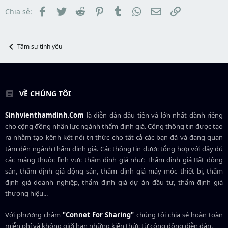
a
ầ
Facebook
Twitter
Reddit
Pinterest
Tumblr
WhatsApp
Email
Link
Chia sẻ:
r
u
t
e
r
Tâm sự tình yêu
VỀ CHÚNG TÔI
Sinhvienthamdinh.Com
là diễn đàn đầu tiên và lớn nhất dành riêng
cho cộng đồng nhân lực ngành
thẩm định giá
. Cổng thông tin được tạo
ra nhằm tạo kênh kết nối tri thức cho tất cả các bạn đã và đang quan
tâm đến ngành thẩm định giá. Các thông tin được tổng hợp với đầy đủ
các mảng thuộc lĩnh vực thẩm định giá như: Thẩm định giá Bất động
sản, thẩm định giá động sản, thẩm định giá máy móc thiết bị, thẩm
định giá doanh nghiệp, thẩm định giá dự án đầu tư, thẩm định giá
thương hiệu...
Với phương châm
"Connet For Sharing"
chúng tôi chia sẻ hoàn toàn
miễn phí và không giới hạn những kiến thức từ cộng đồng diễn đàn.