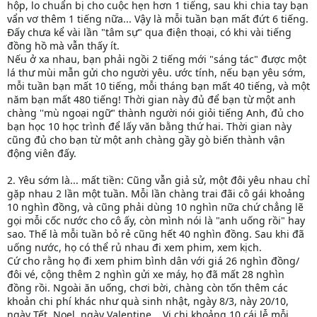
hộp, lo chuẩn bị cho cuộc hẹn hơn 1 tiếng, sau khi chia tay bạn
vẩn vơ thêm 1 tiếng nữa... Vậy là mỗi tuần bạn mất đứt 6 tiếng.
Đấy chưa kể vài lần "tâm sự" qua điện thoại, có khi vài tiếng
đồng hồ mà vẫn thấy ít.
Nếu ở xa nhau, bạn phải ngồi 2 tiếng mới "sáng tác" được một
lá thư mùi mẫn gửi cho người yêu. ước tính, nếu bạn yêu sớm,
mỗi tuần bạn mất 10 tiếng, mỗi tháng bạn mất 40 tiếng, và một
năm bạn mất 480 tiếng! Thời gian này đủ để bạn từ một anh
chàng ''mù ngoại ngữ" thành người nói giỏi tiếng Anh, đủ cho
bạn học 10 học trình để lấy văn bằng thứ hai. Thời gian này
cũng đủ cho bạn từ một anh chàng gầy gò biến thành vận
động viên đấy.
2. Yêu sớm là... mất tiền: Cũng vẫn giả sử, một đôi yêu nhau chỉ
gặp nhau 2 lần một tuần. Mỗi lần chàng trai đãi cô gái khoảng
10 nghìn đồng, và cũng phải dùng 10 nghìn nữa chứ chẳng lẽ
gọi mỗi cốc nước cho cô ấy, còn mình nói là "anh uống rồi" hay
sao. Thế là mỗi tuần bỏ rẻ cũng hết 40 nghìn đồng. Sau khi đã
uống nước, họ có thể rủ nhau đi xem phim, xem kịch.
Cứ cho rằng họ đi xem phim bình dân với giá 26 nghìn đồng/
đôi vé, cộng thêm 2 nghìn gửi xe máy, họ đã mất 28 nghìn
đồng rồi. Ngoài ăn uống, chơi bời, chàng còn tốn thêm các
khoản chi phí khác như quà sinh nhật, ngày 8/3, này 20/10,
ngày Tết, Noel, ngày Valentine... Vị chi khoảng 10 cái lễ mỗi