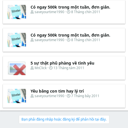
r
u
e
y
t
Có ngay 500k trong một tuần, đơn giản.
a
b
e
d
ắ
T
N
saveyourtime1990
8 Tháng chín 2011
r
s
t
h
g
t
đ
r
à
a
ầ
e
y
r
u
a
b
t
d
ắ
Có ngay 500k trong một tuần, đơn giản.
e
s
t
T
N
saveyourtime1990
8 Tháng chín 2011
r
t
đ
h
g
a
ầ
r
à
r
u
e
y
t
a
b
e
d
ắ
5 sự thật phũ phàng về tình yêu
r
s
t
T
N
Mr.Click
13 Tháng tám 2011
t
đ
h
g
a
ầ
r
à
r
u
e
y
t
a
b
e
d
ắ
Yêu bằng con tim hay lý trí
r
s
t
T
N
saveyourtime1990
7 Tháng bảy 2011
t
đ
h
g
a
ầ
r
à
r
u
e
y
t
a
b
e
d
ắ
Bạn phải đăng nhập hoặc đăng ký để phản hồi tại đây.
r
s
t
t
đ