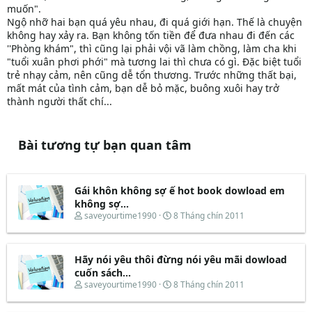
muốn".
Ngộ nhỡ hai bạn quá yêu nhau, đi quá giới hạn. Thế là chuyện
không hay xảy ra. Bạn không tốn tiền để đưa nhau đi đến các
''Phòng khám", thì cũng lại phải vội vã làm chồng, làm cha khi
"tuổi xuân phơi phới" mà tương lai thì chưa có gì. Đặc biệt tuổi
trẻ nhạy cảm, nên cũng dễ tổn thương. Trước những thất bại,
mất mát của tình cảm, bạn dễ bỏ mặc, buông xuôi hay trở
thành người thất chí...
Bài tương tự bạn quan tâm
Gái khôn không sợ ế hot book dowload em
không sợ...
T
N
saveyourtime1990
8 Tháng chín 2011
h
g
r
à
e
y
Hãy nói yêu thôi đừng nói yêu mãi dowload
a
b
d
ắ
cuốn sách...
s
t
T
N
saveyourtime1990
8 Tháng chín 2011
t
đ
h
g
a
ầ
r
à