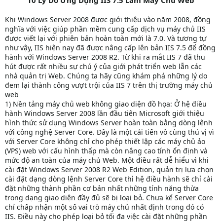
10 Lý Do Ứng Dụng IIS 7.5 Làm Máy Chủ Web
Khi Windows Server 2008 được giới thiệu vào năm 2008, đồng
nghĩa với việc giúp phần mềm cung cấp dịch vụ máy chủ IIS
được viết lại với phiên bản hoàn toàn mới là 7.0. Và tương tự
như vậy, IIS hiện nay đã được nâng cấp lên bản IIS 7.5 để đồng
hành với Windows Server 2008 R2. Từ khi ra mắt IIS 7 đã thu
hút được rất nhiều sự chú ý của giới phát triển web lẫn các
nhà quản trị Web. Chúng ta hãy cũng khám phá những lý do
đem lại thành công vượt trội của IIS 7 trên thị trường máy chủ
web
1) Nền tảng máy chủ web không giao diện đồ họa: Ở hệ điều
hành Windows Server 2008 lần đầu tiên Microsoft giới thiệu
hình thức sử dụng Windows Server hoàn toàn bằng dòng lệnh
với công nghệ Server Core. Đây là một cải tiến vô cùng thú vị vì
với Server Core không chỉ cho phép thiết lập các máy chủ ảo
(VPS) web với cấu hình thấp mà còn nâng cao tính ổn định và
mức độ an toàn của máy chủ Web. Một điều rất dễ hiểu vì khi
cài đặt Windows Server 2008 R2 Web Edition, quản trị lựa chọn
cài đặt dạng dòng lệnh Server Core thì hệ điều hành sẽ chỉ cài
đặt những thành phần cơ bản nhất những tính năng thừa
trong dạng giao diện đầy đủ sẽ bị loại bỏ. Chưa kể Server Core
chỉ chấp nhận một số vai trò máy chủ nhất định trong đó có
IIS. Điều này cho phép loại bỏ tối đa việc cài đặt những phần