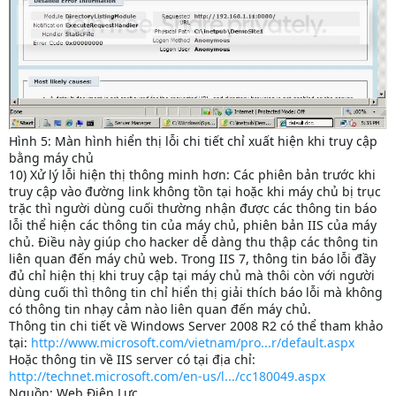
Hình 5: Màn hình hiển thị lỗi chi tiết chỉ xuất hiện khi truy cập
bằng máy chủ
10) Xử lý lỗi hiện thị thông minh hơn: Các phiên bản trước khi
truy cập vào đường link không tồn tại hoặc khi máy chủ bị trục
trặc thì người dùng cuối thường nhận được các thông tin báo
lỗi thể hiện các thông tin của máy chủ, phiên bản IIS của máy
chủ. Điều này giúp cho hacker dễ dàng thu thập các thông tin
liên quan đến máy chủ web. Trong IIS 7, thông tin báo lỗi đầy
đủ chỉ hiện thị khi truy cập tại máy chủ mà thôi còn với người
dùng cuối thì thông tin chỉ hiển thị giải thích báo lỗi mà không
có thông tin nhạy cảm nào liên quan đến máy chủ.
Thông tin chi tiết về Windows Server 2008 R2 có thể tham khảo
tại:
http://www.microsoft.com/vietnam/pro...r/default.aspx
Hoặc thông tin về IIS server có tại địa chỉ:
http://technet.microsoft.com/en-us/l.../cc180049.aspx
Nguồn: Web Điện Lực