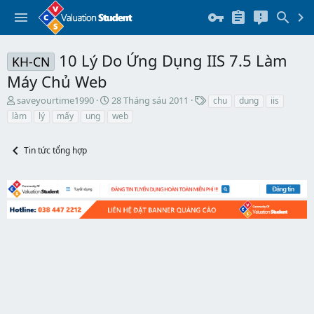
10 Lý Do Ứng Dụng IIS 7.5 Làm
KH-CN
Máy Chủ Web
T
N
T
saveyourtime1990
28 Tháng sáu 2011
chu
dung
iis
h
g
h
làm
lý
mấy
ung
web
r
à
ẻ
e
y
a
b
Tin tức tổng hợp
d
ắ
s
t
t
đ
a
ầ
r
u
t
e
r