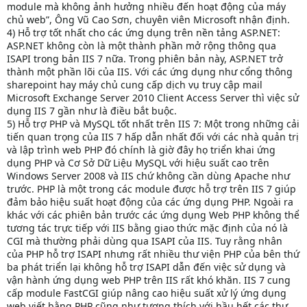
module mà không ảnh hưởng nhiều đến hoạt động của máy
chủ web”, Ông Vũ Cao Sơn, chuyên viên Microsoft nhận định.
4) Hỗ trợ tốt nhất cho các ứng dụng trên nền tảng ASP.NET:
ASP.NET không còn là một thành phần mở rộng thông qua
ISAPI trong bản IIS 7 nữa. Trong phiên bản này, ASP.NET trở
thành một phần lõi của IIS. Với các ứng dụng như cổng thông
sharepoint hay máy chủ cung cấp dịch vụ truy cập mail
Microsoft Exchange Server 2010 Client Access Server thì việc sử
dụng IIS 7 gần như là điều bắt buộc.
5) Hỗ trợ PHP và MySQL tốt nhất trên IIS 7: Một trong những cải
tiến quan trọng của IIS 7 hấp dẫn nhất đối với các nhà quản trị
và lập trình web PHP đó chính là giờ đây họ triển khai ứng
dụng PHP và Cơ Sở Dữ Liệu MySQL với hiệu suất cao trên
Windows Server 2008 và IIS chứ không cần dùng Apache như
trước. PHP là một trong các module được hỗ trợ trên IIS 7 giúp
đảm bảo hiệu suất hoạt động của các ứng dụng PHP. Ngoài ra
khác với các phiên bản trước các ứng dụng Web PHP không thể
tương tác trực tiếp với IIS bằng giao thức mặc định của nó là
CGI mà thường phải dùng qua ISAPI của IIS. Tuy rằng nhân
của PHP hỗ trợ ISAPI nhưng rất nhiều thư viện PHP của bên thứ
ba phát triển lại không hỗ trợ ISAPI dẫn đến việc sử dụng và
vận hành ứng dụng web PHP trên IIS rất khó khăn. IIS 7 cung
cấp module FastCGI giúp nâng cao hiệu suất xử lý ứng dụng
web viết bằng PHP cũng như tương thích với hầu hết các thư