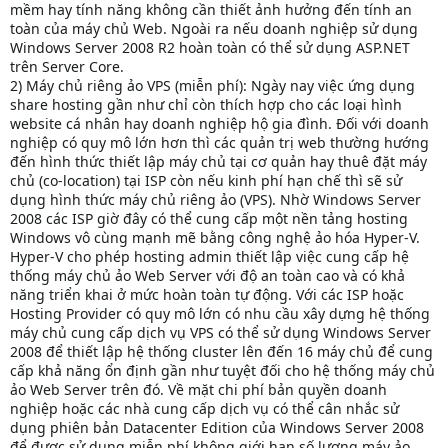
mềm hay tính năng không cần thiết ảnh hưởng đến tính an
toàn của máy chủ Web. Ngoài ra nếu doanh nghiệp sử dụng
Windows Server 2008 R2 hoàn toàn có thể sử dụng ASP.NET
trên Server Core.
2) Máy chủ riêng ảo VPS (miễn phí): Ngày nay việc ứng dụng
share hosting gần như chỉ còn thích hợp cho các loại hình
website cá nhân hay doanh nghiệp hộ gia đình. Đối với doanh
nghiệp có quy mô lớn hơn thì các quản trị web thường hướng
đến hình thức thiết lập máy chủ tại cơ quản hay thuê đặt máy
chủ (co-location) tại ISP còn nếu kinh phí hạn chế thì sẽ sử
dụng hình thức máy chủ riêng ảo (VPS). Nhờ Windows Server
2008 các ISP giờ đây có thể cung cấp một nền tảng hosting
Windows vô cùng mạnh mẽ bằng công nghệ ảo hóa Hyper-V.
Hyper-V cho phép hosting admin thiết lập việc cung cấp hệ
thống máy chủ ảo Web Server với độ an toàn cao và có khả
năng triển khai ở mức hoàn toàn tự động. Với các ISP hoặc
Hosting Provider có quy mô lớn có nhu cầu xây dựng hệ thống
máy chủ cung cấp dịch vụ VPS có thể sử dụng Windows Server
2008 để thiết lập hệ thống cluster lên đến 16 máy chủ để cung
cấp khả năng ổn định gần như tuyệt đối cho hệ thống máy chủ
ảo Web Server trên đó. Về mặt chi phí bản quyền doanh
nghiệp hoặc các nhà cung cấp dịch vụ có thể cân nhắc sử
dụng phiên bản Datacenter Edition của Windows Server 2008
để được sử dụng miễn phí không giới hạn số lượng máy ảo.