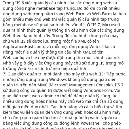
Trong IIS 6 việc quản lý cấu hình của các ứng dụng web sử
dụng công nghệ metabase tập trung. Do đó khi có rất nhiều
ứng dụng web trong nằm trong Web Farm và Web Farm lại bao
gồm nhiều máy chủ web thì việc quản lý cấu hình tập trung
bằng metabase sẽ phát sinh nhiều vấn đề. Ở IIS 7, Microsoft
đưa ra hình thức quản lý thông tin cấu hình của các ứng dụng
Web theo dạng hình cây. Trong đó cấu hình chung của máy
chủ web IIS sẽ được lưu trong một file XML có tên
ApplicationHost.confg và mỗi một ứng dụng Web sẽ lại có
riêng một file quản lý thông tin cấu hình XML có tên
Web.config và file này được đặt trong thư mục chính của nó.
Nhờ vậy giờ đây việc ứng dụng máy chủ sử dụng IIS trong môi
trường Web Farm lớn trở nên hiệu quả hơn.
7) Giao diện quản trị mới dành cho máy chủ web IIS: Tiếp bước
những ứng dụng trong Windows không sử dụng giao diện
quản trị trên nền MMC (Microsoft Management Console), IIS 7
sử dụng công cụ quản trị được viết bằng Windows Form. Với
giao diện mới, web admin có thể dễ dàng quản lý cùng lúc
nhiều ứng dụng hoặc nhiều máy chủ web mà chỉ cần sử dụng
một giao diện duy nhất. Các tính năng và cách hiển thị và tìm
kiếm tác vụ liên quan đến ứng dụng web hoặc cấu hình máy
chủ cũng giúp giảm tải cho các nhà quản trị web. Ngoài ra
bằng việc ứng dụng công cụ dòng lệnh Powershell cho phép
quản trị có thể cấu hình máy chủ web từ xa cũng như viết các