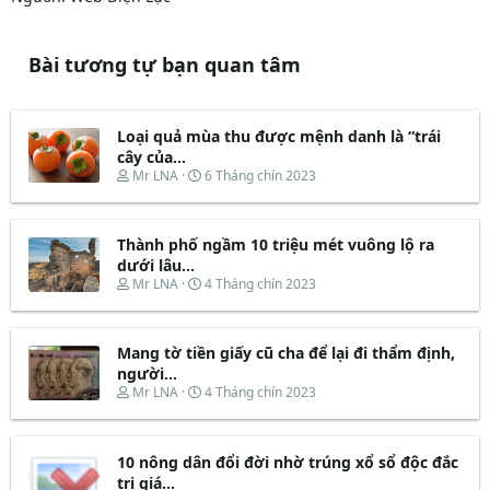
Bài tương tự bạn quan tâm
Loại quả mùa thu được mệnh danh là “trái
cây của...
T
N
Mr LNA
6 Tháng chín 2023
h
g
r
à
e
y
Thành phố ngầm 10 triệu mét vuông lộ ra
a
b
d
ắ
dưới lâu...
s
t
T
N
Mr LNA
4 Tháng chín 2023
t
đ
h
g
a
ầ
r
à
r
u
e
y
t
Mang tờ tiền giấy cũ cha để lại đi thẩm định,
a
b
e
d
ắ
người...
r
s
t
T
N
Mr LNA
4 Tháng chín 2023
t
đ
h
g
a
ầ
r
à
r
u
e
y
t
10 nông dân đổi đời nhờ trúng xổ sổ độc đắc
a
b
e
d
ắ
trị giá...