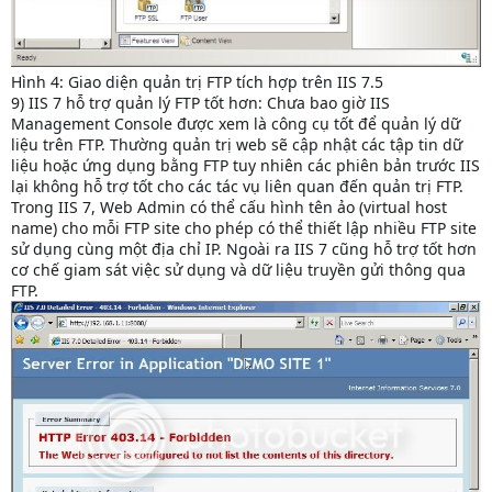
Hình 4: Giao diện quản trị FTP tích hợp trên IIS 7.5
9) IIS 7 hỗ trợ quản lý FTP tốt hơn: Chưa bao giờ IIS
Management Console được xem là công cụ tốt để quản lý dữ
liệu trên FTP. Thường quản trị web sẽ cập nhật các tập tin dữ
liệu hoặc ứng dụng bằng FTP tuy nhiên các phiên bản trước IIS
lại không hỗ trợ tốt cho các tác vụ liên quan đến quản trị FTP.
Trong IIS 7, Web Admin có thể cấu hình tên ảo (virtual host
name) cho mỗi FTP site cho phép có thể thiết lập nhiều FTP site
sử dụng cùng một địa chỉ IP. Ngoài ra IIS 7 cũng hỗ trợ tốt hơn
cơ chế giam sát việc sử dụng và dữ liệu truyền gửi thông qua
FTP.