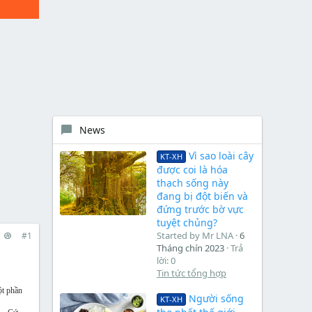
News
Vì sao loài cây
KT-XH
được coi là hóa
thạch sống này
đang bị đột biến và
đứng trước bờ vực
tuyệt chủng?
Started by Mr LNA
6
#1
Tháng chín 2023
Trả
lời: 0
Tin tức tổng hợp
ột phần
Người sống
KT-XH