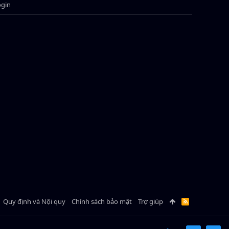
ogin
Quy định và Nội quy
Chính sách bảo mật
Trợ giúp
R
S
S