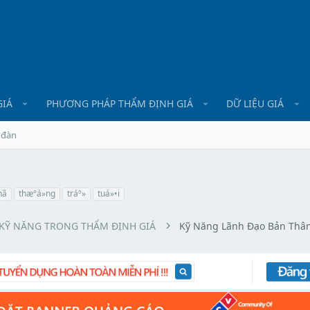
GIÁ
PHƯƠNG PHÁP THẨM ĐỊNH GIÁ
DỮ LIỆU GIÁ
 đàn
ã­
thæ°á»ng
tráº»
tuá»•i
KỸ NĂNG TRONG THẨM ĐỊNH GIÁ
Kỹ Năng Lãnh Đạo Bản Thâ