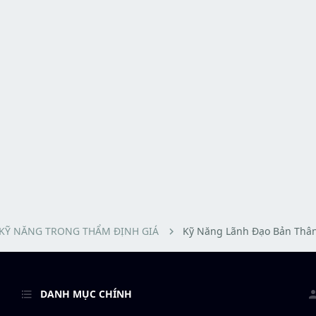
KỸ NĂNG TRONG THẨM ĐỊNH GIÁ
Kỹ Năng Lãnh Đạo Bản Thâ
DANH MỤC CHÍNH