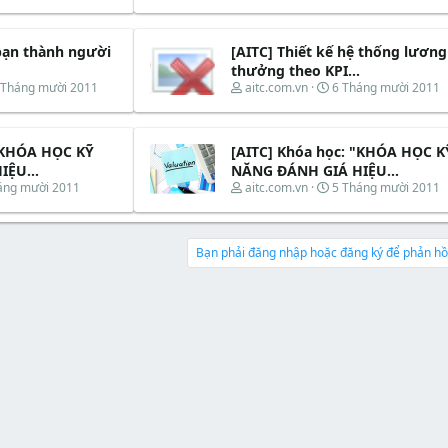
h
g
r
à
e
y
 bạn thành người
[AITC] Thiết kế hệ thống lương
a
b
d
ắ
thưởng theo KPI...
s
t
T
N
 Tháng mười 2011
aitc.com.vn
6 Tháng mười 2011
t
đ
h
g
a
ầ
r
à
r
u
e
y
t
 "KHÓA HỌC KỸ
[AITC] Khóa học: "KHÓA HỌC K
a
b
e
d
ắ
ỆU...
NĂNG ĐÁNH GIÁ HIỆU...
r
s
t
T
N
áng mười 2011
aitc.com.vn
5 Tháng mười 2011
t
đ
h
g
a
ầ
r
à
r
u
e
y
t
a
b
Bạn phải đăng nhập hoặc đăng ký để phản hồi
e
d
ắ
r
s
t
t
đ
a
ầ
r
u
t
e
r