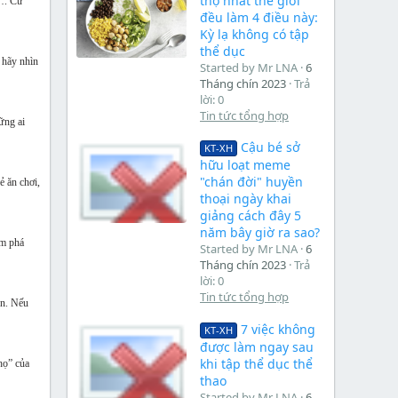
thọ nhất thế giới
ộ…. Cứ
đều làm 4 điều này:
Kỳ lạ không có tập
thể dục
 hãy nhìn
Started by Mr LNA
6
Tháng chín 2023
Trả
lời: 0
Tin tức tổng hợp
ững ai
Cậu bé sở
KT-XH
hữu loạt meme
"chán đời" huyền
ẻ ăn chơi,
thoại ngày khai
giảng cách đây 5
năm bây giờ ra sao?
ám phá
Started by Mr LNA
6
Tháng chín 2023
Trả
lời: 0
Tin tức tổng hợp
ền. Nếu
7 việc không
KT-XH
được làm ngay sau
khi tập thể dục thể
họ” của
thao
Started by Mr LNA
6