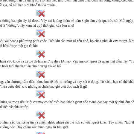
vào sức sống tràn trề đang có. Họ làm việc như điên, vui chơi thâu đêm, ăn uống không điều đ
ề già, cố níu kéo sức khoẻ thì đã muộn.
à không bao giờ lấy lại được. Vậy mà không hiếm kẻ ném 8 giờ làm việc qua cửa sổ. Mỗi ngày,
ời là “không”, hãy xem lại quỹ thời gian của bạn nhé!
iêu xài hoang phí trong phút chốc. Đến khi cần một số tiền nhỏ, họ cũng phải đi vay mượn. Nh
sở hữu được một gia tài lớn.
iều sức khoẻ và trí tuệ để làm những điều lớn lao. Vậy mà có người đã quên mất điều này. “Tr
í hoài tuổi thanh xuân cho những trò vô bổ.
ng, văn chương câm điếc, khoa học tê liệt, tư tưởng và suy xét ứ đọng. Từ sách, bạn có thể kh
í “nửa cuộc đời” cho nhưng ai chưa bao giờ biết đọc sách là gì!
húng ta trong đời. Một cơ may có thể biến bạn thành giám đốc thành đạt hay một tỷ phú lắm ti
ể tiến về phía trước.
Có nhan sắc, bạn sẽ tự tin và chiếm được nhiều ưu thế hơn so với người khác. Tuy nhiên, “tuổi t
p xuống dốc. Hãy chăm sóc mình ngay từ bây giờ.