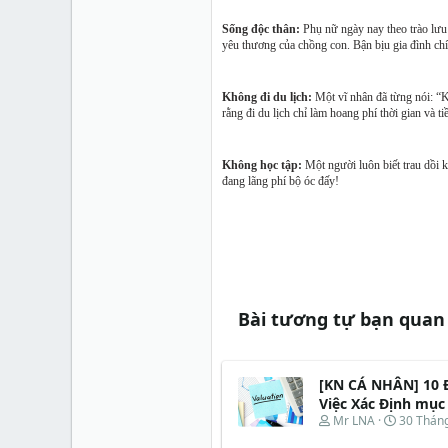
Sống độc thân:
Phụ nữ ngày nay theo trào lưu 
yêu thương của chồng con. Bận bịu gia đình chí
Không đi du lịch:
Một vĩ nhân đã từng nói: “Kh
rằng đi du lịch chỉ làm hoang phí thời gian và ti
Không học tập:
Một người luôn biết trau dồi 
đang lãng phí bộ óc đấy!
Bài tương tự bạn quan
[KN CÁ NHÂN] 10 Đ
Việc Xác Định mục
T
N
Mr LNA
30 Thán
h
g