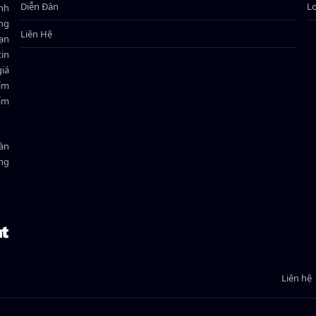
Diễn Đàn
L
ành
ông
Liên Hệ
bạn
in
giá
hẩm
hẩm
oàn
ồng
Liên hệ