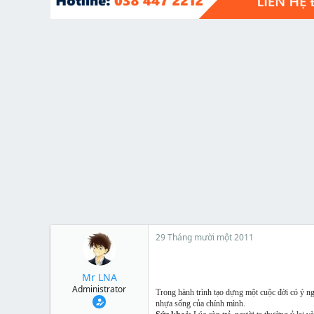
t
e
r
29 Tháng mười một 2011
Mr LNA
Administrator
Trong hành trình tạo dựng một cuộc đời có ý ng
nhựa sống của chính mình.