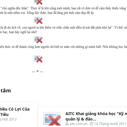
“chủ nghĩa độc thân”. Thực tế là khi sống một mình, bạn rất cô đơn và dễ cảm thấy thiếu vắng
nh là một niềm vui. Sống độc thân, bạn đã lãng phí tình cảm đẹp đẽ ấy.
i đi du lịch về, con người ta lớn thêm và chắc chắn một điều là trái đất phải nhỏ lại”. Vì thế, n
ền bạc, bạn hãy nghĩ lại nhé!
kiến thức sẽ dễ thành công hơn người chỉ biết tự mãn với những gì mình biết. Nếu không học h
~ * ~
 tâm
iều Có Lợi Của
AITC Khai giảng khóa học "Kỹ 
 Tiêu
quản lý & đào...
g một 2012
T
N
aitc.com.vn
14 Tháng mười 2011