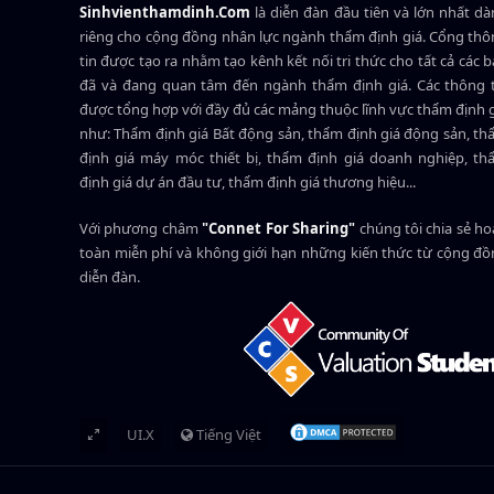
Sinhvienthamdinh.Com
là diễn đàn đầu tiên và lớn nhất d
riêng cho cộng đồng nhân lực ngành
thẩm định giá
. Cổng th
tin được tạo ra nhằm tạo kênh kết nối tri thức cho tất cả các 
đã và đang quan tâm đến ngành thẩm định giá. Các thông t
được tổng hợp với đầy đủ các mảng thuộc lĩnh vực thẩm định 
như: Thẩm định giá Bất động sản, thẩm định giá động sản, t
định giá máy móc thiết bị, thẩm định giá doanh nghiệp, t
định giá dự án đầu tư, thẩm định giá thương hiệu...
Với phương châm
"Connet For Sharing"
chúng tôi chia sẻ h
toàn miễn phí và không giới hạn những kiến thức từ cộng đ
diễn đàn.
UI.X
Tiếng Việt