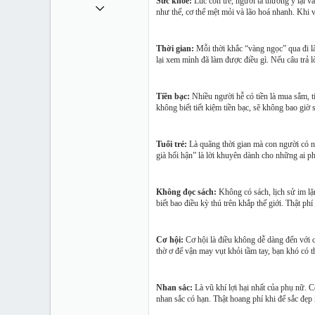
Sức khoẻ:
Lúc còn trẻ, người ta thường ỷ lại 
1 Tháng mười một 2010
như thế, cơ thể mệt mỏi và lão hoá nhanh. Khi v
49,065
13
Thời gian:
Mỗi thời khắc “vàng ngọc” qua đi l
lại xem mình đã làm được điều gì. Nếu câu trả l
38
Tiền bạc:
Nhiều người hễ có tiền là mua sắm, t
không biết tiết kiệm tiền bạc, sẽ không bao giờ 
Tuổi trẻ:
Là quãng thời gian mà con người có nh
già hối hận” là lời khuyên dành cho những ai ph
Không đọc sách:
Không có sách, lịch sử im lặ
biết bao điều kỳ thú trên khắp thế giới. Thật ph
Cơ hội:
Cơ hội là điều không dễ dàng đến với c
thờ ơ để vận may vụt khỏi tầm tay, bạn khó có th
Nhan sắc:
Là vũ khí lợi hại nhất của phụ nữ. 
nhan sắc có hạn. Thật hoang phí khi để sắc đẹ