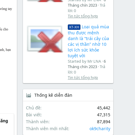
Tháng chín 2023
Trả
 vòng tay
lời: 0
Tin tức tổng hợp
Loại quả mùa
KT-XH
ếu cho
thu được mệnh
danh là “trái cây của
các vị thần” nhờ 10
lợi ích sức khỏe
ành, bạn
tuyệt vời
Started by Mr LNA
6
Tháng chín 2023
Trả
lời: 0
Tin tức tổng hợp
Thống kê diễn đàn
Chủ đề
45,442
Bài viết
47,315
năng
Thành viên
87,894
Thành viên mới nhất
ok9charity