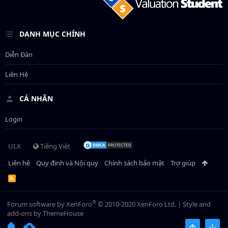
DANH MỤC CHÍNH
Diễn Đàn
Liên Hệ
CÁ NHÂN
Login
UI.X
Tiếng Việt
Liên hệ
Quy định và Nội quy
Chính sách bảo mật
Trợ giúp
R
S
S
®
Forum software by XenForo
© 2010-2020 XenForo Ltd.
|
Style and
add-ons by ThemeHouse