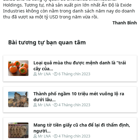
Holdings. Tương tự, nhà sản xuất pin lớn nhất Ấn Độ là Exide
Industries không còn nằm trong danh sách năm nay do doanh
thu đã vượt xa một tỷ USD trong năm vừa rồi.
Thanh Bình
Bài tương tự bạn quan tâm
Loại quả mùa thu được mệnh danh là “trái
cây của...
T
N
Mr LNA
6 Tháng chín 2023
h
g
r
à
e
y
Thành phố ngầm 10 triệu mét vuông lộ ra
a
b
d
ắ
dưới lâu...
s
t
T
N
Mr LNA
4 Tháng chín 2023
t
đ
h
g
a
ầ
r
à
r
u
e
y
t
Mang tờ tiền giấy cũ cha để lại đi thẩm định,
a
b
e
d
ắ
người...
r
s
t
T
N
Mr LNA
4 Tháng chín 2023
t
đ