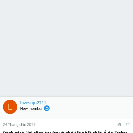
lovesuju2711
L
New member
24 Tháng chín 2011
#1
Danh sách 200 công ty vừa và nhỏ tốt nhất châu Á do
Forbes