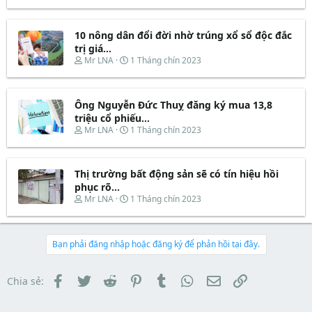
h
g
a
ầ
r
à
r
u
e
y
t
10 nông dân đổi đời nhờ trúng xổ sổ độc đắc
a
b
e
d
ắ
trị giá...
r
s
t
T
N
Mr LNA
1 Tháng chín 2023
t
đ
h
g
a
ầ
r
à
r
u
e
y
t
Ông Nguyễn Đức Thuỵ đăng ký mua 13,8
a
b
e
d
ắ
triệu cổ phiếu...
r
s
t
T
N
Mr LNA
1 Tháng chín 2023
t
đ
h
g
a
ầ
r
à
r
u
e
y
t
Thị trường bất động sản sẽ có tín hiệu hồi
a
b
e
d
ắ
phục rõ...
r
s
t
T
N
Mr LNA
1 Tháng chín 2023
t
đ
h
g
a
ầ
r
à
r
u
e
y
t
a
b
Bạn phải đăng nhập hoặc đăng ký để phản hồi tại đây.
e
d
ắ
r
s
t
t
đ
Facebook
Twitter
Reddit
Pinterest
Tumblr
WhatsApp
Email
Link
Chia sẻ:
a
ầ
r
u
t