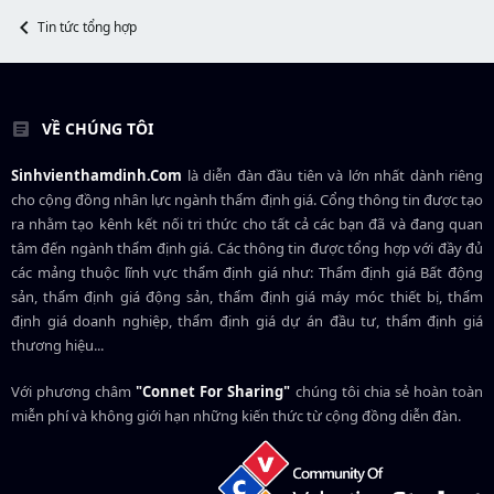
e
Tin tức tổng hợp
r
VỀ CHÚNG TÔI
Sinhvienthamdinh.Com
là diễn đàn đầu tiên và lớn nhất dành riêng
cho cộng đồng nhân lực ngành
thẩm định giá
. Cổng thông tin được tạo
ra nhằm tạo kênh kết nối tri thức cho tất cả các bạn đã và đang quan
tâm đến ngành thẩm định giá. Các thông tin được tổng hợp với đầy đủ
các mảng thuộc lĩnh vực thẩm định giá như: Thẩm định giá Bất động
sản, thẩm định giá động sản, thẩm định giá máy móc thiết bị, thẩm
định giá doanh nghiệp, thẩm định giá dự án đầu tư, thẩm định giá
thương hiệu...
Với phương châm
"Connet For Sharing"
chúng tôi chia sẻ hoàn toàn
miễn phí và không giới hạn những kiến thức từ cộng đồng diễn đàn.