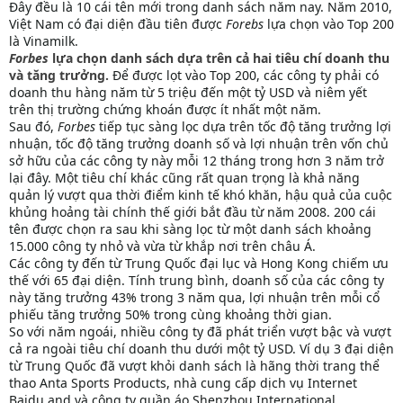
Đây đều là 10 cái tên mới trong danh sách năm nay. Năm 2010,
Việt Nam có đại diện đầu tiên được
Forebs
lựa chọn vào Top 200
là Vinamilk.
Forbes
lựa chọn danh sách dựa trên cả hai tiêu chí doanh thu
và tăng trưởng.
Để được lọt vào Top 200, các công ty phải có
doanh thu hàng năm từ 5 triệu đến một tỷ USD và niêm yết
trên thị trường chứng khoán được ít nhất một năm.
Sau đó,
Forbes
tiếp tục sàng lọc dựa trên tốc độ tăng trưởng lợi
nhuận, tốc độ tăng trưởng doanh số và lợi nhuận trên vốn chủ
sở hữu của các công ty này mỗi 12 tháng trong hơn 3 năm trở
lại đây. Một tiêu chí khác cũng rất quan trọng là khả năng
quản lý vượt qua thời điểm kinh tế khó khăn, hậu quả của cuộc
khủng hoảng tài chính thế giới bắt đầu từ năm 2008. 200 cái
tên được chọn ra sau khi sàng lọc từ một danh sách khoảng
15.000 công ty nhỏ và vừa từ khắp nơi trên châu Á.
Các công ty đến từ Trung Quốc đại lục và Hong Kong chiếm ưu
thế với 65 đại diện. Tính trung bình, doanh số của các công ty
này tăng trưởng 43% trong 3 năm qua, lợi nhuận trên mỗi cổ
phiếu tăng trưởng 50% trong cùng khoảng thời gian.
So với năm ngoái, nhiều công ty đã phát triển vượt bậc và vượt
cả ra ngoài tiêu chí doanh thu dưới một tỷ USD. Ví dụ 3 đại diện
từ Trung Quốc đã vượt khỏi danh sách là hãng thời trang thể
thao Anta Sports Products, nhà cung cấp dịch vụ Internet
Baidu and và công ty quần áo Shenzhou International