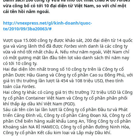
vừa công bố có tới 10 đại diện từ Việt Nam, so với chỉ một
cái tên hồi năm ngoái.
http://vnexpress.net/gl/kinh-doanh/quoc-
te/2010/09/3ba20063/#
Vượt qua 15.000 công ty được khảo sát, 200 đại diện từ 14 quốc
gia và vùng lãnh thổ đã được
Forbes
vinh danh là các công ty
vừa và nhỏ tốt nhất châu Á. Nếu như năm ngoái, Việt Nam chỉ
có một gương mặt lần đầu tiên lọt vào danh sách thì năm nay
có tới 10 công ty.
Hai đại diện lớn nhất trong số 10 công ty trên là Công ty cổ
phần Dược Hậu Giang và Công ty cổ phần Cao su Đồng Phú, với
giá trị thị trường lần lượt là 454 và 108 triệu USD, theo tính
toán của
Forbes
.
Hai công ty khác có cùng giá trị thị trường 72 triệu USD là Công
ty cổ phần Container Việt Nam và Công ty cổ phần phân phối
khí thấp áp dầu khí Việt Nam (PGD).
Sáu cái tên còn lại lần lượt là Công ty cổ phần Đầu tư và Phát
triển Cảng Đình vũ, Công ty cổ phần Cảng Đoạn Xá, Công ty cổ
phần Chế biến hàng xuất khẩu Long An, Tổng Công ty cổ phần
Khoáng sản NA RÌ HAMICO, Công ty cổ phần đường Ninh Hòa,
Công ty cổ phần Kết cấu kim loại và Lắp máy Dầu khí.