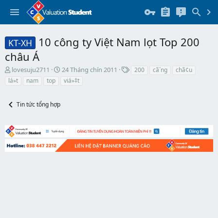
10 công ty Việt Nam lọt Top 200
KT-XH
châu Á
T
N
T
lovesuju2711
24 Tháng chín 2011
200
cã´ng
chã¢u
h
g
h
lá»t
nam
top
viá»‡t
r
à
ẻ
e
y
a
b
Tin tức tổng hợp
d
ắ
s
t
t
đ
a
ầ
r
u
t
e
r