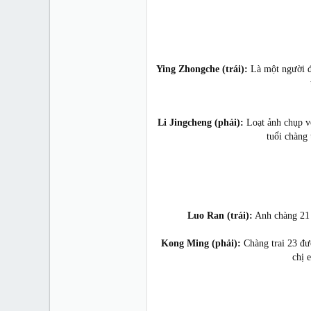
Ying Zhongche (trái):
Là một người đ
Li Jingcheng (phải):
Loạt ảnh chụp vớ
tuổi chàng
Luo Ran (trái):
Anh chàng 21 t
Kong Ming (phải):
Chàng trai 23 đư
chị 