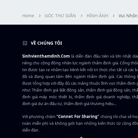
r
u
t
e
Home
GÓC THƯ GIÃN
HÌNH ẢNH
Vui Nhộn
r
VỀ CHÚNG TÔI
Sinhvienthamdinh.Com
là diễn đàn đầu tiên và lớn nhất d
riêng cho cộng đồng nhân lực ngành
thẩm định giá
. Cổng th
tin được tạo ra nhằm tạo kênh kết nối tri thức cho tất cả các 
đã và đang quan tâm đến ngành thẩm định giá. Các thông t
được tổng hợp với đầy đủ các mảng thuộc lĩnh vực thẩm định 
như: Thẩm định giá Bất động sản, thẩm định giá động sản, t
định giá máy móc thiết bị, thẩm định giá doanh nghiệp, t
định giá dự án đầu tư, thẩm định giá thương hiệu...
Với phương châm
"Connet For Sharing"
chúng tôi chia sẻ h
toàn miễn phí và không giới hạn những kiến thức từ cộng đ
diễn đàn.