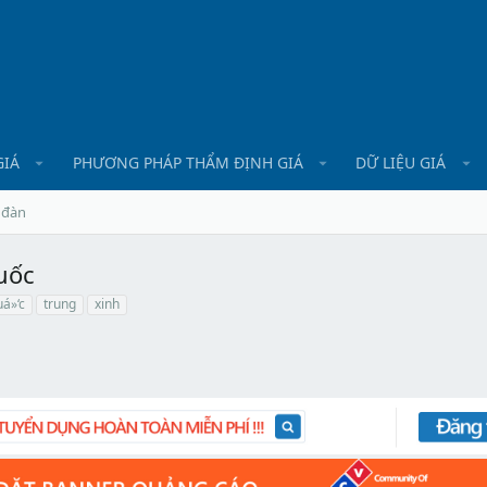
GIÁ
PHƯƠNG PHÁP THẨM ĐỊNH GIÁ
DỮ LIỆU GIÁ
 đàn
uốc
uá»‘c
trung
xinh