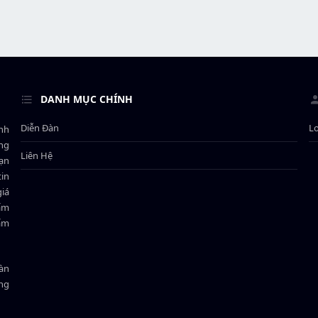
r
u
t
e
r
DANH MỤC CHÍNH
Diễn Đàn
L
ành
ông
Liên Hệ
bạn
in
giá
hẩm
hẩm
oàn
ồng