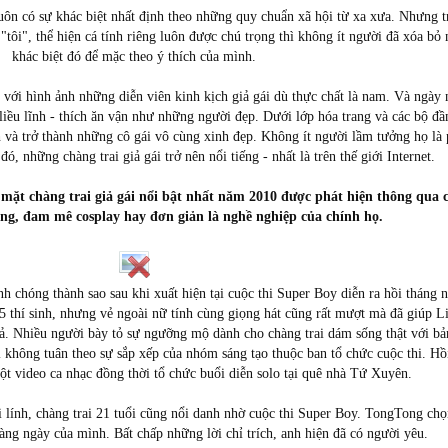
ôn có sự khác biệt nhất định theo những quy chuẩn xã hội từ xa xưa. Nhưng t
i "tôi", thể hiện cá tính riêng luôn được chú trọng thì không ít người đã xóa bỏ
khác biệt đó để mặc theo ý thích của mình.
ới hình ảnh những diễn viên kinh kịch giả gái dù thực chất là nam. Và ngày n
 liều lĩnh - thích ăn vận như những người đẹp. Dưới lớp hóa trang và các bộ đ
h và trở thành những cô gái vô cùng xinh đẹp. Không ít người lầm tưởng họ là
ó, những chàng trai giả gái trở nên nổi tiếng - nhất là trên thế giới Internet.
mặt chàng trai giả gái nổi bật nhất năm 2010 được phát hiện thông qua 
ăng, đam mê cosplay hay đơn giản là nghề nghiệp của chính họ.
nh chóng thành sao sau khi xuất hiện tại cuộc thi Super Boy diễn ra hồi tháng
5 thí sinh, nhưng vẻ ngoài nữ tính cùng giọng hát cũng rất mượt mà đã giúp L
iả. Nhiều người bày tỏ sự ngưỡng mộ dành cho chàng trai dám sống thật với bả
ối không tuân theo sự sắp xếp của nhóm sáng tạo thuộc ban tổ chức cuộc thi. Hồ
ột video ca nhạc đồng thời tổ chức buổi diễn solo tại quê nhà Tứ Xuyên.
 lính, chàng trai 21 tuổi cũng nổi danh nhờ cuộc thi Super Boy. TongTong chọ
àng ngày của mình. Bất chấp những lời chỉ trích, anh hiện đã có người yêu.