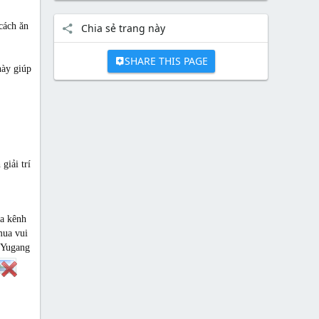
cách ăn
Chia sẻ trang này
SHARE THIS PAGE
này giúp
giải trí
ủa kênh
mua vui
i Yugang