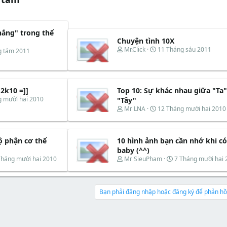
hắng" trong thế
Chuyện tình 10X
T
N
Mr.Click
11 Tháng sáu 2011
g tám 2011
h
g
r
à
e
y
a
b
d
ắ
2k10 =]]
Top 10: Sự khác nhau giữa "Ta"
s
t
g mười hai 2010
"Tây"
t
đ
T
N
Mr LNA
12 Tháng mười hai 2010
a
ầ
h
g
r
u
r
à
t
e
y
e
ộ phận cơ thể
10 hình ảnh bạn cần nhớ khi có
a
b
r
d
ắ
baby (^^)
s
t
T
N
Tháng mười hai 2010
Mr SieuPham
7 Tháng mười hai 
t
đ
h
g
a
ầ
r
à
r
u
e
y
t
a
b
Bạn phải đăng nhập hoặc đăng ký để phản hồi
e
d
ắ
r
s
t
t
đ
a
ầ