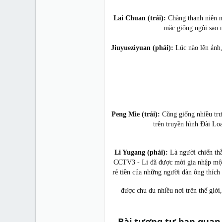
Lai Chuan (trái):
Chàng thanh niên nà
mặc giống ngôi sao n
Jiuyueziyuan (phải):
Lúc nào lên ảnh,
Peng Mie (trái):
Cũng giống nhiều trườ
trên truyền hình Đài Lo
Li Yugang (phải):
Là người chiến thắ
CCTV3 - Li đã được mời gia nhập một 
rẻ tiền của những người đàn ông thích 
được chu du nhiều nơi trên thế giới
Bài tương tự bạn quan