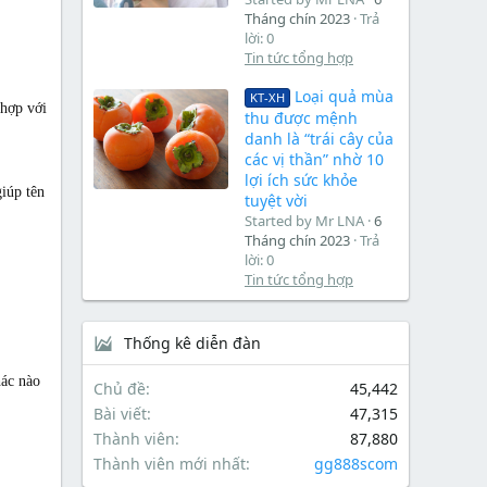
Tháng chín 2023
Trả
lời: 0
Tin tức tổng hợp
Loại quả mùa
KT-XH
 hợp với
thu được mệnh
danh là “trái cây của
các vị thần” nhờ 10
lợi ích sức khỏe
iúp tên
tuyệt vời
Started by Mr LNA
6
Tháng chín 2023
Trả
lời: 0
Tin tức tổng hợp
Thống kê diễn đàn
hác nào
Chủ đề
45,442
Bài viết
47,315
Thành viên
87,880
Thành viên mới nhất
gg888scom