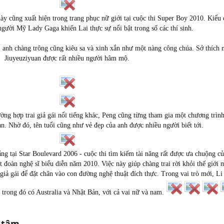
y cũng xuất hiện trong trang phục nữ giới tại cuộc thi Super Boy 2010. Kiểu 
gười Mỹ Lady Gaga khiến Lai thực sự nổi bật trong số các thí sinh.
 anh chàng trông cũng kiêu sa và xinh xắn như một nàng công chúa. Sở thích 
Jiuyeuziyuan được rất nhiều người hâm mộ.
ng hợp trai giả gái nổi tiếng khác, Peng cũng từng tham gia một chương trình 
an. Nhờ đó, tên tuổi cũng như vẻ đẹp của anh được nhiều người biết tới.
ng tại Star Boulevard 2006 - cuộc thi tìm kiếm tài năng rất được ưa chuộng c
đoàn nghệ sĩ biểu diễn năm 2010. Việc này giúp chàng trai rời khỏi thế giới 
giả gái để đặt chân vào con đường nghệ thuật đích thực. Trong vai trò mới, L
, trong đó có Australia và Nhật Bản, với cả vai nữ và nam.
 tâm