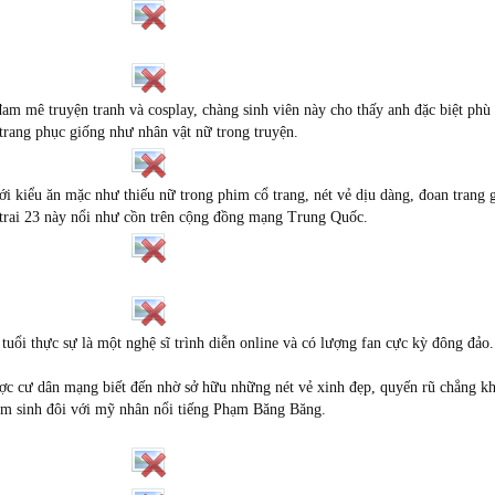
am mê truyện tranh và cosplay, chàng sinh viên này cho thấy anh đặc biệt phù
trang phục giống như nhân vật nữ trong truyện.
i kiểu ăn mặc như thiếu nữ trong phim cổ trang, nét vẻ dịu dàng, đoan trang g
 trai 23 này nổi như cồn trên cộng đồng mạng Trung Quốc.
uổi thực sự là một nghệ sĩ trình diễn online và có lượng fan cực kỳ đông đảo.
ợc cư dân mạng biết đến nhờ sở hữu những nét vẻ xinh đẹp, quyến rũ chẳng k
em sinh đôi với mỹ nhân nổi tiếng Phạm Băng Băng.