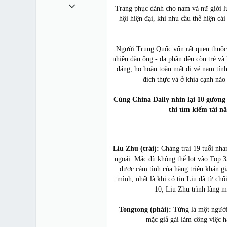
11 Tháng sáu 2011
Trang phục dành cho nam và nữ giới lu
993
hội hiện đại, khi nhu cầu thể hiện cá
0
0
Người Trung Quốc vốn rất quen thuộc v
nhiều đàn ông - đa phần đều còn trẻ và
36
dáng, họ hoàn toàn mất đi vẻ nam tín
sites.google.com
đích thực và ở khía cạnh nào đ
Cùng China Daily nhìn lại 10 gương 
thi tìm kiếm tài n
Liu Zhu (trái):
Chàng trai 19 tuổi nha
ngoái. Mặc dù không thể lọt vào Top 3
được cảm tình của hàng triệu khán g
mình, nhất là khi có tin Liu đã từ ch
10, Liu Zhu trình làng m
Tongtong (phải):
Từng là một người
mặc giả gái làm công việc h