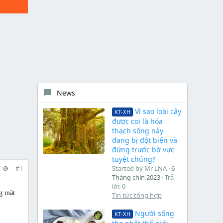
News
Vì sao loài cây
KT-XH
được coi là hóa
thạch sống này
đang bị đột biến và
đứng trước bờ vực
tuyệt chủng?
Started by Mr LNA
6
#1
Tháng chín 2023
Trả
lời: 0
g mặt
Tin tức tổng hợp
Người sống
KT-XH