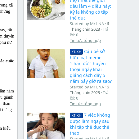
thọ nhất thế giới
rong xã
đều làm 4 điều này:
Kỳ lạ không có tập
 những
thể dục
Started by Mr LNA
6
Tháng chín 2023
Trả
ay, rất
lời: 0
ầm duyên
Tin tức tổng hợp
 phụ nữ
Cậu bé sở
KT-XH
hữu loạt meme
các cuộc
"chán đời" huyền
thoại ngày khai
giảng cách đây 5
năm bây giờ ra sao?
Started by Mr LNA
6
 năm năm
Tháng chín 2023
Trả
iu giành
lời: 0
Tin tức tổng hợp
n thân
i tháng
7 việc không
KT-XH
được làm ngay sau
khi tập thể dục thể
n kiểu
thao
Started by Mr LNA
6