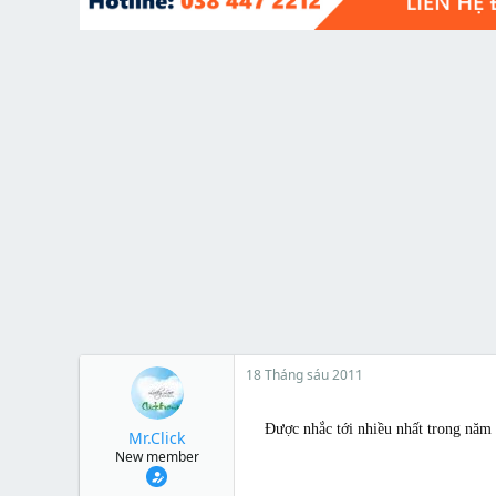
t
e
r
18 Tháng sáu 2011
Được nhắc tới nhiều nhất trong năm 
Mr.Click
New member