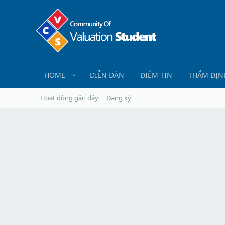
HOME
DIỄN ĐÀN
ĐIỂM TIN
THẨM ĐỊN
Hoạt động gần đây
Đăng ký