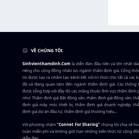
VỀ CHÚNG TÔI
Sinhvienthamdinh.Com
là diễn đàn đầu tiên và lớn nhất d
riêng cho cộng đồng nhân lực ngành
thẩm định giá
. Cổng th
tin được tạo ra nhằm tạo kênh kết nối tri thức cho tất cả các 
đã và đang quan tâm đến ngành thẩm định giá. Các thông t
được tổng hợp với đầy đủ các mảng thuộc lĩnh vực thẩm định 
như: Thẩm định giá Bất động sản, thẩm định giá động sản, t
định giá máy móc thiết bị, thẩm định giá doanh nghiệp, t
định giá dự án đầu tư, thẩm định giá thương hiệu...
Với phương châm
"Connet For Sharing"
chúng tôi chia sẻ h
toàn miễn phí và không giới hạn những kiến thức từ cộng đ
diễn đàn.