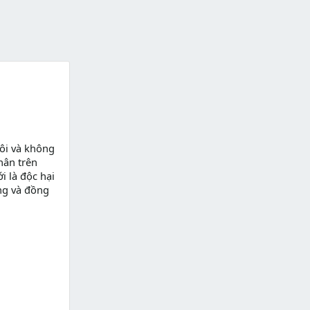
ôi và không
hân trên
i là độc hại
ng và đồng