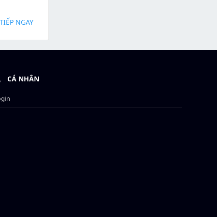
TIẾP NGAY
CÁ NHÂN
ogin