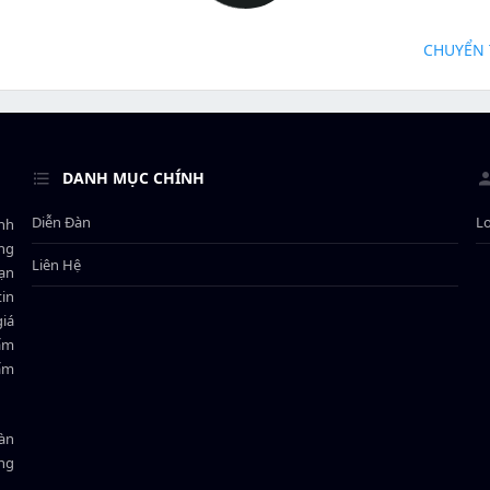
CHUYỂN 
DANH MỤC CHÍNH
Diễn Đàn
L
ành
ông
Liên Hệ
bạn
in
giá
hẩm
hẩm
oàn
ồng