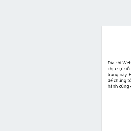
Địa chỉ We
chịu sự kiể
trang này. 
để chúng tô
hành cùng 