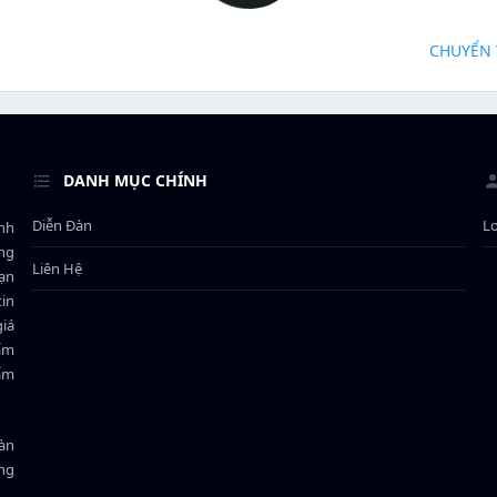
CHUYỂN 
DANH MỤC CHÍNH
Diễn Đàn
L
ành
ông
Liên Hệ
bạn
in
giá
hẩm
hẩm
oàn
ồng