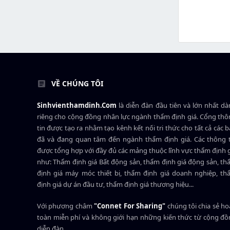
VỀ CHÚNG TÔI
Sinhvienthamdinh.Com
là diễn đàn đầu tiên và lớn nhất d
riêng cho cộng đồng nhân lực ngành
thẩm định giá
. Cổng th
tin được tạo ra nhằm tạo kênh kết nối tri thức cho tất cả các 
đã và đang quan tâm đến ngành thẩm định giá. Các thông t
được tổng hợp với đầy đủ các mảng thuộc lĩnh vực thẩm định 
như: Thẩm định giá Bất động sản, thẩm định giá động sản, t
định giá máy móc thiết bị, thẩm định giá doanh nghiệp, t
định giá dự án đầu tư, thẩm định giá thương hiệu...
Với phương châm
"Connet For Sharing"
chúng tôi chia sẻ h
toàn miễn phí và không giới hạn những kiến thức từ cộng đ
diễn đàn.