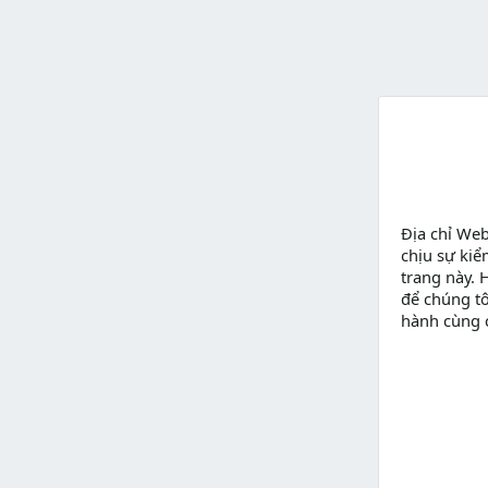
Địa chỉ We
chịu sự kiể
trang này. 
để chúng tô
hành cùng 