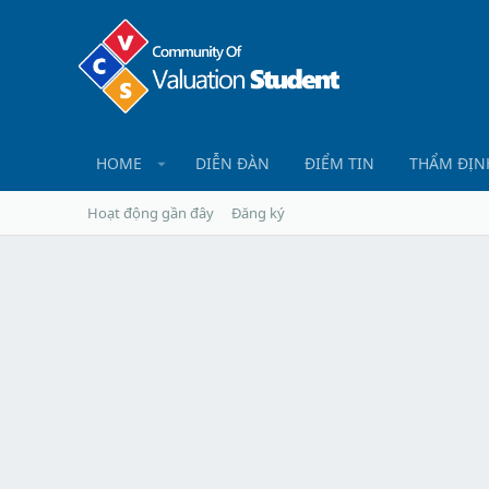
HOME
DIỄN ĐÀN
ĐIỂM TIN
THẨM ĐỊN
Hoạt động gần đây
Đăng ký