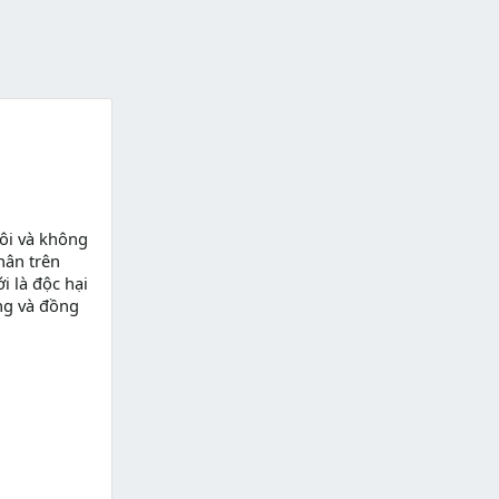
ôi và không
hân trên
i là độc hại
ng và đồng