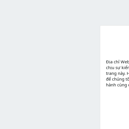
Địa chỉ We
chịu sự kiể
trang này. 
để chúng tô
hành cùng 