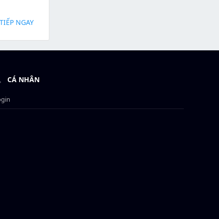
TIẾP NGAY
CÁ NHÂN
ogin