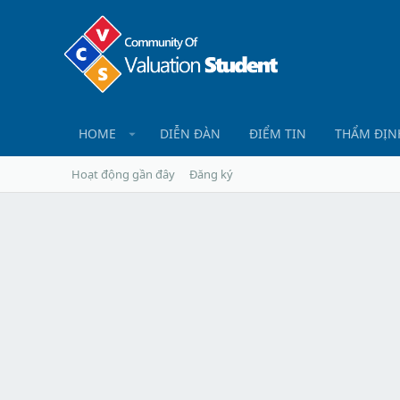
HOME
DIỄN ĐÀN
ĐIỂM TIN
THẨM ĐỊN
Hoạt động gần đây
Đăng ký