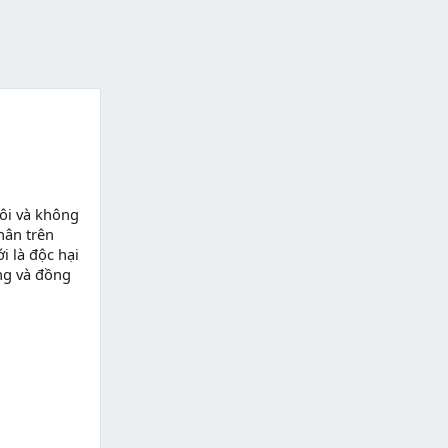
ôi và không
hân trên
i là độc hại
ng và đồng