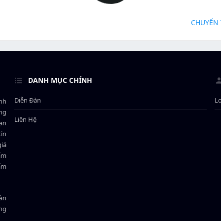
CHUYỂN 
DANH MỤC CHÍNH
Diễn Đàn
L
ành
ông
Liên Hệ
bạn
in
giá
hẩm
hẩm
oàn
ồng