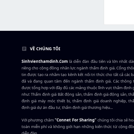
VỀ CHÚNG TÔI
Sinhvienthamdinh.Com
là diễn đàn đầu tiên và lớn nhất d
riêng cho cộng đồng nhân lực ngành
thẩm định giá
. Cổng th
tin được tạo ra nhằm tạo kênh kết nối tri thức cho tất cả các 
đã và đang quan tâm đến ngành thẩm định giá. Các thông t
được tổng hợp với đầy đủ các mảng thuộc lĩnh vực thẩm định 
như: Thẩm định giá Bất động sản, thẩm định giá động sản, t
định giá máy móc thiết bị, thẩm định giá doanh nghiệp, t
định giá dự án đầu tư, thẩm định giá thương hiệu...
Với phương châm
"Connet For Sharing"
chúng tôi chia sẻ h
toàn miễn phí và không giới hạn những kiến thức từ cộng đ
diễn đàn.