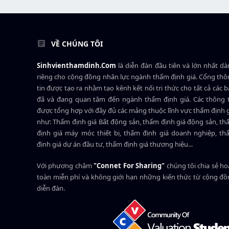
VỀ CHÚNG TÔI
Sinhvienthamdinh.Com
là diễn đàn đầu tiên và lớn nhất d
riêng cho cộng đồng nhân lực ngành
thẩm định giá
. Cổng th
tin được tạo ra nhằm tạo kênh kết nối tri thức cho tất cả các 
đã và đang quan tâm đến ngành thẩm định giá. Các thông t
được tổng hợp với đầy đủ các mảng thuộc lĩnh vực thẩm định 
như: Thẩm định giá Bất động sản, thẩm định giá động sản, t
định giá máy móc thiết bị, thẩm định giá doanh nghiệp, t
định giá dự án đầu tư, thẩm định giá thương hiệu...
Với phương châm
"Connet For Sharing"
chúng tôi chia sẻ h
toàn miễn phí và không giới hạn những kiến thức từ cộng đ
diễn đàn.