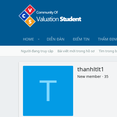
HOME
DIỄN ĐÀN
ĐIỂM TIN
THẨM ĐỊN
Người đang truy cập
Bài viết mới trong hồ sơ
Tìm trong b
thanhltlt1
New member
·
35
T