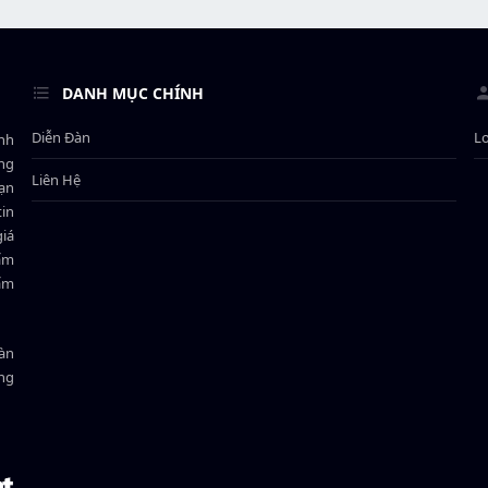
DANH MỤC CHÍNH
Diễn Đàn
L
ành
ông
Liên Hệ
bạn
in
giá
hẩm
hẩm
oàn
ồng