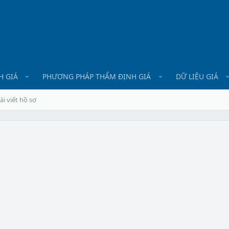
H GIÁ
PHƯƠNG PHÁP THẨM ĐỊNH GIÁ
DỮ LIỆU GIÁ
ài viết hồ sơ